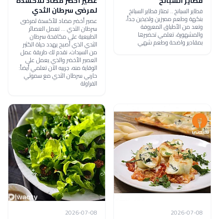
فطاير السبانخ
عصير أخضر مضاد للأكسدة
لمرضى سرطان الثدي
فطاير السبانخ .. تمتاز فطاير السبانخ
بنكهة وطعم مميزين ولذيذين جداً،
عصير أخضر مضاد للأكسدة لمرضى
وتعد من الأطباق المعروفة
سرطان الثدي ... تعمل العصائر
والمشهورة، تعلمي تحضيرها
الطبيعية على مكافحة سرطان
بمقادير واضحة وطعم شهي
الثدي الذي أصبح يهدد حياة الكثير
من السيدات، نقدم لك طريقة عمل
العصير الأخضر والذي يعمل على
الوقاية منه، جربيه الآن تعلمي أيضاً:
حاربي سرطان الثدي مع سموثي
الفراولة
2026-07-08
2026-07-08