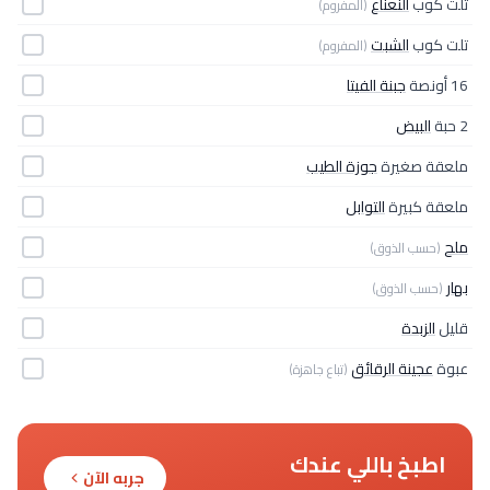
تلت كوب
النعناع
(المفروم)
تلت كوب
الشبت
(المفروم)
16 أونصة
جبنة الفيتا
2 حبة
البيض
ملعقة صغيرة
جوزة الطيب
ملعقة كبيرة
التوابل
ملح
(حسب الذوق)
بهار
(حسب الذوق)
قليل
الزبدة
عبوة
عجينة الرقائق
(تباع جاهزة)
اطبخ باللي عندك
جربه الآن