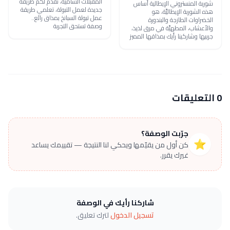
المقبلات الشامية، نقدم لكم طريقة
شوربة المنستروني الإيطالية أساس
جديدة لعمل التبولة، تعلمي طريقة
هذه الشوربة الإيطاليَّة، هو
عمل تبولة السبانخ بمذاق رائع..
الخضراوات الطازجة والبندورة
وصفة تستحق التجربة
والأعشاب، المطهيَّة في مرق لذيذ،
جربيها وشاركينا رأيك بمذاقها المميز
0 التعليقات
جرّبت الوصفة؟
⭐
كن أول من يقيّمها ويحكي لنا النتيجة — تقييمك يساعد
غيرك يقرر.
شاركنا رأيك في الوصفة
تسجيل الدخول
لترك تعليق.