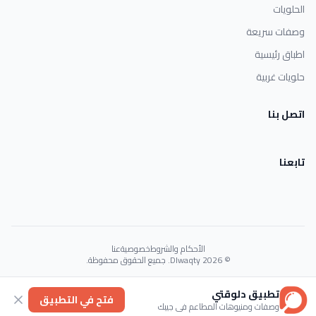
الحلويات
وصفات سريعة
اطباق رئيسية
حلويات غربية
اتصل بنا
تابعنا
الأحكام والشروط
خصوصية
عنا
© 2026 Dlwaqty. جميع الحقوق محفوظة.
Powered by
GAIT
تطبيق دلوقتي
فتح في التطبيق
وصفات ومنيوهات المطاعم في جيبك