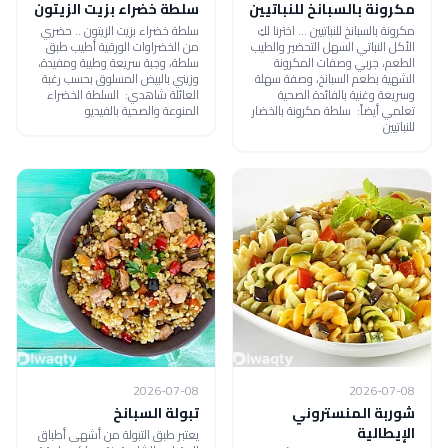
مكرونة بالسبانخ للنباتيين
سلطة خضراء بزيت الزيتون
مكرونة بالسبانخ للنباتيين ... اخترنا لكِ
سلطة خضراء بزيت الزيتون .. حضري
الأكل النباتي السهل التحضير والطيب
من الخضراوات الورقية أطيب طبق
الطعم، جربي وصفات المكرونة
سلطة، وجبة سريعة وطيبة ومفيدة،
الشهية بطعم السبانخ، وصفة سهلة
وزيني بالبيض المسلوق بحسب رغبة
وسريعة وغنية بالفائدة الصحية
العائلة شاهدي: السلطة الخضراء
تعلمي أيضاً: سلطة مكرونة بالخضار
المنوعة والصحية بالفيديو
للنباتيين
2026-07-08
2026-07-08
شوربة المنستروني
تبولة السبانخ
الإيطالية
يعتبر طبق التبولة من أشهى أطباق