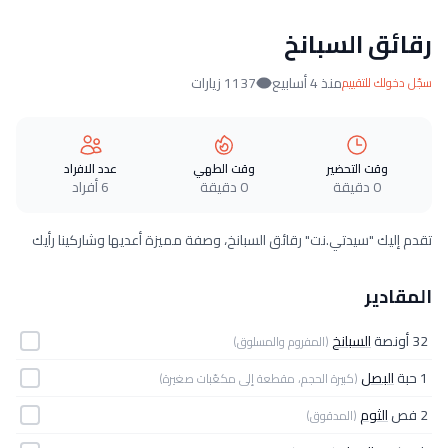
رقائق السبانخ
منذ 4 أسابيع
1137 زيارات
سجّل دخولك للتقييم
وقت التحضير
وقت الطهي
عدد الافراد
0 دقيقة
0 دقيقة
6 أفراد
تقدم إليك "سيدتي.نت" رقائق السبانخ، وصفة مميزة أعديها وشاركينا رأيك
المقادير
32 أونصة
السبانخ
(المفروم والمسلوق)
1 حبة
البصل
(كبيرة الحجم، مقطعة إلى مكعّبات صغيرة)
2 فص
الثوم
(المدقوق)