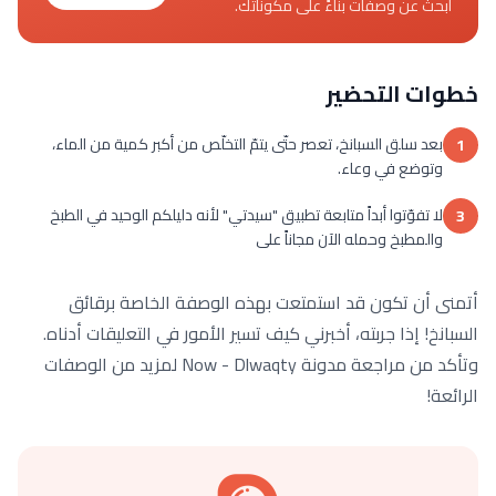
ابحث عن وصفات بناءً على مكوناتك.
خطوات التحضير
بعد سلق السبانخ، تعصر حتّى يتمّ التخلّص من أكبر كمية من الماء،
1
وتوضع في وعاء.
لا تفوّتوا أبداً متابعة تطبيق "سيدتي" لأنه دليلكم الوحيد في الطبخ
3
والمطبخ وحمله الآن مجاناً على
أتمنى أن تكون قد استمتعت بهذه الوصفة الخاصة برقائق
السبانخ! إذا جربته، أخبرني كيف تسير الأمور في التعليقات أدناه.
وتأكد من مراجعة مدونة Now - Dlwaqty لمزيد من الوصفات
الرائعة!