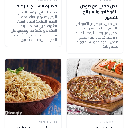
بيض مقلي مع صوص
فطيرة السبانخ التركية
الأفوكادو والسبانخ
فطيرة السبانخ التركية... المطبخ
التركي مشهور بغناه بوصفات
للفطور
العجين المتنوعة لإعداد الفطائر
بيض مقلي مع صوص الأفوكادو
الشهية، جربي فطيرة السبانخ
والسبانخ للفطور .. يعتبر البيض
المغذية واللذيذة جداً وقدميها على
المقلي من وجبات الإفطار الصباحي
سفرتك ساخنة تعلمي أيضاً: فطيرة
الأساسية، قدمي البيض بطعم
اللحم المفروم بالبف باستري
صوص الأفوكادو والسبانخ لوجبة
صحية وطيبة
2026-07-08
2026-07-08