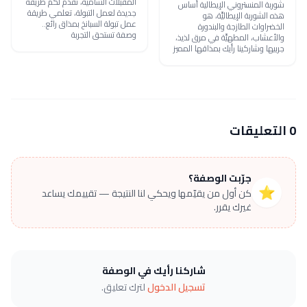
المقبلات الشامية، نقدم لكم طريقة
شوربة المنستروني الإيطالية أساس
جديدة لعمل التبولة، تعلمي طريقة
هذه الشوربة الإيطاليَّة، هو
عمل تبولة السبانخ بمذاق رائع..
الخضراوات الطازجة والبندورة
وصفة تستحق التجربة
والأعشاب، المطهيَّة في مرق لذيذ،
جربيها وشاركينا رأيك بمذاقها المميز
0 التعليقات
جرّبت الوصفة؟
⭐
كن أول من يقيّمها ويحكي لنا النتيجة — تقييمك يساعد
غيرك يقرر.
شاركنا رأيك في الوصفة
تسجيل الدخول
لترك تعليق.