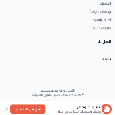
الحلويات
وصفات سريعة
اطباق رئيسية
حلويات غربية
اتصل بنا
تابعنا
الأحكام والشروط
خصوصية
عنا
© 2026 Dlwaqty. جميع الحقوق محفوظة.
Powered by
GAIT
تطبيق دلوقتي
فتح في التطبيق
وصفات ومنيوهات المطاعم في جيبك