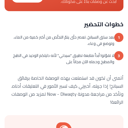
ابحث عن وصفات بناءً على مكوناتك.
خطوات التحضير
بعد سلق السبانخ، تعصر حتّى يتمّ التخلّص من أكبر كمية من الماء،
1
وتوضع في وعاء.
لا تفوّتوا أبداً متابعة تطبيق "سيدتي" لأنه دليلكم الوحيد في الطبخ
3
والمطبخ وحمله الآن مجاناً على
أتمنى أن تكون قد استمتعت بهذه الوصفة الخاصة برقائق
السبانخ! إذا جربته، أخبرني كيف تسير الأمور في التعليقات أدناه.
وتأكد من مراجعة مدونة Now - Dlwaqty لمزيد من الوصفات
الرائعة!