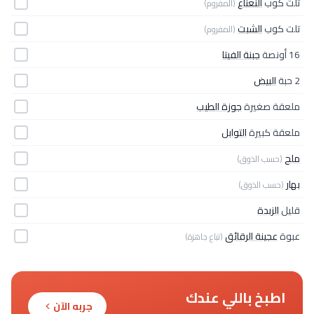
تلت كوب
النعناع
(المفروم)
تلت كوب
الشبت
(المفروم)
16 أونصة
جبنة الفيتا
2 حبة
البيض
ملعقة صغيرة
جوزة الطيب
ملعقة كبيرة
التوابل
ملح
(حسب الذوق)
بهار
(حسب الذوق)
قليل
الزبدة
عبوة
عجينة الرقائق
(تباع جاهزة)
اطبخ باللي عندك
جربه الآن