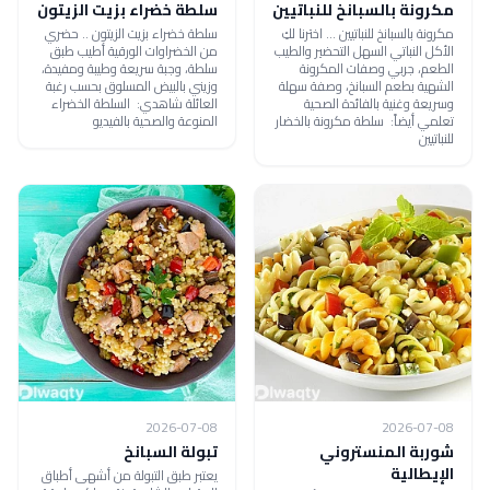
مكرونة بالسبانخ للنباتيين
سلطة خضراء بزيت الزيتون
مكرونة بالسبانخ للنباتيين ... اخترنا لكِ
سلطة خضراء بزيت الزيتون .. حضري
الأكل النباتي السهل التحضير والطيب
من الخضراوات الورقية أطيب طبق
الطعم، جربي وصفات المكرونة
سلطة، وجبة سريعة وطيبة ومفيدة،
الشهية بطعم السبانخ، وصفة سهلة
وزيني بالبيض المسلوق بحسب رغبة
وسريعة وغنية بالفائدة الصحية
العائلة شاهدي: السلطة الخضراء
تعلمي أيضاً: سلطة مكرونة بالخضار
المنوعة والصحية بالفيديو
للنباتيين
2026-07-08
2026-07-08
شوربة المنستروني
تبولة السبانخ
الإيطالية
يعتبر طبق التبولة من أشهى أطباق