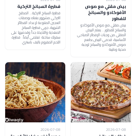
بيض مقلي مع صوص
فطيرة السبانخ التركية
الأفوكادو والسبانخ
فطيرة السبانخ التركية... المطبخ
التركي مشهور بغناه بوصفات
للفطور
العجين المتنوعة لإعداد الفطائر
بيض مقلي مع صوص الأفوكادو
الشهية، جربي فطيرة السبانخ
والسبانخ للفطور .. يعتبر البيض
المغذية واللذيذة جداً وقدميها على
المقلي من وجبات الإفطار الصباحي
سفرتك ساخنة تعلمي أيضاً: فطيرة
الأساسية، قدمي البيض بطعم
اللحم المفروم بالبف باستري
صوص الأفوكادو والسبانخ لوجبة
صحية وطيبة
2026-07-08
2026-07-08