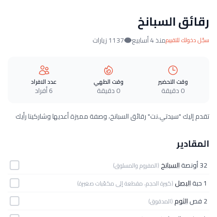
رقائق السبانخ
منذ 4 أسابيع
1137 زيارات
سجّل دخولك للتقييم
وقت التحضير
وقت الطهي
عدد الافراد
0 دقيقة
0 دقيقة
6 أفراد
تقدم إليك "سيدتي.نت" رقائق السبانخ، وصفة مميزة أعديها وشاركينا رأيك
المقادير
32 أونصة
السبانخ
(المفروم والمسلوق)
1 حبة
البصل
(كبيرة الحجم، مقطعة إلى مكعّبات صغيرة)
2 فص
الثوم
(المدقوق)