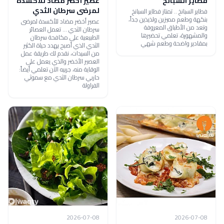
فطاير السبانخ
عصير أخضر مضاد للأكسدة
لمرضى سرطان الثدي
فطاير السبانخ .. تمتاز فطاير السبانخ
بنكهة وطعم مميزين ولذيذين جداً،
عصير أخضر مضاد للأكسدة لمرضى
وتعد من الأطباق المعروفة
سرطان الثدي ... تعمل العصائر
والمشهورة، تعلمي تحضيرها
الطبيعية على مكافحة سرطان
بمقادير واضحة وطعم شهي
الثدي الذي أصبح يهدد حياة الكثير
من السيدات، نقدم لك طريقة عمل
العصير الأخضر والذي يعمل على
الوقاية منه، جربيه الآن تعلمي أيضاً:
حاربي سرطان الثدي مع سموثي
الفراولة
2026-07-08
2026-07-08