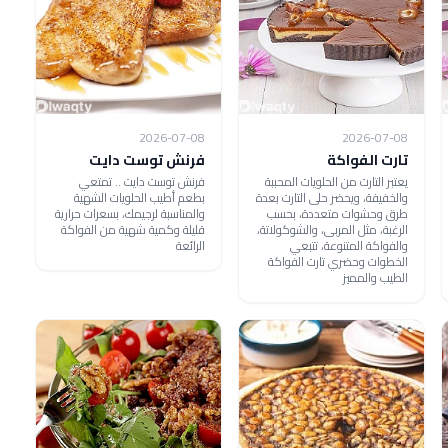
2026-07-08
2026-07-08
تارت الفواكة
فرنش توست دايت
يعتبر التارت من الحلويات المحببة
فرنش توست دايت .. تمتعي
والخفيفة، ويحضر حلى التارت بعدة
بطعم أطيب الحلويات الشهية
طرق وحشوات متعددة، بحسب
والمناسبة لرجيمك، بسعرات حرارية
الرغبة، مثل المربى، والشوكولاتة،
قليلة وكمية شهية من الفواكة
والفواكة المتنوعة، تتبعي
الرائعة
الخطوات وحضري تارت الفواكة
الطيب والمميز