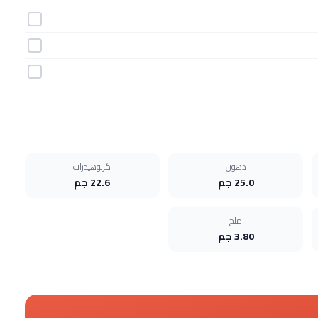
دهون
كربوهيدرات
25.0 جم
22.6 جم
ملح
3.80 جم