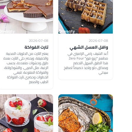
2026-07-08
2026-07-08
وافل العسل الشهي
تارت الفواكة
أعد الشيف رامي الراميني في
يعتبر التارت من الحلويات المحببة
مطعم "زيرو فور" Zero Four
والخفيفة، ويحضر حلى التارت بعدة
هذا الطبق السهل التحضير
طرق وحشوات متعددة، بحسب
وبمذاق حلو ولذيذ خصيصاً لمطبخ
الرغبة، مثل المربى، والشوكولاتة،
سيدتي
والفواكة المتنوعة، تتبعي
الخطوات وحضري تارت الفواكة
الطيب والمميز