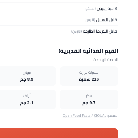
3 حبة
البيض
(للحشو)
قليل
العسل
(للتزيين)
قليل
الكريما الطازجة
(للتزيين)
القيم الغذائية (تقديرية)
للحصة الواحدة
سعرات حرارية
بروتين
225 سعرة
8.9 جم
سكر
ألياف
9.7 جم
2.1 جم
المصدر:
CIQUAL
/
Open Food Facts