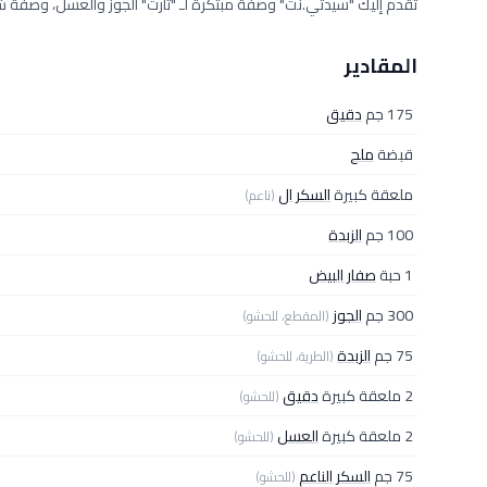
تقدم إليك "سيدتي.نت" وصفة مبتكرة لـ "تارت" الجوز والعسل، وصفة ش
المقادير
175 جم
دقيق
قبضة
ملح
ملعقة كبيرة
السكر ال
(ناعم)
100 جم
الزبدة
1 حبة
صفار البيض
300 جم
الجوز
(المقطع، للحشو)
75 جم
الزبدة
(الطرية، للحشو)
2 ملعقة كبيرة
دقيق
(للحشو)
2 ملعقة كبيرة
العسل
(للحشو)
75 جم
السكر الناعم
(للحشو)