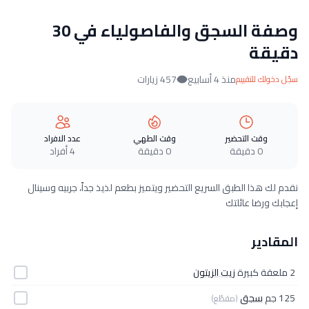
وصفة السجق والفاصولياء في 30
دقيقة
منذ 4 أسابيع
457 زيارات
سجّل دخولك للتقييم
وقت التحضير
وقت الطهي
عدد الافراد
0 دقيقة
0 دقيقة
4 أفراد
نقدم لك هذا الطبق السريع التحضير ويتميز بطعم لذيذ جداً، جربيه وسينال
إعجابك ورضا عائلتك
المقادير
2 ملعقة كبيرة
زيت الزيتون
125 جم
سجق
(مقطّع)