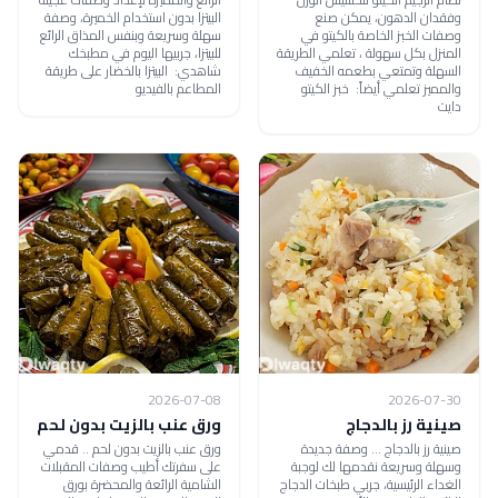
وفقدان الدهون، يمكن صنع
البيتزا بدون استخدام الخميرة، وصفة
وصفات الخبز الخاصة بالكيتو في
سهلة وسريعة وبنفس المذاق الرائع
المنزل بكل سهولة ، تعلمي الطريقة
للبيتزا، جربيها اليوم في مطبخك
السهلة وتمتعي بطعمه الخفيف
شاهدي: البيتزا بالخضار على طريقة
والمميز تعلمي أيضاً: خبز الكيتو
المطاعم بالفيديو
دايت
2026-07-08
2026-07-30
صينية رز بالدجاج
ورق عنب بالزيت بدون لحم
صينية رز بالدجاج ... وصفة جديدة
ورق عنب بالزيت بدون لحم .. قدمي
وسهلة وسريعة نقدمها لك لوجبة
على سفرتك أطيب وصفات المقبلات
الغداء الرئيسية، جربي طبخات الدجاج
الشامية الرائعة والمحضرة بورق