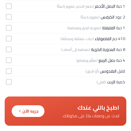
1 حبة
البصل الأحمر
(صغير الحجم، مفروم ناعماً)
2 عود
الكرفس
(مفروم ناعماً)
1 حبة
الفليفلة
(منزوعة البذور ومقطعة)
410 جم
الفاصولياء
(حبات، مغسّلة ومصفّاة)
8 حبة
البندورة الكرزية
(مقطعة إلى أنصاف)
4 حبة
بصل الربيع
(مقلّم ومقطع)
قليل
البقدونس
(أو الحبق)
كمية
الزيت
(للقلي)
اطبخ باللي عندك
جربه الآن
ابحث عن وصفات بناءً على مكوناتك.