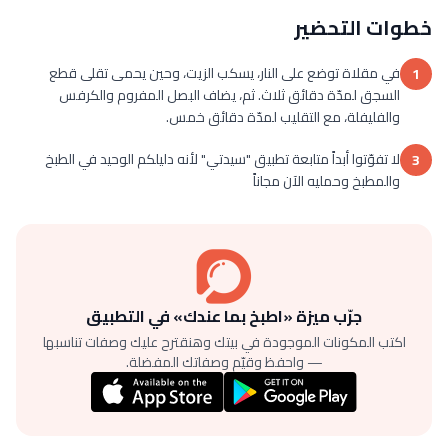
خطوات التحضير
في مقلاة توضع على النار، يسكب الزيت، وحين يحمى تقلى قطع
1
السجق لمدّة دقائق ثلاث. ثم، يضاف البصل المفروم والكرفس
والفليفلة، مع التقليب لمدّة دقائق خمس.
لا تفوّتوا أبداً متابعة تطبيق "سيدتي" لأنه دليلكم الوحيد في الطبخ
3
والمطبخ وحمليه الآن مجاناً
جرّب ميزة «اطبخ بما عندك» في التطبيق
اكتب المكونات الموجودة في بيتك وهنقترح عليك وصفات تناسبها
— واحفظ وقيّم وصفاتك المفضلة.