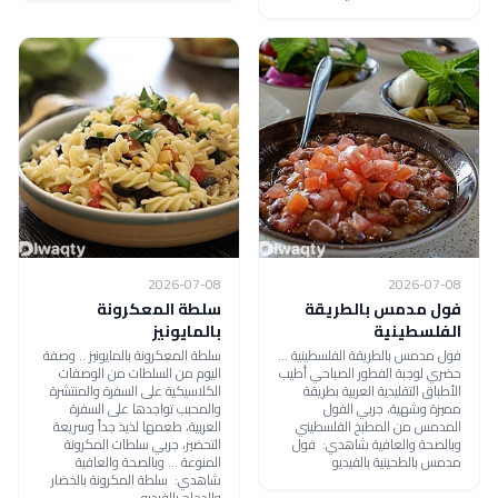
2026-07-08
2026-07-08
فول مدمس بالطريقة
سلطة المعكرونة
الفلسطينية
بالمايونيز
فول مدمس بالطريقة الفلسطينية ...
سلطة المعكرونة بالمايونيز .. وصفة
حضري لوجبة الفطور الصباحي أطيب
اليوم من السلطات من الوصفات
الأطباق التقليدية العربية بطريقة
الكلاسيكية على السفرة والمنتشرة
مميزة وشهية، جربي الفول
والمحبب تواجدها على السفرة
المدمس من المطبخ الفلسطيني
العربية، طعمها لذيذ جداً وسريعة
وبالصحة والعافية شاهدي: فول
التحضير، جربي سلطات المكرونة
مدمس بالطحينية بالفيديو
المنوعة ... وبالصحة والعافية
شاهدي: سلطة المكرونة بالخضار
والدجاج بالفيديو