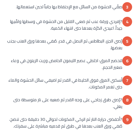
صفّي الحشوة من السائل مع الإحتفاظ بها جانباً لحين استعمالها.
3
?إفردي ورقة عنب ثم ضعي القليل من الحشوة في وسطها ولفّيها
4
جيداً. اعيدي الكرّة بعدها حتى انتهاء الكمية.
رُصي الجزر، البطاطس ثم البصل في قدر، صُفي بعدها ورق العنب بجنب
5
بعضها.
لتحضير المرق: اخلطي عصير الليمون الحامض وزيت الزيتون في وعاء
6
صغير الحجم.
أسكبي المرق فوق الخليط في القدر ثم اضيفي سائل الحشوة والماء
7
حتى تغمر المكونات.
?رُصي طبق زجاجي على وجه القدر ثم ضعيه على نار متوسطة حتى
8
يغلي.
?أخفضي حرارة النار ثم اتركي المكونات لحوالي 30 دقيقة حتى تنضج،
9
صُفي ورق العنب بعدها في طبق ثم قدميه مباشرة على سفرتك.