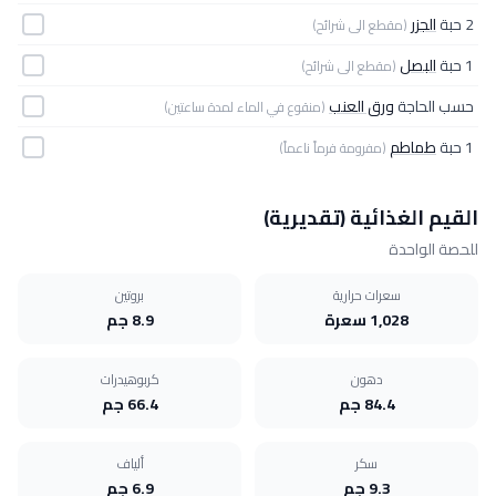
2 حبة
الجزر
(مقطع الى شرائح)
1 حبة
البصل
(مقطع الى شرائح)
حسب الحاجة
ورق العنب
(منقوع في الماء لمدة ساعتين)
1 حبة
طماطم
(مفرومة فرماً ناعماً)
القيم الغذائية (تقديرية)
للحصة الواحدة
سعرات حرارية
بروتين
1,028 سعرة
8.9 جم
دهون
كربوهيدرات
84.4 جم
66.4 جم
سكر
ألياف
9.3 جم
6.9 جم