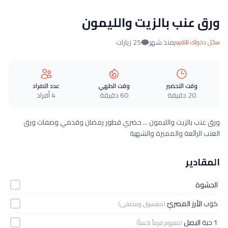
ورق عنب بالزيت والليمون
منذ شهر
25 زيارات
سجّل دخولك للتقييم
وقت التحضير
وقت الطهي
عدد الافراد
20 دقيقة
60 دقيقة
4 أفراد
ورق عنب بالزيت والليمون ... حضري فطور رمضان وقدمي وصفات ورق
العنب الرائعة والمميزة والشهية
المقادير
الحشوة
كوب
الأرز المصريّ
(مغسول ومصفى)
1 حبة
البصل
(مفروم فرماً ناعماً)