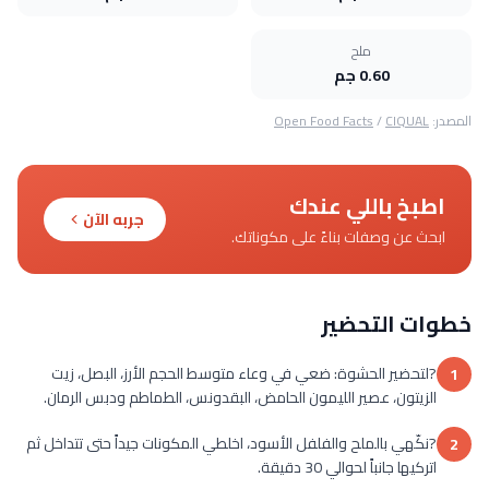
ملح
0.60 جم
المصدر:
CIQUAL
/
Open Food Facts
اطبخ باللي عندك
جربه الآن
ابحث عن وصفات بناءً على مكوناتك.
خطوات التحضير
?لتحضير الحشوة: ضعي في وعاء متوسط الحجم الأرز، البصل، زيت
1
الزيتون، عصير الليمون الحامض، البقدونس، الطماطم ودبس الرمان.
?نكّهي بالملح والفلفل الأسود، اخلطي المكونات جيداً حتى تتداخل ثم
2
اتركيها جانباً لحوالي 30 دقيقة.