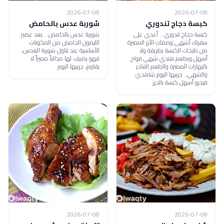
2026-07-08
2026-07-08
كبسة دجاج تندوري
شوربة عدس بالحامض
كبسة دجاج تندوري .. أعدي على
شوربة عدس بالحامض .. يعد عصير
سفرتك أشهى وصفات الأرز المميزة
الليمون الحامض من المكونات
من طبخات الكبسة بطريقة ولا
الأساسية عند تناول شوربة العدس،
أسهل وبطعم هندي شهي فواح
فهو يضيف لها مذاقاً مميزاً لا
بالبهارات المميزة والطعم الفاخر
يقاوم، جربيها اليوم
والشهي.. جربيها اليوم شاهدي:
فيديو أسهل كبسة بالجزر
2026-07-08
2026-07-08