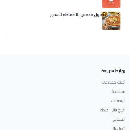
فول مدمس بالطماطم للسحور
روابط سريعة
أضف مطعمك
مساعدة
الوصفات
اطبخ باللي عندك
المطابخ
اتصل بنا