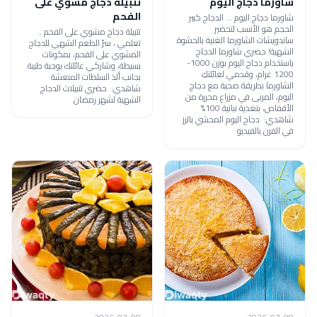
شاورما دجاج اليوم
تتبيلة دجاج مشوي على
الفحم
شاورما دجاج اليوم ... الدجاج كبير
الحجم هو الأنسب لتحضير
تتبيلة دجاج مشوي على الفحم ..
ساندويشات الشاورما الغنية بالحشوة
تعلمي ، سرّ الطعم الشهي للدجاج
الشهية! حضري شاورما الدجاج
المشوي على الفحم، بمكونات
باستخدام دجاج اليوم بوزن 1000-
بسيطة، وشاركي عائلتك بوجبة طيبة
1200 غرام، وقدمي لعائلتكِ
بجانب ألذ السلطات المنعشة
الشاورما بطريقة صحية مع دجاج
شاهدي: حضري تتبيلات الدجاج
اليوم، المربى في مزراع محررة من
الشهية لشهر رمضان
الأقفاص، بتغذية نباتية 100%
شاهدي: دجاج اليوم المحشي بالرز
في الفرن بالفيديو