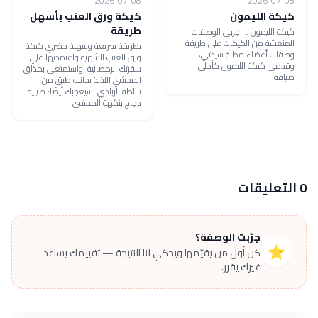
2026-07-08
2026-07-08
كيكة الليمون
كيكة ورق العنب بأسهل
طريقة
كيكة الليمون ... جربي الوصفات
المنعشة من الكيكات على طريقة
بطريقة سريعة وسهلة حضري كيكة
وصفات أعضاء مطبخ سيدتي،
ورق العنب الشهية واعتمديها علي
وقدمي كيكة الليمون كأحلى
سفرتك الرمضانية واستمتعي بمذاق
ضيافة
المحشي اللذيذ بجانب طبق من
سلطة الزبادي. سيعجبك أيضًا: صينية
دجاج بنكهة المحشي
0 التعليقات
جرّبت الوصفة؟
⭐
كن أول من يقيّمها ويحكي لنا النتيجة — تقييمك يساعد
غيرك يقرر.