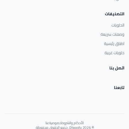
التصنيفات
الحلويات
وصفات سريعة
اطباق رئيسية
حلويات غربية
اتصل بنا
تابعنا
الأحكام والشروط
خصوصية
عنا
© 2026 Dlwaqty. جميع الحقوق محفوظة.