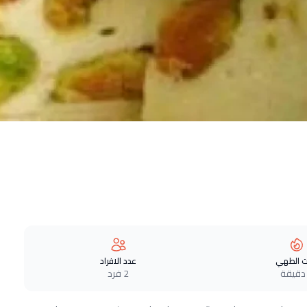
 الطهي
عدد الافراد
2 فرد