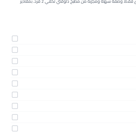
طريقة عمل نوجا بالمكسرات خطوة بخطوة بـ9 مكونات وفي 10 دقائق فقط. وصفة سهلة ومجرّبة من مطبخ دلوقتي تكفي 2 فرد، بمقادير