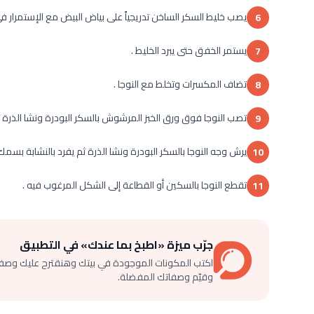
يصب خليط السكر الساخن تدريجياً على بياض البيض مع الإستمرار ف
6
يستمر الخفق حتى يبرد الخليط .
7
تضاف المكسرات وتخلط مع النوجا .
8
تصب النوجا فوق ورق الخبز المرشوش بالسكر البودرة ونشا الذرة .
9
يرش وجه النوجا بالسكر البودرة ونشا الذرة ثم يفرد بالنشابة بسمك 3 س
10
تقطع النوجا بالسكين أو القطاعة إلى الشكل المرغوب فيه .
11
جرّب ميزة «اطبخ بما عندك» في التطبيق
اكتب المكونات الموجودة في بيتك وهنقترح عليك وصف
وقيّم وصفاتك المفضلة.