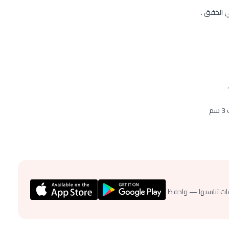
ي الخفق .
م
ات تناسبها — واحفظ