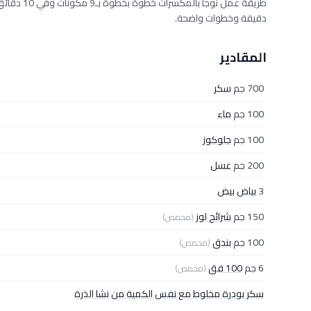
دقيقة وخطوات واضحة.
المقادير
700 جم
سكر
100 جم
ماء
100 جم
جلوكوز
200 جم
عسل
3
بياض بيض
150 جم
شرائح لوز
(محمص)
100 جم
بندق
(محمص)
6 جم
100 فق
(محمص)
سكر بودرة مخلوط مع نفس الكمية من نشا الذرة