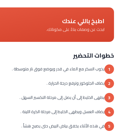
اطبخ باللي عندك
ابحث عن وصفات بناءً على مكوناتك.
خطوات التحضير
يذوب السكر مع الماء في قدر ويوضع فوق نار متوسطة .
1
يضاف الجلوكوز وترفع درجة الحرارة .
2
يطهى الخليط إلى أن يصل إلى مرحلة التكسير السهل .
3
يضاف العسل ويطهى الخليط إلى مرحلة الكرة اللينة .
4
في هذه الأثناء يخفق بياض البيض حتى يصبح هشاً .
5