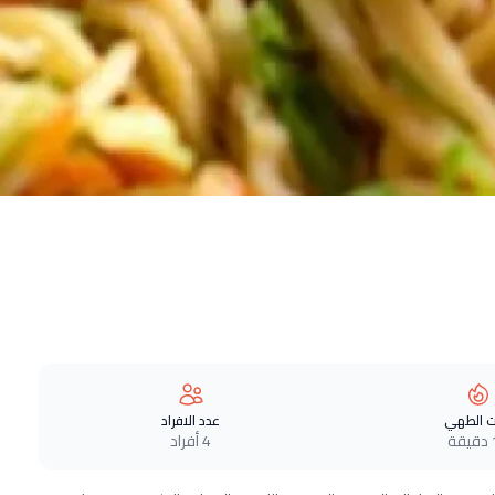
 الطهي
عدد الافراد
ة
4 أفراد