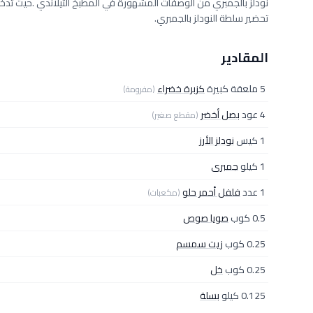
نودلز بالجمبري من الوصفات المشهورة في المطبخ التيلاندي .حيث تدخ
تحضير سلطة النودلز بالجمبري.
المقادير
5 ملعقة كبيرة
كزبرة خضراء
(مفرومة)
4 عود
بصل أخضر
(مقطع صغير)
1 كيس
نودلز الأرز
1 كيلو
جمبرى
1 عدد
فلفل أحمر حلو
(مكعبات)
0.5 كوب
صويا صوص
0.25 كوب
زيت سمسم
0.25 كوب
خل
0.125 كيلو
بسلة