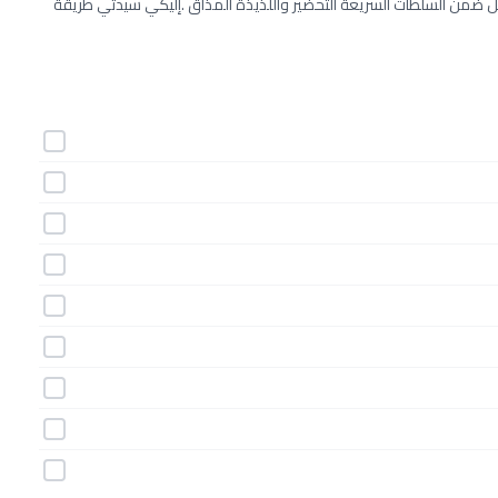
ل ضمن السلطات السريعة التحضير واللذيذة المذاق .إليكي سيدتي طريقة