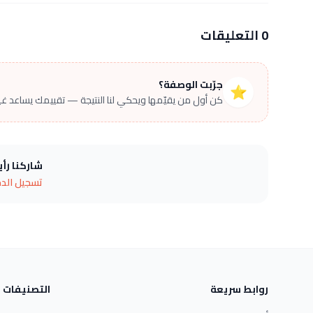
0 التعليقات
جرّبت الوصفة؟
⭐
كن أول من يقيّمها ويحكي لنا النتيجة — تقييمك يساعد غير
شاركنا رأ
تسجيل الد
روابط سريعة
التصنيفات