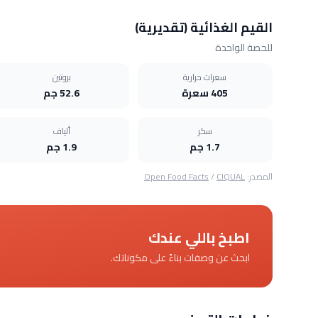
القيم الغذائية (تقديرية)
للحصة الواحدة
سعرات حرارية
بروتين
405 سعرة
52.6 جم
سكر
ألياف
1.7 جم
1.9 جم
المصدر:
CIQUAL
/
Open Food Facts
اطبخ باللي عندك
ابحث عن وصفات بناءً على مكوناتك.