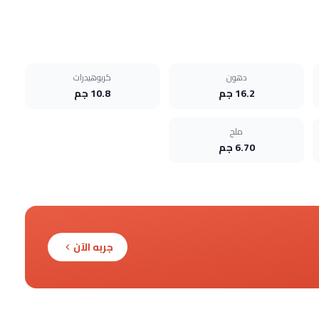
دهون
كربوهيدرات
16.2 جم
10.8 جم
ملح
6.70 جم
جربه الآن