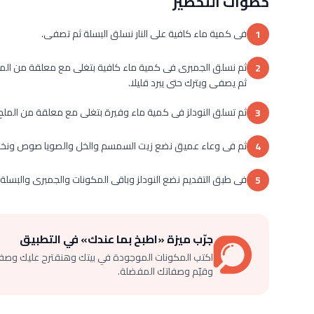
خطوات التحضير
فى كمية ماء كافية على النار نسلق البسلة ثم تصفى.
1
2
ثم يصفى ويترك حتى يبرد قليلا.
ثم تسلق النودلز فى كمية ماء وفيرة بتغلى مع معلقة من الملح
3
ثم فى وعاء عميق نضع زيت السمسم والخل والصويا صوص ونخلط
4
فى طبق التقديم نضع النودلز وباقى المكونات والجمبرى والبسلة و
5
جرّب ميزة «اطبخ بما عندك» في التطبيق
اكتب المكونات الموجودة في بيتك وهنقترح عليك وصف
وقيّم وصفاتك المفضلة.