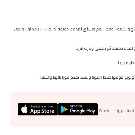
ثم نسلق الجمبرى فى كمية ماء كافية بتغلى مع معلقة من الملح والكمون وفص ثوم ويسلق لمدة 2 دقيقة أو لحين ان يأخذ لون وردى
 لمدة دقيقة ثم تصفى وتترك لتبرد.
هم جيدا.
نوزع فوقها خليط الصويا ونقلب تقدم فورا بالهنا والشفا.
ات تناسبها — واحفظ