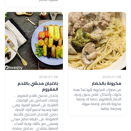
2026-07-08
2026-07-08
مكرونة بالخضار
باذنجان محشي باللحم
المفروم
من مميزات المكرونة بأنها تعدّ بعدة
نكهات وأشكال، فلمن يحبون وجود
باذنجان محشي باللحم المفروم ...
الخضار بأطباقهم، حضرنا لك وصفة
وصفات المحاشي من الوصفات
مكرونة بالخضار، وصفة سهلة،
التقليدية على السفرة العربية، وهي
وسريعة، وطيبة
طيبة ومحببة لجميع أفراد الأسرة،
حضري الباذنجان المحشي باللحمة
المفرومة على طريقة مطبخ سيدتي
وتمتعي مع عائلتك بوجبة الغداء
المميزة شاهدي: محاشي بصلصة