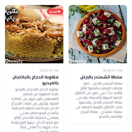
فيديو
2026-07-08
2026-07-08
سلطة الشمندر بالبرغل
مقلوبة الدجاج بالباذنجان
بالفيديو
سلطة الشمندر بالبرغل .. تتميز
وصفات الشمندر بطعمها الرائع
مقلوبة الدجاج بالباذنجان بالفيديو ...
واللذيذ جداً، جربي طبق من الأطباق
طبخة المقلوبة من المطبخ
الجانبية السهلة والسريعة، وقدمي
الفلسطيني طبق شهير على المائدة
سلطة الشمندر بالبرغل، وقدميها
العربية، ويتكون من طبقات اللحم أو
بجانب الأطباق الرئيسية المميزة على
الدجاج مع الخضار المقلية المختلفة،
سفرتك شاهدي: سلطة الجرجير
شاهدي فيديو مطبخ سيدتي،
والشمندر بالفيديو
وتعلمي تحضيرها بالباذنجان الرائع
مع صدور الدجاج، جربيها اليوم لوجبة
غداء شهية جداً تعلمي أيضاً:
مقلوبة الخضار