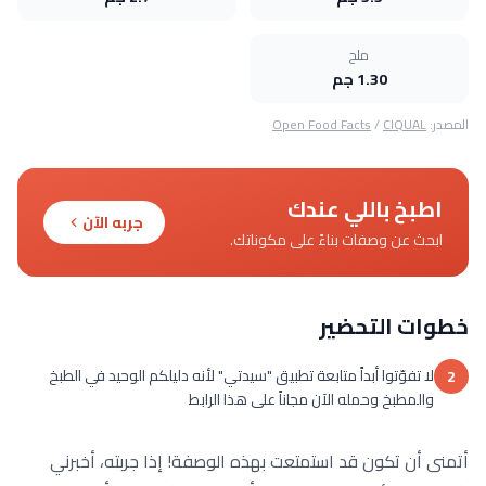
ملح
1.30 جم
المصدر:
CIQUAL
/
Open Food Facts
اطبخ باللي عندك
جربه الآن
ابحث عن وصفات بناءً على مكوناتك.
خطوات التحضير
لا تفوّتوا أبداً متابعة تطبيق "سيدتي" لأنه دليلكم الوحيد في الطبخ
2
والمطبخ وحمله الآن مجاناً على هذا الرابط
أتمنى أن تكون قد استمتعت بهذه الوصفة! إذا جربته، أخبرني