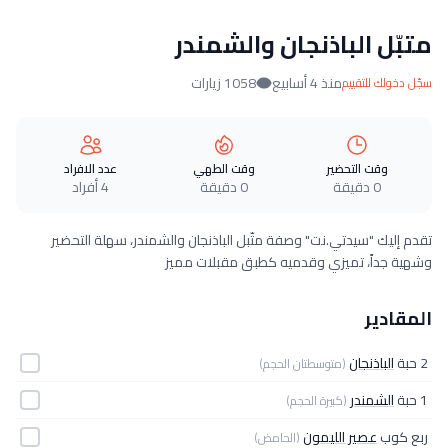
متبّل الباذنجان والشمندر
منذ 4 أسابيع
1058 زيارات
سجّل دخولك للتقييم
وقت التحضير
وقت الطهي
عدد الافراد
0 دقيقة
0 دقيقة
4 أفراد
تقدم إليك "سيدتي.نت" وصفة متّبل الباذنجان والشمندر، سهلة التحضير
وشهية جداً، تميزي وقدميه كطبق مقبلات مميز
المقادير
2 حبة
الباذنجان
(متوسطتان الحجم)
1 حبة
الشمندر
(كبيرة الحجم)
ربع كوب
عصير الليمون
(الحامض)