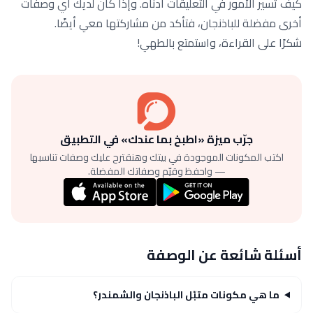
كيف تسير الأمور في التعليقات أدناه. وإذا كان لديك أي وصفات
أخرى مفضلة للباذنجان، فتأكد من مشاركتها معي أيضًا.
شكرًا على القراءة، واستمتع بالطهي!
جرّب ميزة «اطبخ بما عندك» في التطبيق
اكتب المكونات الموجودة في بيتك وهنقترح عليك وصفات تناسبها
— واحفظ وقيّم وصفاتك المفضلة.
أسئلة شائعة عن الوصفة
ما هي مكونات متبّل الباذنجان والشمندر؟