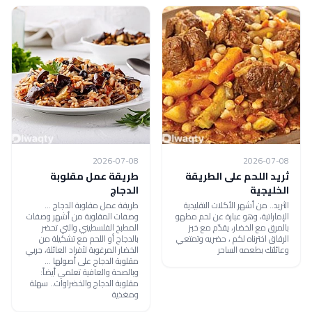
2026-07-08
2026-07-08
ثريد اللحم على الطريقة
طريقة عمل مقلوبة
الخليجية
الدجاج
الثريد.. من أشهر الأكلات التقليدية
طريقة عمل مقلوبة الدجاج ...
الإماراتية، وهو عبارة عن لحم مطهو
وصفات المقلوبة من أشهر وصفات
بالمرق مع الخضار، يقدّم مع خبز
المطبخ الفلسطيني والتي تحضر
الرقاق اخترناه لكم ، حضريه وتمتعي
بالدجاج أو اللحم مع تشكيلة من
وعائلتك بطعمه الساحر
الخضار المرغوبة لأفراد العائلة، جربي
مقلوبة الدجاج على أصولها ...
وبالصحة والعافية تعلمي أيضاً:
مقلوبة الدجاج والخضراوات.. سهلة
ومغذية