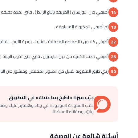
أضيفي جبن البورسين ( الطريقة بإتباع الرابط ) ، قلبي لمدة دقيق
14
ثم أضيفي المكرونة المسلوقة .
18
أضيفي كلا من ( الطماطم المجففة ، الشبت ، بودرة الثوم ، الفلفل 
22
أضيفي نصف الكمية من جبن البارميزان ، قلبي حتى تذوب الجبنة (
26
زيني طبق المكرونة بقليل من الصنوبر المحمص ومبشور جبن البارم
30
جرّب ميزة «اطبخ بما عندك» في التطبيق
اكتب المكونات الموجودة في بيتك وهنقترح عليك وصف
وقيّم وصفاتك المفضلة.
أسئلة شائعة عن الوصفة