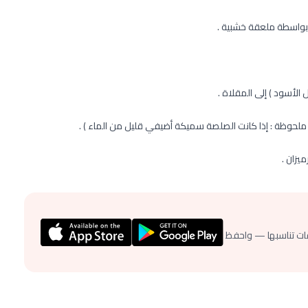
ة بواسطة ملعقة خشبية .
الأسود ) إلى المقلاة .
 ملحوظة : إذا كانت الصلصة سميكة أضيفي قليل من الماء ) .
يزان .
ات تناسبها — واحفظ