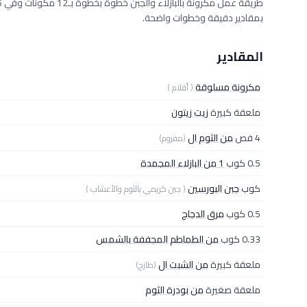
بمقادير دقيقة وخطوات واضحة.
المقادير
مكرونة مسلوقة
( أقلام )
ملعقة كبيرة
زيت زيتون
4 فص
من الثوم ال
(مفروم)
0.5 كوب
1 من البازلاء المجمدة
كوب
جبن البورسين
( جبن كريمي بالثوم والأعشاب )
0.5 كوب
مرق الدجاج
0.33 كوب
من الطماطم المجففة بالشمس
ملعقة كبيرة
من الشبت ال
(طازج)
ملعقة صغيرة
من بودرة الثوم