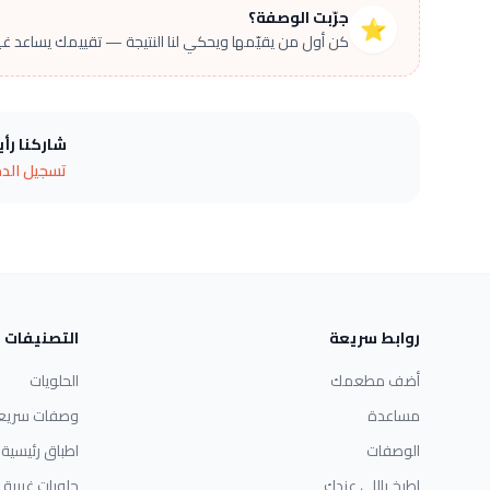
جرّبت الوصفة؟
⭐
كن أول من يقيّمها ويحكي لنا النتيجة — تقييمك يساعد غير
شاركنا رأ
تسجيل الد
روابط سريعة
التصنيفات
أضف مطعمك
الحلويات
مساعدة
وصفات سريع
الوصفات
اطباق رئيسية
اطبخ باللي عندك
حلويات غربية