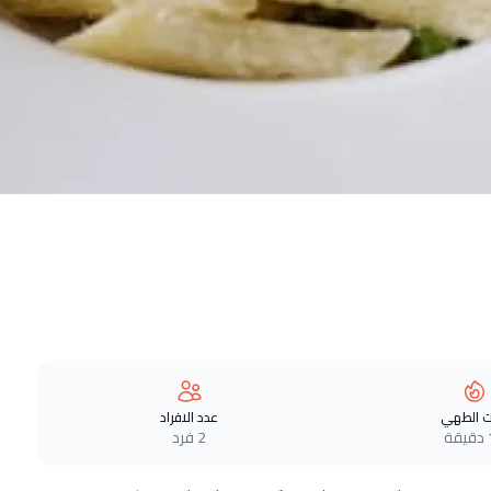
 الطهي
عدد الافراد
ة
2 فرد