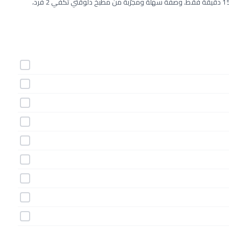
طريقة عمل مكرونة بالبازلاء والجبن خطوة بخطوة بـ12 مكونات وفي 15 دقيقة فقط. وصفة سهلة ومجرّبة من مطبخ دلوقتي تكفي 2 فرد،