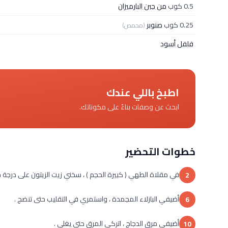
0.5 كوب
من جبن البارميزان
0.25 كوب
صنوبر
(محمص)
فلفل أسود
اطبخ باللي عندك
ابحث عن وصفات بناءً على مكوناتك.
خطوات التحضير
في مقلاة الطهي ( كبيرة الحجم ) ، سخني زيت الزيتون على درجة حرارة 
2
أضيفي البازلاء المجمدة ، واستمري في التقليب حتى تنضج .
6
أضيفي مرق الدجاج ، اتركي المرق حتى يغلي .
10