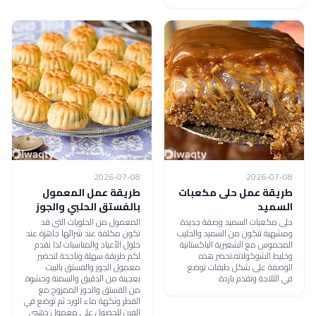
2026-07-08
2026-07-08
طريقة عمل حلى مكعبات
طريقة عمل المعمول
السميد
بالفستق الحلبي والجوز
حلى مكعبات السميد وصفة جديدة
المعمول من الحلويات التي قد
ومشهية تتكون من السميد والحليب
تكون مكلفة عند شرائها جاهزة عند
المحموس مع الشعيرية الباكستانية
حلول الأعياد والمناسبات لذا نقدم
وخليط الشوكولاته،تحضر هذه
لكم طريقة سهلة وناجحة لتحضير
الوصفة على شكل طبقات توضع
معمول الجوز والفستق بالبيت
في الثلاجة وتقدم باردة.
بعجينة من الدقيق والسمنة وحشوة
من الفستق والجوز الممزوج مع
القطر ونكهة ماء الورد ثم توضع في
الفرن للحصول على معمول ذهبي