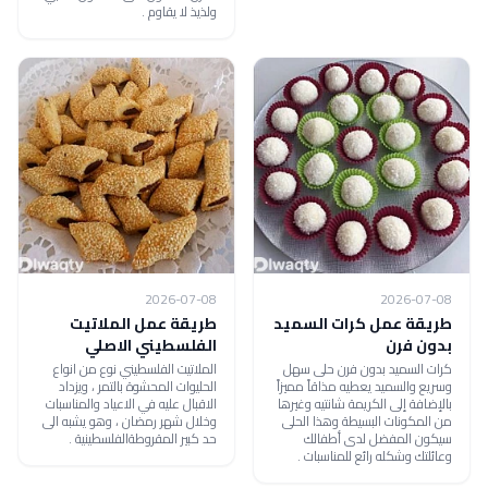
ولذيذ لا يقاوم .
2026-07-08
2026-07-08
طريقة عمل كرات السميد
طريقة عمل الملاتيت
بدون فرن
الفلسطيني الاصلي
كرات السميد بدون فرن حلى سهل
الملاتيت الفلسطيني نوع من انواع
وسريع والسميد يعطيه مذاقاً مميزاً
الحليوات المحشوة بالتمر ، ويزداد
بالإضافة إلى الكريمة شانتيه وغيرها
الاقبال عليه في الاعياد والمناسبات
من المكونات البسيطة وهذا الحلى
وخلال شهر رمضان ، وهو يشبه الى
سيكون المفضل لدى أطفالك
حد كبير المقروطةالفلسطينية .
وعائلتك وشكله رائع للمناسبات .