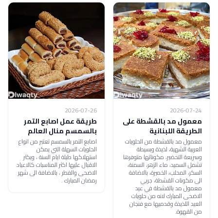
2026-07-26
2026-07-24
معمول مد بالقشطة على
طريقة عمل اصابع التمر
الطريقة اللبنانية
بالسمسم منال العالم
معمول مد بالقشطة من الحلويات
اصابع التمر بالسمسم تعتبر من انواع
العربية الشهية، لذيذة وبسيطة
الحلويات السهلة التي يمكن
وسريعة التحضير، مكوناتها متوفرها
استهلاكها طيلة ايام السنة ، ويكثر
تشمل السميد، ماء الزهر، السمنة،
الاقبال عليها اكثر المناسبات كالاعياد
السكر، المحلب، الخميرة، بالاضافة
الاضحى والفطر ، بالاضافة الى شهر
الى مكونات القشطة، جربي
رمضان المبارك .
معمول مد بالقشطة في عيد
الاضحى المبارك لانه من حلويات
العيد اللذيذة وقدميها مع فنجان
من القهوة.