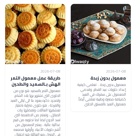
2026-07-08
2026-07-08
معمول بدون زبدة
طريقة عمل معمول التمر
الهش بـالسميد والطحين
معمول بدون زبدة .. تعلمي كيفية
إعداد حلويات عيد الفطر، وقدمي
معمول التمر بالسميد هو نوع من
المعمول على سفرتك في العيد
الحلوى التي تشتهر بها بلاد الشام،
كضيافة مميزة وطيبة تعلمي أيضاً:
ولمجرد ذكره يعود بنا الى ليالي العيد
معمول العيد بالفستق الحلبي
والفرحة ، هو حلوى منزلية بامتياز
تعشقها العائلات وتفضلها ربات
المنازل ، وتعتبر من الاطعمة التي
تسد الجوع ايضا لما تحتويه من قيم
غذائية عالية ، يعتبر المعمول من
أهم حلويات الأعياد وأولها فصنعه
في المنزل مع العائلة هو احتفال