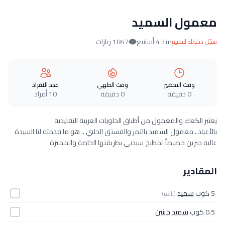
معمول السميد
منذ 4 أسابيع
1847 زيارات
سجّل دخولك للتقييم
وقت التحضير
وقت الطهي
عدد الافراد
0 دقيقة
0 دقيقة
10 أفراد
يعتبر الكعك والمعمول من أطباق الحلويات العربية التقليدية
بالأعياد.. معمول السميد بالتمر والفستق الحلبي .. هو ما قدمته لنا السيدة
عالية جبرين خصيصاً لمطبخ سيدتي بطريقتها الخاصة والمميزة
المقادير
5 كوب
سميد
(ناعم)
0.5 كوب
سميد خشن