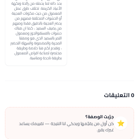
بحد ذاته لما يحمله من رائحة ونكهة
الأعياد الكريمة. تختلف طرق عمل
المعمول من حيث مكونات العجينة
أو الحشوات المختلفة فمنهم من
يحضر العجينة بالدقيق فقط ومنهم
من يضيف السميد ، كما ان هناك
حشوات بالفستقوالجوز ومعمول
التمر بالسميد الذي هو وصفتنا
المجربة والمضمونة والسهلة التحضير
، ونقدم لكم هنا خلاصة وطريقة
مختصرة لصناعة اقراص المعمول
بطريقة ناجحة ومناسبة.
0 التعليقات
جرّبت الوصفة؟
⭐
كن أول من يقيّمها ويحكي لنا النتيجة — تقييمك يساعد
غيرك يقرر.