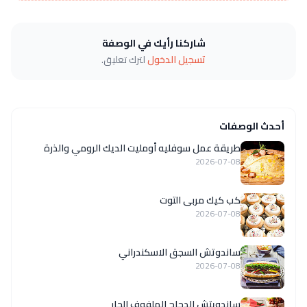
شاركنا رأيك في الوصفة
تسجيل الدخول
لترك تعليق.
أحدث الوصفات
طريقة عمل سوفليه أومليت الديك الرومي والذرة
2026-07-08
كب كيك مربى التوت
2026-07-08
ساندوتش السجق الاسكندراني
2026-07-08
ساندويتش الدجاج الملفوف الحار