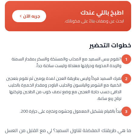
اطبخ باللي عندك
جربه الآن
ابحث عن وصفات بناءً على مكوناتك.
خطوات التحضير
?نقوم ببس السميد مع المحلب والمستكة والسكر بمقدار السمنة
1
والزبدة المذوبة وحرارتها معتدلة وليست ساخنة جداً.
نفرك السميد فركاً وليس بطريقة العجن لمدة يومين ثم نقوم بتعجين
2
الكمية مع الشومر واليانسون والحليب الباودر ومقدار الخميرة بالحليب
الدافئ حسب حاجة العجين مع وضع نصف كوب من الطحين وتركتها
ترتاح ربع ساعة.
نبدأ بالقيام بتشكيل المعمول وحشوه ونخبزه على حرارة 200.
3
ما هي طريقتك المفضلة لتناول السميد؟ لي مع القليل من العسل