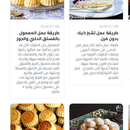
2026-07-08
2026-07-08
طريقة عمل تشيز كيك
طريقة عمل المعمول
بدون فرن
بالفستق الحلبي والجوز
طريقة عمل تشيز كيك بدون فرن
المعمول من الحلويات التي قد
.. قدمي على سفرتك أشهى
تكون مكلفة عند شرائها جاهزة
وصفات الحلويات الغربية من
عند حلول الأعياد والمناسبات لذا
وصفات التشيز كيك الشهية بدون
نقدم لكم طريقة سهلة وناجحة
استخدام الفرن، وصفة سهلة
لتحضير معمول الجوز والفستق
وطيبة أعديها الآن شاهدي: تشيز
بالبيت بعجينة من الدقيق والسمنة
كيك الشوكولاتة بدون فرن
وحشوة من الفستق والجوز
بالفيديو
الممزوج مع القطر ونكهة ماء
الورد ثم توضع في الفرن للحصول
على معمول ذهبي ولذيذ لا
يقاوم .