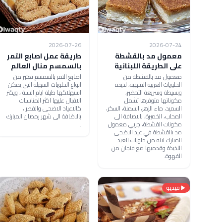
2026-07-26
2026-07-24
معمول مد بالقشطة
طريقة عمل اصابع التمر
على الطريقة اللبنانية
بالسمسم منال العالم
معمول مد بالقشطة من
اصابع التمر بالسمسم تعتبر من
الحلويات العربية الشهية، لذيذة
انواع الحلويات السهلة التي يمكن
وبسيطة وسريعة التحضير،
استهلاكها طيلة ايام السنة ، ويكثر
مكوناتها متوفرها تشمل
الاقبال عليها اكثر المناسبات
السميد، ماء الزهر، السمنة، السكر،
كالاعياد الاضحى والفطر ،
المحلب، الخميرة، بالاضافة الى
بالاضافة الى شهر رمضان المبارك
مكونات القشطة، جربي معمول
.
مد بالقشطة في عيد الاضحى
المبارك لانه من حلويات العيد
اللذيذة وقدميها مع فنجان من
القهوة.
فيديو