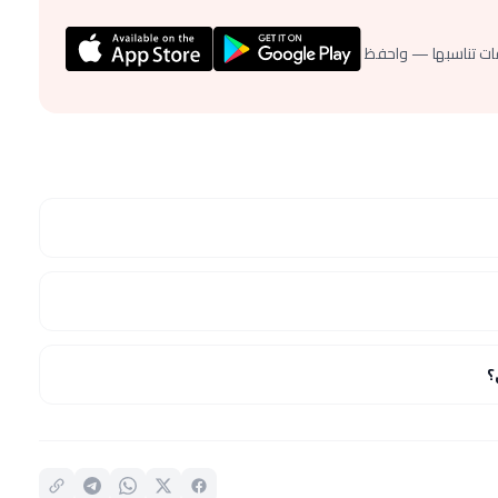
ات تناسبها — واحفظ
؟