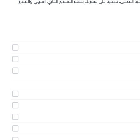
 عيد الأضحى، قدميه على سفرتك بطعم الفستق الحلبي الشهي والمميز