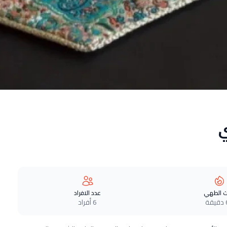
ي
 الطهي
عدد الافراد
ة
6 أفراد