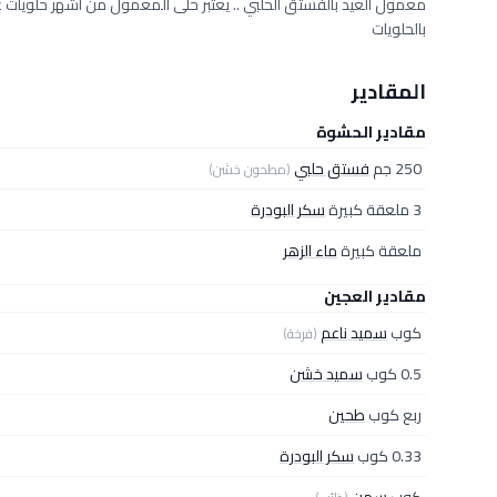
معمول العيد بالفستق الحلبي .. يعتبر حلى المعمول من أشهر حلويات
بالحلويات
المقادير
مقادير الحشوة
250 جم
فستق حلبي
(مطحون خشن)
3 ملعقة كبيرة
سكر البودرة
ملعقة كبيرة
ماء الزهر
مقادير العجين
كوب
سميد ناعم
(فرخة)
0.5 كوب
سميد خشن
ربع كوب
طحين
0.33 كوب
سكر البودرة