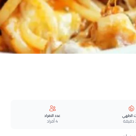
 الطهي
عدد الافراد
ة
4 أفراد