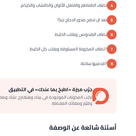
تضاف الطماطم والفلفل الألوان والكاتشاب والكركم.
4
بعد ان تنضج صدور الدجاج جيدًا
5
يضاف البقدونس ويقلب الخليط.
6
?تضاف المكرونة المسلوقة ويقلب كل الخليط.
7
?قدميها ساخنة.
8
جرّب ميزة «اطبخ بما عندك» في التطبيق
اكتب المكونات الموجودة في بيتك وهنقترح عليك وصف
وقيّم وصفاتك المفضلة.
أسئلة شائعة عن الوصفة