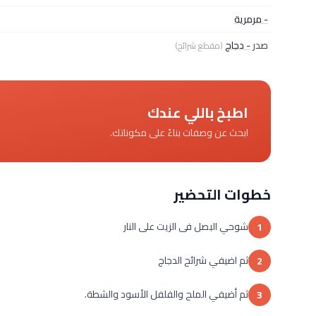
- مرمرية
صدر
- دجاج
(مقطع شرائح)
اطبخ باللي عندك
ابحث عن وصفات بناءً على مكوناتك.
خطوات التحضير
شوحي البصل فى الزيت على النار
1
ثم اضيفي شرائح الدجاج
2
ثم أضيفي الملح والفلفل الأسود والشطة.
3