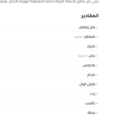
جربي من مطبخ الجميلة طريقة تحضير المعكرونة الهندية بالدجاج وشاركين
المقادير
- ملح وفلفل
- طماطم
(مفروم)
- كزيرة
- بصل
(مفروم)
- بقدونس
- كركم
- فلفل الوان
- زيت
- كاتشب
- شطة