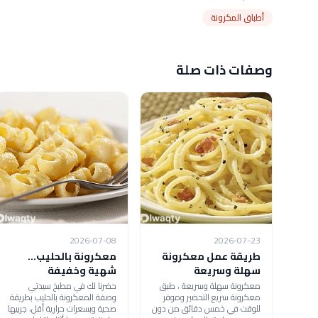
أطباق المكرونة
وصفات ذات صلة
2026-07-08
2026-07-23
طريقة عمل معكرونة
معكرونة بالحليب...
سهلة وسريعة
شهية وخفيفة
معكرونة سهلة وسريعة ، طبق
حضرنا لك في مطبخ سيدتي
معكرونة سريع التحضير وموفر
وصفة المعكرونة بالحليب بطريقة
للوقت في خمس دقائق من دون
صحية وبسعرات حرارية أقل، جربيها