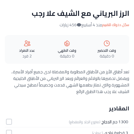
الرز البرياني مع الشيف علا رجب
منذ 4 أسابيع
456 زيارات
سجّل دخولك للتقييم
وقت التحضير
وقت الطهي
عدد الافراد
0 دقيقة
0 دقيقة
2 فرد
تعد أطباق الأرز من الأطباق المطلوبة والمفضلة لدى جميع أفراد الأسرة..
ويفضل تحضيرها بالولائم والعزائم ويعد الرز البرياني من الأطباق الخليجية
المشهورة والتي تمتاز بطعمها الشهي قدمت وخصيصاً لمطبخ سيدتي
الشيف علا رجب هذا الطبق الرائع
المقادير
1300 جم
الدجاج
(منزوع الجلد والمقطع)
3 قطعة
زبادي
(عبوات)