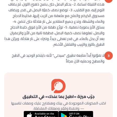
هذه التتبيلة لساعة. 2- يحمّر البصل حتى يصبح ذهبيّ اللون، ثم يضاف
الثوم إليه، مع التقليب. 3- توضع نصف كميّة البصل في قدر، ويضاف
مسحوق الكركم والملح مع ملعقة من الزيت إليها، فخليط الدجاج
والماء والشطة، وتدع جميع المقادير على نار هادئة حتى تنضج. 4-
يسلق الأرز بصورة نصفية. 5- توزّع طبقة من الأرز فوق خليط الدجاج
والبصل، تعلوها نصف كمية البصل، فطبقة ثانية من الأرز والزعفران
بعد أن يحل بالماء، في قدر تغطى جيداً، وتترك على نار هادئة. ويزيّن هذا
الطبق باللوز والزبيب والفلفل الأخضر.
لا تفوّتوا أبداً متابعة تطبيق "سيدتي" لأنه دليلكم الوحيد في الطبخ
3
والمطبخ وحمليه الآن مجاناً
جرّب ميزة «اطبخ بما عندك» في التطبيق
اكتب المكونات الموجودة في بيتك وهنقترح عليك وصفات تناسبها
— واحفظ وقيّم وصفاتك المفضلة.