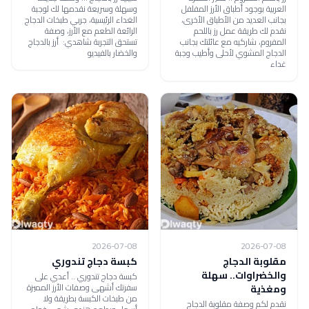
العربية بوجود أطباق الأرز المفلفل
وسهلة وسريعة نقدمها لك لوجبة
بجانب العديد من الأطباق الأخرى،
الغداء الرئيسية، جربي طبخات الدجاج
نقدم لك طريقة عمل رز باللحم
الرائعة الطعم مع الأرز، وصفة
المفروم، شاركيه مع عائلتك بجانب
تستحق التجربة شاهدي: أرز بالدجاج
الدجاج المشوي لأحلى وأطيب وجبة
والخضار بالفيديو
غداء
2026-07-08
2026-07-08
مقلوبة الدجاج
كبسة دجاج تندوري
والخضراوات.. سهلة
كبسة دجاج تندوري .. أعدي على
سفرتك أشهى وصفات الأرز المميزة
ومغذية
من طبخات الكبسة بطريقة ولا
نقدم لكم وصفة مقلوبة الدجاج