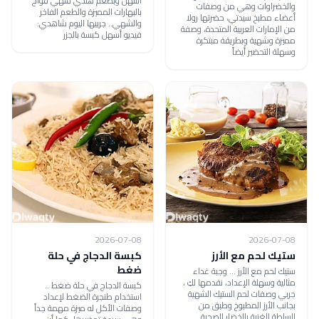
أسهل وبطعم هندي شهي فواح
والخضراوات وهي من وصفات
بالبهارات المميزة والطعم الفاخر
أعضاء مطبخ سيدتي، حضرتها رولا
والشهي.. جربيها اليوم شاهدي:
من الإمارات العربية المتحدة، وصفة
فيديو أسهل كبسة بالجزر
مميزة وشهية وبطريقة مبتكرة
وسهلة التحضير أيضاً
2026-07-08
2026-07-08
ستيك لحم مع الأرز
كبسة الدجاج في حلة
ضغط
ستيك لحم مع الأرز ... وجبة غداء
مثالية وسهلة الإعداد، نقدمها لكِ ،
كبسة الدجاج في حلة ضغط ..
جربي وصفات لحم الستيك الشهية
استخدام طنجرة الضغط لإعداد
بجانب الأرز المطبوخ وطبق من
وصفات الأكل له ميزة مهمة جداً
السلطة الغنية بالخضار الصحية