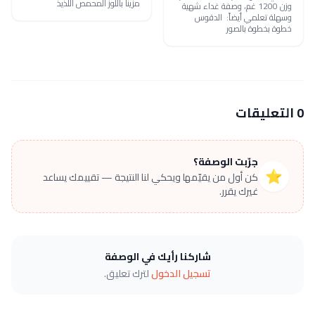
مزيناً باللوز المحمص اللذيذ
وزن 1200 غم، وصفة غداء شهية
وسهلة تعلمي أيضاً: الدقوس
خطوة بخطوة بالصور
0 التعليقات
جرّبت الوصفة؟
⭐
كن أول من يقيّمها ويحكي لنا النتيجة — تقييمك يساعد
غيرك يقرر.
شاركنا رأيك في الوصفة
تسجيل الدخول
لترك تعليق.