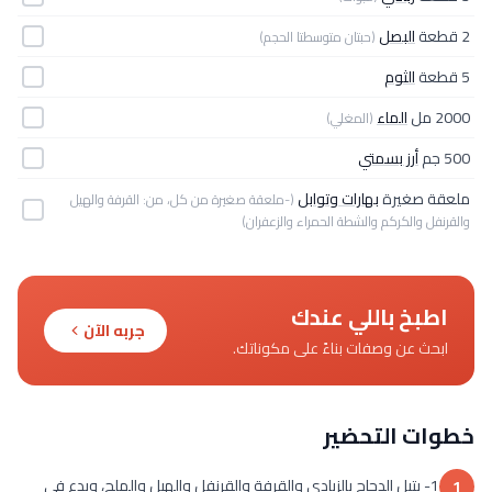
2 قطعة
البصل
(حبتان متوسطتا الحجم)
5 قطعة
الثوم
2000 مل
الماء
(المغلي)
500 جم
أرز بسمتي
ملعقة صغيرة
بهارات وتوابل
(-ملعقة صغيرة من كل، من: القرفة والهيل
والقرنفل والكركم والشطة الحمراء والزعفران)
اطبخ باللي عندك
جربه الآن
ابحث عن وصفات بناءً على مكوناتك.
خطوات التحضير
1- يتبل الدجاج بالزبادي والقرفة والقرنفل والهيل والملح، ويدع في
1