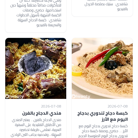
وهي سرعة تحضيرها، كما أن
شاهدي: ستيك بصلصة الخردل
للمأكولات مذاقاً مختلفاً وشهياً حين
بالفيديو
استخدامها، حضري وصفات
الكبسة الشهية بأسهل الخطوات
شاهدي: كبسة الدجاج السهلة
والسريعة بالفيديو
2026-07-08
2026-07-08
كبسة دجاج تندوري بدجاج
مندي الدجاج بالفرن
اليوم مع الأرز
مندي الدجاج بالفرن .. يعتبر المندي
من الأطباق التقليدية على السفرة
كبسة دجاج تندوري بدجاج اليوم مع
العربية، تعلمي طريقة تحضيره
الأرز ... حضري وصفة كبسة دجاج
السهلة ، وقدميه بجانب اللبن الزبادي
تندروي بدجاج اليوم المتوسط الحجم