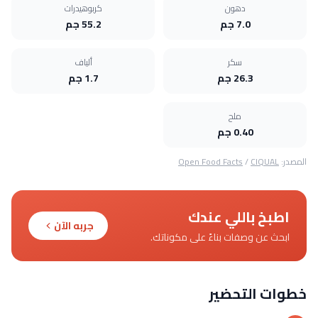
دهون
كربوهيدرات
7.0 جم
55.2 جم
سكر
ألياف
26.3 جم
1.7 جم
ملح
0.40 جم
المصدر:
CIQUAL
/
Open Food Facts
اطبخ باللي عندك
جربه الآن
ابحث عن وصفات بناءً على مكوناتك.
خطوات التحضير