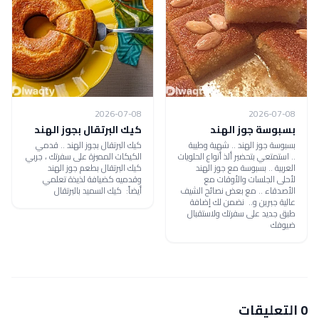
2026-07-08
2026-07-08
بسبوسة جوز الهند
كيك البرتقال بجوز الهند
بسبوسة جوز الهند .. شهية وطيبة
كيك البرتقال بجوز الهند .. قدمي
.. استمتعي بتحضير ألذ أنواع الحلويات
الكيكات المميزة على سفرتك ، جربي
العربية .. بسبوسة مع جوز الهند
كيك البرتقال بطعم جوز الهند
لأحلى الجلسات والأوقات مع
وقدميه كضيافة لذيذة تعلمي
الأصدقاء .. مع بعض نصائح الشيف
أيضاً: كيك السميد بالبرتقال
عالية جبرين و.. نضمن لك إضافة
طبق جديد على سفرتك ولاستقبال
ضيوفك
0 التعليقات