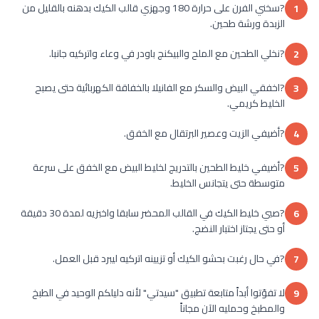
?سخني الفرن على حرارة 180 وجهزي قالب الكيك بدهنه بالقليل من
1
الزبدة ورشة طحين.
?نخلي الطحين مع الملح والبيكنج باودر في وعاء واتركيه جانبا.
2
?اخفقي البيض والسكر مع الفانيلا بالخفاقة الكهربائية حتى يصبح
3
الخليط كريمي.
?أضيفي الزيت وعصير البرتقال مع الخفق.
4
?أضيفي خليط الطحين بالتدريج لخليط البيض مع الخفق على سرعة
5
متوسطة حتى يتجانس الخليط.
?صبي خليط الكيك في القالب المحضر سابقا واخبزيه لمدة 30 دقيقة
6
أو حتى يجتاز اختبار النضج.
?في حال رغبت بحشو الكيك أو تزيينه اتركيه ليبرد قبل العمل.
7
لا تفوّتوا أبداً متابعة تطبيق "سيدتي" لأنه دليلكم الوحيد في الطبخ
9
والمطبخ وحمليه الآن مجاناً