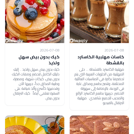
2026-07-08
2026-07-08
كاسات مهلبية الكاسترد
كيك بدون بيض سهل
بالقشطة
ولذيذ
مهلبية الكاسترد بالقشطة ... حلى
كيك بدون بيض سهل ولذيذ .. إليكِ
المهلبية من الحلويات العربية التي يتم
دليلكِ الكامل لتحضير وصفات الكيك
تحضيرها بكثرة في المناسبات العائلية
بدون بيض، كيكات شهية، ومميزة،
المختلفة، وتتميز بطعم ومذاق غاية
وطيبة المذاق جداً، جربيها الآن
في الروعة، بالإضافة إلى سهولة
وقدميها كأسرع وألذ ضيافة على
التحضير، جربيها بطعم الكاسترد الرائع
السفرة تعلمي أيضاً: كيك البرتقال
والمحبب للجميع شاهدي: مهلبية
بدون بيض
البرتقال بالفيديو