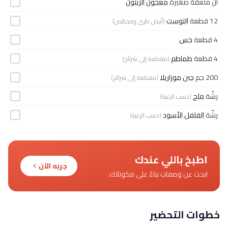
ان ملعقة صغيرة
معجون الزيتون
12 قطعة
التوست
(أبيض طري ومحمّص)
4 قطعة
خس
4 قطعة
طماطم
(مقطعة إلى شرائح)
200 جم
جبن موزاريلا
(مقطعة إلى شرائح)
رشّة
ملح
(حسب الرغبة)
رشّة
الفلفل الأسود
(حسب الرغبة)
اطبخ باللي عندك
جربه الآن
ابحث عن وصفات بناءً على مكوناتك.
خطوات التحضير