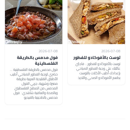
2026-07-08
2026-07-08
توست بالأفوكادو للفطور
فول مدمس بالطريقة
الفلسطينية
توست بالأفوكادو للفطور .. فاجئي
عائلتك على وجبة الفطور الصباحي
فول مدمس بالطريقة الفلسطينية ...
بإعدادك أطيب الأكلات بالتوست
حضري لوجبة الفطور الصباحي أطيب
بطعم الأفوكادو الصحي واللذيذ
الأطباق التقليدية العربية بطريقة
مميزة وشهية، جربي الفول
المدمس من المطبخ الفلسطيني
وبالصحة والعافية شاهدي: فول
مدمس بالطحينية بالفيديو