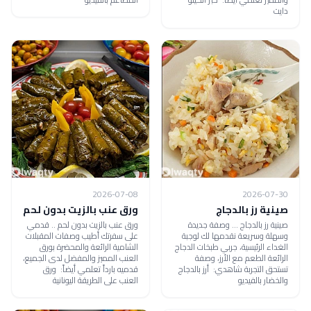
دايت
2026-07-08
2026-07-30
صينية رز بالدجاج
ورق عنب بالزيت بدون لحم
صينية رز بالدجاج ... وصفة جديدة
ورق عنب بالزيت بدون لحم .. قدمي
وسهلة وسريعة نقدمها لك لوجبة
على سفرتك أطيب وصفات المقبلات
الغداء الرئيسية، جربي طبخات الدجاج
الشامية الرائعة والمحضرة بورق
الرائعة الطعم مع الأرز، وصفة
العنب المميز والمفضل لدى الجميع،
تستحق التجربة شاهدي: أرز بالدجاج
قدميه بارداً تعلمي أيضاً: ورق
والخضار بالفيديو
العنب على الطريقة اليونانية