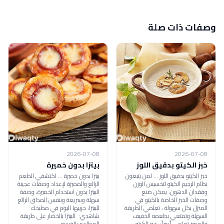
وصفات ذات صلة
2026-07-08
2026-07-08
خبز الكيتو بدقيق اللوز
بيتزا بدون خميرة
خبز الكيتو بدقيق اللوز ... لمن يتبعون
بيتزا بدون خميرة ... اكتشفي الطعم
نظام الرجيم الكيتو لتخسيس الوزن
الرائع والمميزة لإعداد وصفات عجينة
وفقدان الدهون، يمكن صنع
البيتزا بدون استخدام الخميرة، وصفة
وصفات الخبز الخاصة بالكيتو في
سهلة وسريعة وبنفس المذاق الرائع
المنزل بكل سهولة ، تعلمي الطريقة
للبيتزا، جربيها اليوم في مطبخك
السهلة وتمتعي بطعمه الخفيف
شاهدي: البيتزا بالخضار على طريقة
والمميز تعلمي أيضاً: خبز الكيتو
المطاعم بالفيديو