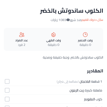
الكلوب ساندوتش بالخضر
منذ شهر
1083 زيارات
سجّل دخولك للتقييم
وقت التحضير
وقت الطهي
عدد الافراد
0 دقيقة
0 دقيقة
2 فرد
الكلوب ساندوتش بالخضر، وجبة خفيفة وصحية
المقادير
1 قطعة
الباذنجان
(مقطّعة إلى شرائح)
ملعقة كبيرة
زيت الزيتون
كوب
المايونيز