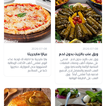
2026-07-08
2026-07-08
ورق عنب بالزيت بدون لحم
بيتزا مارجريتا
ورق عنب بالزيت بدون لحم .. قدمي
بيتزا مارجريتا ما اخترناه لك لوجبة غداء
على سفرتك أطيب وصفات المقبلات
اليوم، تعلمي أطيب الأكلات الإيطالية
الشامية الرائعة والمحضرة بورق
المشهورة بجبن الموزاريلا، حضريها
العنب المميز والمفضل لدى الجميع،
كما في المطاعم
قدميه بارداً تعلمي أيضاً: ورق
العنب على الطريقة اليونانية