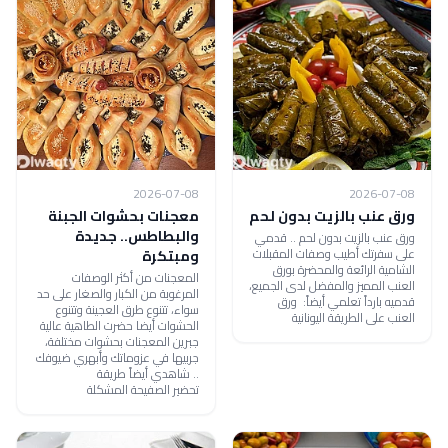
2026-07-08
2026-07-08
ورق عنب بالزيت بدون لحم
معجنات بحشوات الجبنة
والبطاطس.. جديدة
ورق عنب بالزيت بدون لحم .. قدمي
على سفرتك أطيب وصفات المقبلات
ومبتكرة
الشامية الرائعة والمحضرة بورق
المعجنات من أكثر الوصفات
العنب المميز والمفضل لدى الجميع،
المرغوبة من الكبار والصغار على حد
قدميه بارداً تعلمي أيضاً: ورق
سواء، تتنوع طرق العجينة وتتنوع
العنب على الطريقة اليونانية
الحشوات أيضا حضرت الطاهية عالية
جبرين المعجنات بحشوات مختلفة،
جربيها في عزوماتك وأبهري ضيوفك
.. شاهدي أيضاً طريقة
تحضير الصفيحة المشكلة