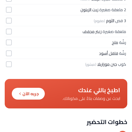
2 ملعقة صغيرة
زيت الزيتون
3 فص
الثوم
(مفروم)
ملعقة صغيرة
زعتر مجفف
رشّة
ملح
رشّة
فلفل أسود
كوب
جبن موزاريلا
(مبشور)
اطبخ باللي عندك
جربه الآن
ابحث عن وصفات بناءً على مكوناتك.
خطوات التحضير