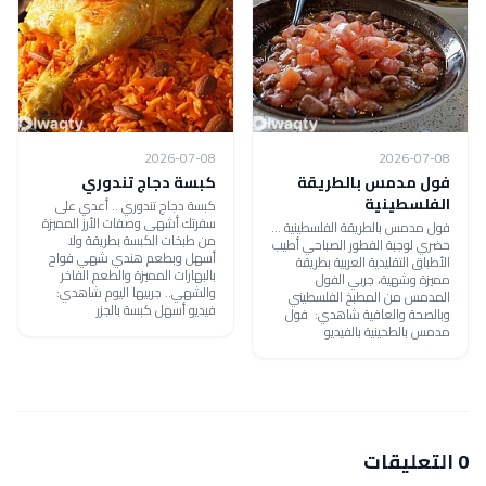
2026-07-08
2026-07-08
فول مدمس بالطريقة
كبسة دجاج تندوري
الفلسطينية
كبسة دجاج تندوري .. أعدي على
سفرتك أشهى وصفات الأرز المميزة
فول مدمس بالطريقة الفلسطينية ...
من طبخات الكبسة بطريقة ولا
حضري لوجبة الفطور الصباحي أطيب
أسهل وبطعم هندي شهي فواح
الأطباق التقليدية العربية بطريقة
بالبهارات المميزة والطعم الفاخر
مميزة وشهية، جربي الفول
والشهي.. جربيها اليوم شاهدي:
المدمس من المطبخ الفلسطيني
فيديو أسهل كبسة بالجزر
وبالصحة والعافية شاهدي: فول
مدمس بالطحينية بالفيديو
0 التعليقات