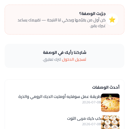
جرّبت الوصفة؟
⭐
كن أول من يقيّمها ويحكي لنا النتيجة — تقييمك يساعد
غيرك يقرر.
شاركنا رأيك في الوصفة
تسجيل الدخول
لترك تعليق.
أحدث الوصفات
طريقة عمل سوفليه أومليت الديك الرومي والذرة
2026-07-08
كب كيك مربى التوت
2026-07-08