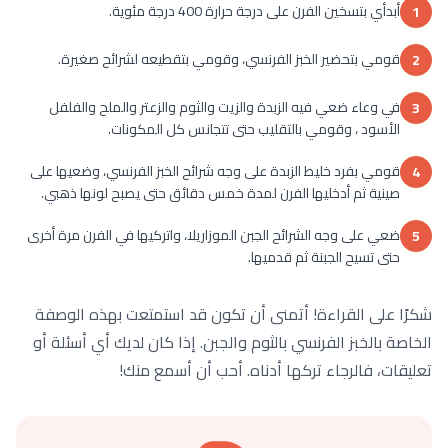
أبدأي بتسخين الفرن على درجة حرارة 400 درجة مئوية.
1
قومي بتحضير الخبز الفرنسي، وقومي بتقطيعه لشرائح صغيرة.
2
في وعاء ضعي فيه الزبدة والزيت والثوم والزعتر والملح والفلفل
3
الأسود ، وقومي بالتقليب حتى تتجانس كل المكونات.
قومي بفرد خليط الزبدة على وجه شرائح الخبز الفرنسي، وضعيها على
4
صينية ثم أدخليها الفرن لمدة خمس دقائق حتى يصبح لونها ذهبي.
ضعي على وجه الشرائح الجبن الموزاريلا، واتركيها في الفرن مرة أخرى
5
حتى تسيح الجبنة ثم قدميها.
شكرًا على القراءة! أتمنى أن تكون قد استمتعت بهذه الوصفة
الخاصة بالخبز الفرنسي بالثوم والجبن. إذا كان لديك أي أسئلة أو
تعليقات، فالرجاء تركها أدناه. أحب أن أسمع منك!