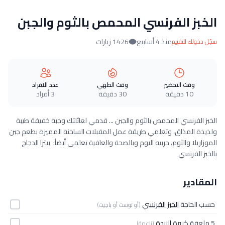
الخبز الفرنسي المحمص بالثوم والجبن
منذ 4 أسابيع
1426 زيارات
سجّل دخولك للتقييم
وقت التحضير
وقت الطهي
عدد الافراد
10 دقيقة
30 دقيقة
3 أفراد
الخبز الفرنسي المحمص بالثوم والجبن ... قدمي لعائلتك وجبة خفيفة طيبة
ولذيذة المذاق، وتعلمي طريقة عمل المقبلات الساخنة المميزة بطعم جبن
الموزاريلا والثوم، جربيه اليوم وبالصحة والعافية تعلمي أيضاً: بيتزا الدجاج
بالخبز الفرنسي
المقادير
حسب الحاجة
الخبز الفرنسي
(أو توست أو باجيت)
5 ملعقة كبيرة
الزبدة
(ناعمة)