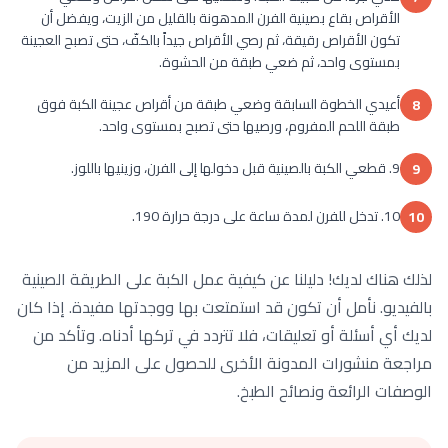
الأقراص بقاع بصينية الفرن المدهونة بالقليل من الزيت، ويفضل أن
تكون الأقراص رقيقة، ثم رصي الأقراص جيداً بالكفّ، حتى تصبح العجينة
بمستوى واحد، ثم ضعي طبقة من الحشوة.
أعيدي الخطوة السابقة وضعي طبقة من أقراص عجينة الكبة فوق
8
طبقة اللحم المفروم، ورصيها حتى تصبح بمستوى واحد.
9. قطعي الكبة بالصينية قبل دخولها إلى الفرن، وزينيها باللوز.
9
10. تدخل للفرن لمدة ساعة على درجة حرارة 190.
10
لذلك هناك لديك! دليلنا عن كيفية عمل الكبة على الطريقة الصينية
بالفيديو. نأمل أن تكون قد استمتعت بها ووجدتها مفيدة. إذا كان
لديك أي أسئلة أو تعليقات، فلا تتردد في تركها أدناه. وتأكد من
مراجعة منشورات المدونة الأخرى للحصول على المزيد من
الوصفات الرائعة ونصائح الطبخ.