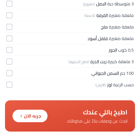
3 متوسطة حبة
البصل
(مفروم)
ملعقة صغيرة
القرفة
(ناعمة)
ملعقة صغيرة
ملح
ملعقة صغيرة
فلفل أسود
0.5 كوب
الجوز
3 ملعقة كبيرة
زيت الذرة
(لطبخ الحشوة)
100 جم
السمن الحيواني
حسب الرغبة
لوز
(للتزيين)
اطبخ باللي عندك
جربه الآن
ابحث عن وصفات بناءً على مكوناتك.