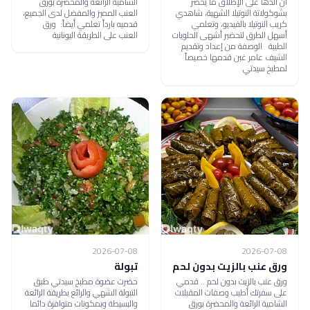
أن ألذها على الإطلاق ما يحضر
الشامية الرائعة والمحضرة بورق
بشوكولاتة النوتيلا الشهية، شاهدي
العنب المميز والمفضل لدى الجميع،
كريب النوتيلا بالفيديو، وتعلمي
قدميه بارداً تعلمي أيضاً: ورق
أسهل الطرق لتحضير أشهى الحلويات
العنب على الطريقة اليونانية
الطيبة الوصفة من إعداد وتقديم
الشيف عامر غبن قدمها خصيصاً
لمطبخ سيدتي
2026-07-08
2026-07-08
ورق عنب بالزيت بدون لحم
تبولة
ورق عنب بالزيت بدون لحم .. قدمي
حضرت عضوة مطبخ سيدتي طبق
على سفرتك أطيب وصفات المقبلات
التبولة الشهي والرائع بطريقة الرائعة
الشامية الرائعة والمحضرة بورق
والبسيطة وبمكونات متوافرة دائما