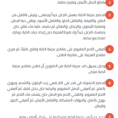
يقطع البصل الأبيض ويفرم نصفه.
2
لتحضير عجينة الكبة: يغسل البرغل جيداً ويصفى، ويرش بالقليل من
3
الملح، والقرفة، والفلفل الحلو، والفلفل الأسود، وباقي حبة البصل،
وقشرة الليمون، والريحان، والنعناع، ثم نضيف عليه ماء مثلج، حتى
يتماسك البرغل جيداً ولا تفرط العجينة حين إعداد حبات الكبة، ويترك
لمدة ربع ساعة.
أضيفي اللحم المفروم على مقادير عجينة الكبة وقلبي قليلاً، ثم مرري
4
مقادير العجينة على ماكينة الطحن.
وحتى يسهل لف عجينة الكبة من الضروري أن تطحن مقادير عجينة
5
الكبة مرتين.
لتحضير الحشوة: في قدر على النار ضعي زيت الزيتون، والشحم، وبهري
6
بالملح. ثم أضيفي البصل المفروم، واتركيه حتى يذبل قليلا، ثم أضيفي
اللحم المفروم، واطبخي اللحم مع البصل حتى ينشف ماء اللحم، ثم
بهري بالملح، والبهارات المشكلة، والفلفل الأبيض، ثم أضيفي الجوز،
والرمان.
خذي جزءاً من عجينة الكبة، وشكليها على شكل أقراص وضعي
7