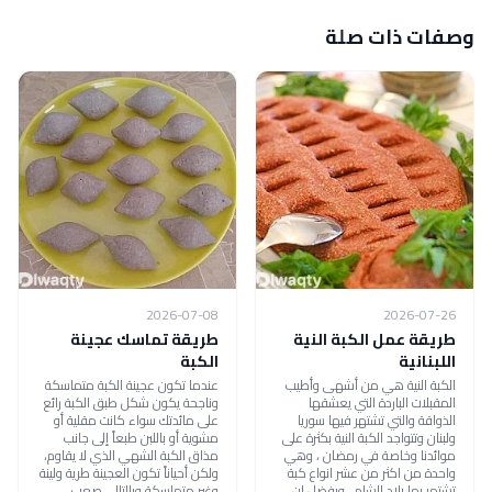
وصفات ذات صلة
2026-07-08
2026-07-26
طريقة عمل الكبة النية
طريقة تماسك عجينة
اللبنانية
الكبة
الكبة النية هي من أشهى وأطيب
عندما تكون عجينة الكبة متماسكة
المقبلات الباردة التي يعشقها
وناجحة يكون شكل طبق الكبة رائع
الذواقة والتي تشتهر فيها سوريا
على مائدتك سواء كانت مقلية أو
ولبنان وتتواجد الكبة النية بكثرة على
مشوية أو باللبن طبعاً إلى جانب
موائدنا وخاصة في رمضان ، وهي
مذاق الكبة الشهي الذي لا يقاوم،
واحدة من اكثر من عشر انواع كبة
ولكن أحياناً تكون العجينة طرية ولينة
تشتهر بها بلاد الشام ، ويفضل ان
وغير متماسكة وبالتالي صعب