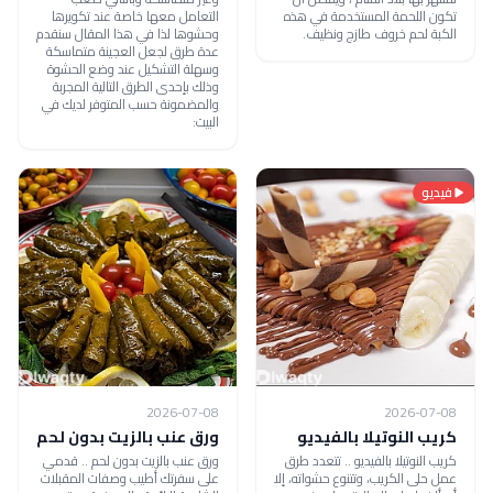
تكون اللحمة المستخدمة في هذه
التعامل معها خاصة عند تكويرها
الكبة لحم خروف طازج ونظيف.
وحشوها لذا في هذا المقال سنقدم
عدة طرق لجعل العجينة متماسكة
وسهلة التشكيل عند وضع الحشوة
وذلك بإحدى الطرق التالية المجربة
والمضمونة حسب المتوفر لديك في
البيت:
فيديو
2026-07-08
2026-07-08
كريب النوتيلا بالفيديو
ورق عنب بالزيت بدون لحم
كريب النوتيلا بالفيديو .. تتعدد طرق
ورق عنب بالزيت بدون لحم .. قدمي
عمل حلى الكريب، وتتنوع حشواته، إلا
على سفرتك أطيب وصفات المقبلات