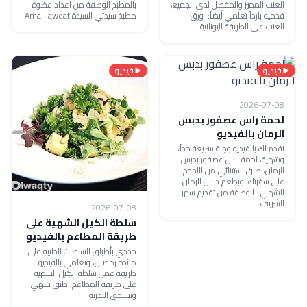
العنب المميز والمفضل لدى الجميع،
بالمطبخ الوصفة من اعداد عضوة
قدميه بارداً تعلمي أيضاً: ورق
مطبخ سيدتي السيدة Amal Jawdat
العنب على الطريقة اليونانية
فيديو
فيديو
2026-07-08
لحمة راس عصفور بدبس
الرمان بالفيديو
نقدم لك بالفيديو وجبة سريعة جداً،
وشهية، لحمة راس عصفور بدبس
الرمان، طبق استثنائي من اللحوم
على سفرتك، وبطعم دبس الرمان
الشهي الوصفة من تقديم سهر
الشريف
2026-07-08
سلطة الكيل الشهية على
طريقة المطاعم بالفيديو
جددي بأطباق السلطات الطيبة على
مائدة رمضان، وتعلمي بالفيديو
طريقة عمل سلطة الكيل الشهية
على طريقة المطاعم، طبق شهي
ويستحق التجربة