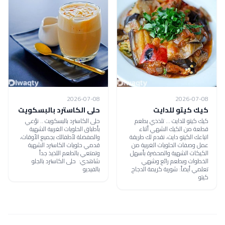
2026-07-08
2026-07-08
كيك كيتو للدايت
حلى الكاسترد بالبسكويت
كيك كيتو للدايت ... تلذذي بطعم
حلى الكاسترد بالبسكويت .. نوّعي
قطعة من الكيك الشهي أثناء
بأطباق الحلويات الغربية الشهية
اتباعك الكيتو دايت، نقدم لك طريقة
والمفضلة لأطفالك بجميع الأوقات،
عمل وصفات الحلويات الغربية من
قدمي حلويات الكاسترد الشهية
الكيكات الشهية والمحضرة بأسهل
وتمتعي بالطعم اللذيذ جداً
الخطوات وبطعم رائع وشهي
شاهدي: حلى الكاسترد بالجلو
تعلمي أيضاً: شوربة كريمة الدجاج
بالفيديو
كيتو