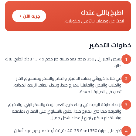
اطبخ باللي عندك
جربه الآن
ابحث عن وصفات بناءً على مكوناتك.
خطوات التحضير
يسخن الفرن إلى 350 درجة. تعد صينية خبز حجم 9 × 13 برذاذ الطبخ. تترك
1
جانبا.
في خلاط كهربائي يضاف الدقيق والملح والسكر ومسحوق الخبز
2
والحليب والبيض والفانيليا لتمتزج جيدا، وببطء تضاف الزبدة المذابة.
تصب في الصينية المعدة.
لإعداد طبقة الوجه: في وعاء كبير، تنعم الزبدة والسكر البني، والدقيق
3
والقرفة معا حتى تمتزج جيدا. تطبق بالتساوي على العجين بملعقة
وباستخدام سكين توزع لإعطاء شكل جميل.
تخبز على حرارة 350 لمدة 35-40 دقيقة أو عندما يخرج عود أسنان
4