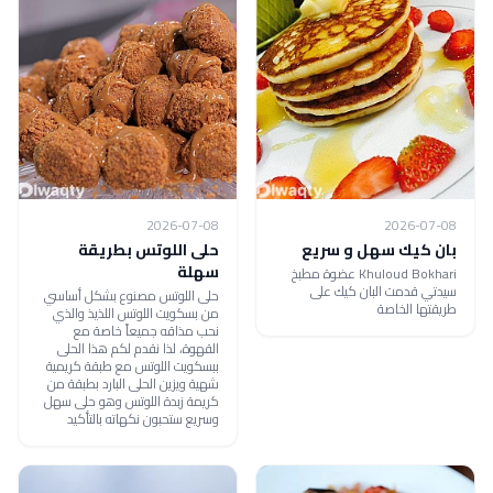
2026-07-08
2026-07-08
بان كيك سهل و سريع
حلى اللوتس بطريقة
سهلة
Khuloud Bokhari عضوة مطبخ
سيدتي قدمت البان كيك على
حلى اللوتس مصنوع بشكل أساسي
طريقتها الخاصة
من بسكويت اللوتس اللذيذ والذي
نحب مذاقه جميعاً خاصة مع
القهوة، لذا نقدم لكم هذا الحلى
ببسكويت اللوتس مع طبقة كريمية
شهية ويزين الحلى البارد بطبقة من
كريمة زبدة اللوتس وهو حلى سهل
وسريع ستحبون نكهاته بالتأكيد