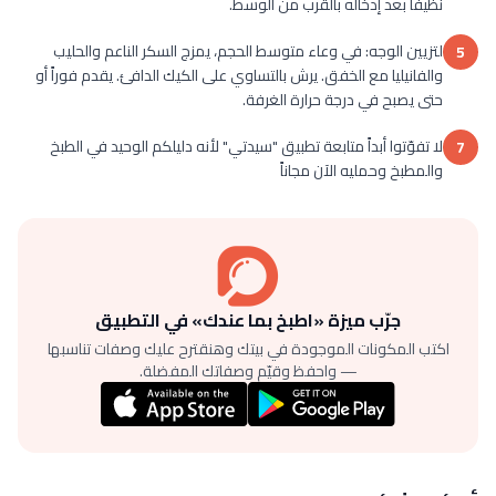
نظيفا بعد إدخاله بالقرب من الوسط.
لتزيين الوجه: في وعاء متوسط ​​الحجم، يمزج السكر الناعم والحليب
5
والفانيليا مع الخفق. يرش بالتساوي على الكيك الدافئ. يقدم فوراً أو
حتى يصبح في درجة حرارة الغرفة.
لا تفوّتوا أبداً متابعة تطبيق "سيدتي" لأنه دليلكم الوحيد في الطبخ
7
والمطبخ وحمليه الآن مجاناً
جرّب ميزة «اطبخ بما عندك» في التطبيق
اكتب المكونات الموجودة في بيتك وهنقترح عليك وصفات تناسبها
— واحفظ وقيّم وصفاتك المفضلة.