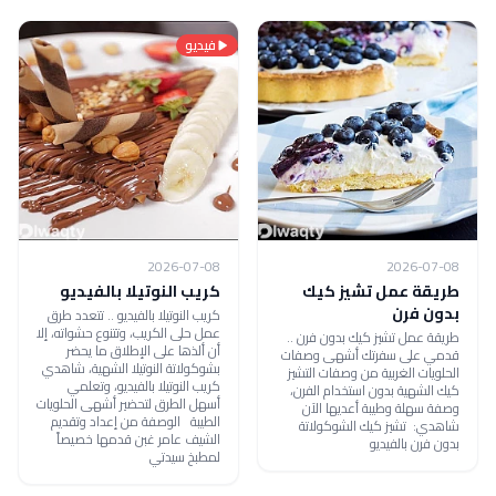
فيديو
2026-07-08
2026-07-08
طريقة عمل تشيز كيك
كريب النوتيلا بالفيديو
بدون فرن
كريب النوتيلا بالفيديو .. تتعدد طرق
عمل حلى الكريب، وتتنوع حشواته، إلا
طريقة عمل تشيز كيك بدون فرن ..
أن ألذها على الإطلاق ما يحضر
قدمي على سفرتك أشهى وصفات
بشوكولاتة النوتيلا الشهية، شاهدي
الحلويات الغربية من وصفات التشيز
كريب النوتيلا بالفيديو، وتعلمي
كيك الشهية بدون استخدام الفرن،
أسهل الطرق لتحضير أشهى الحلويات
وصفة سهلة وطيبة أعديها الآن
الطيبة الوصفة من إعداد وتقديم
شاهدي: تشيز كيك الشوكولاتة
الشيف عامر غبن قدمها خصيصاً
بدون فرن بالفيديو
لمطبخ سيدتي