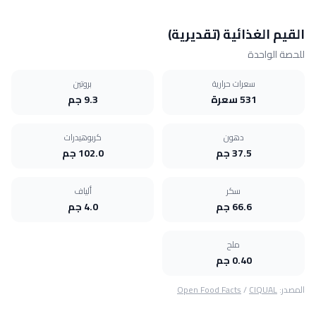
القيم الغذائية (تقديرية)
للحصة الواحدة
سعرات حرارية
بروتين
531 سعرة
9.3 جم
دهون
كربوهيدرات
37.5 جم
102.0 جم
سكر
ألياف
66.6 جم
4.0 جم
ملح
0.40 جم
المصدر:
CIQUAL
/
Open Food Facts