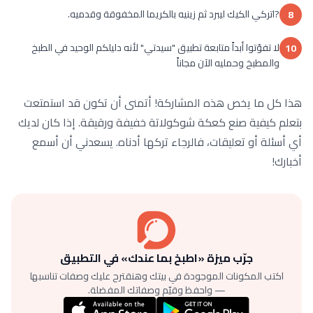
?اتركي الكيك ليبرد ثم زينيه بالكريما المخفوقة وقدميه.
8
لا تفوّتوا أبداً متابعة تطبيق "سيدتي" لأنه دليلكم الوحيد في الطبخ
10
والمطبخ وحمليه الآن مجاناً
هذا كل ما يخص هذه المشاركة! أتمنى أن تكون قد استمتعت
بتعلم كيفية صنع كعكة شوكولاتة خفيفة ورقيقة. إذا كان لديك
أي أسئلة أو تعليقات، فالرجاء تركها أدناه. يسعدني أن أسمع
أخبارك!
جرّب ميزة «اطبخ بما عندك» في التطبيق
اكتب المكونات الموجودة في بيتك وهنقترح عليك وصفات تناسبها
— واحفظ وقيّم وصفاتك المفضلة.