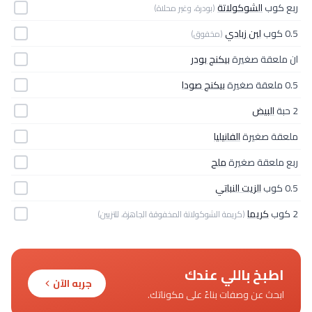
ربع كوب
الشوكولاتة
(بودرة، وغير محلاة)
0.5 كوب
لبن زبادي
(مخفوق)
ان ملعقة صغيرة
بيكنج بودر
0.5 ملعقة صغيرة
بيكنج صودا
2 حبة
البيض
ملعقة صغيرة
الفانيليا
ربع ملعقة صغيرة
ملح
0.5 كوب
الزيت النباتي
2 كوب
كريما
(كريمة الشوكولاتة المخفوقة الجاهزة، للتزيين)
اطبخ باللي عندك
جربه الآن
ابحث عن وصفات بناءً على مكوناتك.