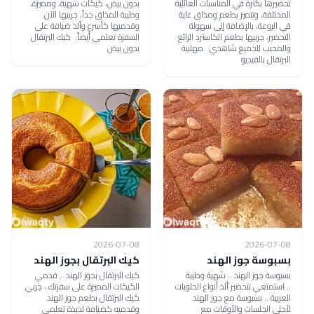
تحضيرها بكثرة في المناسبات العائلية
بدون بيض، كيكات شهية، ومميزة،
المختلفة، وتتميز بطعم ومذاق غاية
وطيبة المذاق جداً، جربيها الآن
في الروعة، بالإضافة إلى سهولة
وقدميها كأسرع وألذ ضيافة على
التحضير، جربيها بطعم الكاسترد الرائع
السفرة تعلمي أيضاً: كيك البرتقال
والمحبب للجميع شاهدي: مهلبية
بدون بيض
البرتقال بالفيديو
2026-07-08
2026-07-08
بسبوسة جوز الهند
كيك البرتقال بجوز الهند
بسبوسة جوز الهند .. شهية وطيبة
كيك البرتقال بجوز الهند .. قدمي
.. استمتعي بتحضير ألذ أنواع الحلويات
الكيكات المميزة على سفرتك ، جربي
العربية .. بسبوسة مع جوز الهند
كيك البرتقال بطعم جوز الهند
لأحلى الجلسات والأوقات مع
وقدميه كضيافة لذيذة تعلمي