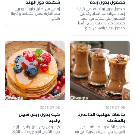
معمول بدون زبدة
شكلمة جوز الهند
معمول بدون زبدة .. تعلمي كيفية
إبدعي في أطباق حلوياتكِ وجربي
إعداد حلويات عيد الفطر، وقدمي
هذه الطرية لعمل الشكلمة وأخبرينا
المعمول على سفرتك في العيد
بالنتائج!
كضيافة مميزة وطيبة تعلمي أيضاً:
معمول العيد بالفستق الحلبي
2026-07-08
2026-07-08
كاسات مهلبية الكاسترد
كيك بدون بيض سهل
بالقشطة
ولذيذ
مهلبية الكاسترد بالقشطة ... حلى
كيك بدون بيض سهل ولذيذ .. إليكِ
المهلبية من الحلويات العربية التي يتم
دليلكِ الكامل لتحضير وصفات الكيك