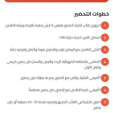
خطوات التحضير
?جهزي قالب الكيك المدور بقياس 9 انش بدهنه بالزبدة ورشة الطحين.
1
?سخني الفرن لدرجة حرارة 180.
2
?انخلي الطحين مع البيكنج باودر والبكينج صودا والملح واتركيه جانبا.
3
?اخفقي بالخفاقة الكهربائية الزيت والبيض والسكر حتى يصيح كريمي
4
وفاتح اللون.
?أضيفي الفانيلا واللبن مع الخفق بسرعة بطيئة حتى يتمازج.
5
?أضيفي خليط الطحين مع الخفق حتى يصبح متجانساً.
6
?صبي الخليط في القالب المجهز واخبزيه لمدة 35- 40 دقيقة أو حتى
7
ينضج.