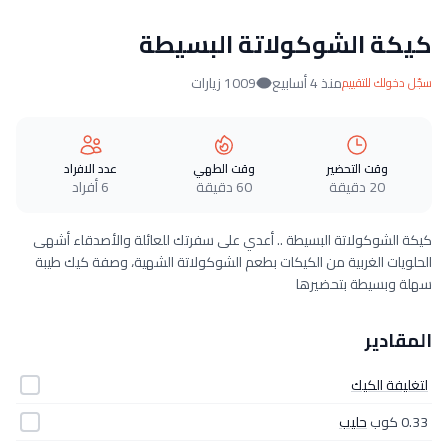
كيكة الشوكولاتة البسيطة
منذ 4 أسابيع
1009 زيارات
سجّل دخولك للتقييم
وقت التحضير
وقت الطهي
عدد الافراد
20 دقيقة
60 دقيقة
6 أفراد
كيكة الشوكولاتة البسيطة .. أعدي على سفرتك للعائلة والأصدقاء أشهى
الحلويات الغربية من الكيكات بطعم الشوكولاتة الشهية، وصفة كيك طيبة
سهلة وبسيطة بتحضيرها
المقادير
لتغليفة الكيك
0.33 كوب
حليب