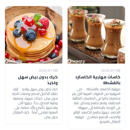
2026-07-08
2026-07-08
كاسات مهلبية الكاسترد
كيك بدون بيض سهل
بالقشطة
ولذيذ
مهلبية الكاسترد بالقشطة ... حلى
كيك بدون بيض سهل ولذيذ .. إليكِ
المهلبية من الحلويات العربية التي يتم
دليلكِ الكامل لتحضير وصفات الكيك
تحضيرها بكثرة في المناسبات العائلية
بدون بيض، كيكات شهية، ومميزة،
المختلفة، وتتميز بطعم ومذاق غاية
وطيبة المذاق جداً، جربيها الآن
في الروعة، بالإضافة إلى سهولة
وقدميها كأسرع وألذ ضيافة على
التحضير، جربيها بطعم الكاسترد الرائع
السفرة تعلمي أيضاً: كيك البرتقال
والمحبب للجميع شاهدي: مهلبية
بدون بيض
البرتقال بالفيديو