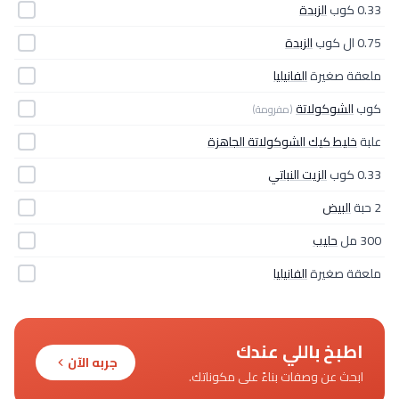
0.33 كوب
الزبدة
0.75 ال كوب
الزبدة
ملعقة صغيرة
الفانيليا
كوب
الشوكولاتة
(مفرومة)
علبة
خليط كيك الشوكولاتة الجاهزة
0.33 كوب
الزيت النباتي
2 حبة
البيض
300 مل
حليب
ملعقة صغيرة
الفانيليا
اطبخ باللي عندك
جربه الآن
ابحث عن وصفات بناءً على مكوناتك.