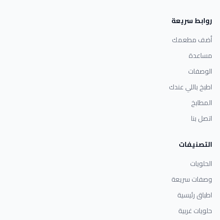
روابط سريعة
أضف مطعمك
مساعدة
الوصفات
اطبخ باللي عندك
المطابخ
اتصل بنا
التصنيفات
الحلويات
وصفات سريعة
اطباق رئيسية
حلويات غربية