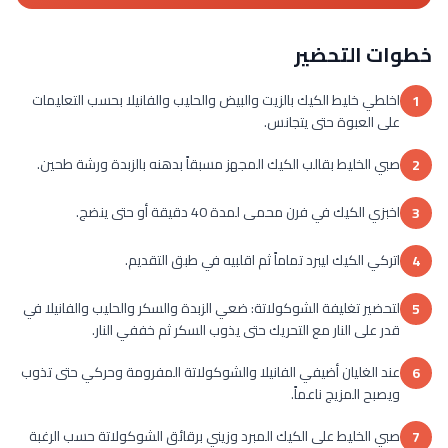
خطوات التحضير
اخلطي خليط الكيك بالزيت والبيض والحليب والفانيلا بحسب التعليمات
1
على العبوة حتى يتجانس.
صبي الخليط بقالب الكيك المجهز مسبقاً بدهنه بالزبدة ورشة طحين.
2
اخبزي الكيك في فرن محمى لمدة 40 دقيقة أو حتى ينضج.
3
اتركي الكيك ليبرد تماماً ثم اقلبيه في طبق التقديم.
4
لتحضير تغليفة الشوكولاتة: ضعي الزبدة والسكر والحليب والفانيلا في
5
قدر على النار مع التحريك حتى يذوب السكر ثم خففي النار.
عند الغليان أضيفي الفانيلا والشوكولاتة المفرومة وحركي حتى تذوب
6
ويصبح المزيج ناعماً.
صبي الخليط على الكيك المبرد وزيني برقائق الشوكولاتة حسب الرغبة
7