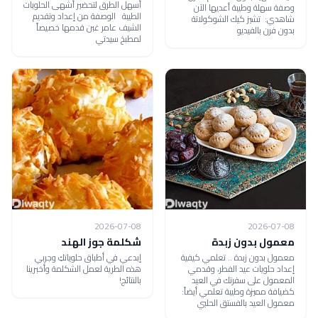
أسهل الطرق لتحضير أشهى الحلويات
وصفة سهلة وطيبة أعديها الآن
الطيبة الوصفة من إعداد وتقديم
شاهدي: تشيز كيك الشوكولاتة
الشيف عامر غبن قدمها خصيصاً
بدون فرن بالفيديو
لمطبخ سيدتي
2026-07-08
2026-07-08
معمول بدون زبدة
شكلمة جوز الهند
معمول بدون زبدة .. تعلمي كيفية
إبدعي في أطباق حلوياتكِ وجربي
إعداد حلويات عيد الفطر، وقدمي
هذه الطرية لعمل الشكلمة وأخبرينا
المعمول على سفرتك في العيد
بالنتائج!
كضيافة مميزة وطيبة تعلمي أيضاً:
معمول العيد بالفستق الحلبي