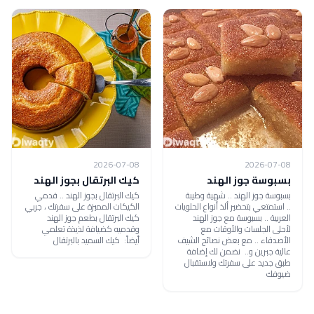
2026-07-08
2026-07-08
بسبوسة جوز الهند
كيك البرتقال بجوز الهند
بسبوسة جوز الهند .. شهية وطيبة
كيك البرتقال بجوز الهند .. قدمي
.. استمتعي بتحضير ألذ أنواع الحلويات
الكيكات المميزة على سفرتك ، جربي
العربية .. بسبوسة مع جوز الهند
كيك البرتقال بطعم جوز الهند
لأحلى الجلسات والأوقات مع
وقدميه كضيافة لذيذة تعلمي
الأصدقاء .. مع بعض نصائح الشيف
أيضاً: كيك السميد بالبرتقال
عالية جبرين و.. نضمن لك إضافة
طبق جديد على سفرتك ولاستقبال
ضيوفك