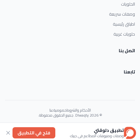
الحلويات
وصفات سريعة
اطباق رئيسية
حلويات غربية
اتصل بنا
تابعنا
الأحكام والشروط
خصوصية
عنا
© 2026 Dlwaqty. جميع الحقوق محفوظة.
Powered by
GAIT
تطبيق دلوقتي
فتح في التطبيق
وصفات ومنيوهات المطاعم في جيبك