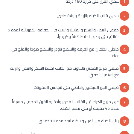
سخني الفرن على حرارة 180 درجة.
1
ادهني قالب الكيك بالزبدة ورشة طحين.
2
اخفقي البيض والسكر والفانيلا والزيت في الخفاقة الكهربائية لمدة 5
3
دقائق حتى يصبح الخليط هشاً وكريمياً.
اخلطي الطحين مع القرفة والبيكنج باودر والبيكنج صودا والملح في
4
وعاء.
أضيفي مزيج الطحين بالتناوب مع الحليب لخليط السكر والبيض والزيت
5
مع استمرار الخفق.
أضيفي الجزر المبشور واخلطي حتى تتجانس المكونات.
6
صبي مزيج الكيك في القالب المجهز وأدخليه الفرن المحمى مسبقاً
7
لمدة 45 دقيقة أو حتى ينضج الكيك.
ازيلي الكيك من الفرن واتركيه ليبرد مدة 10 دقائق.
8