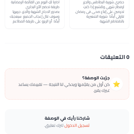
حضري شوربة البطاطس والجزر
اخترنا لكِ اليوم من القائمة الرمضانية
لإفطار شهي ومُشبع إذا كنتِ
طريقة تحضير الأرز البخاري
تحرصين علي إتباع صحي في رمضان.
بصدور الدجاج الشهية والجزر، جربيها
تناولي أيضًا: شوربة الشعيرية
وسوف تنال إعجاب الجميع. سيعجبك
بالطماطم الشهية
أيضًا: أرز الريزو على طريقة المطاعم
0 التعليقات
جرّبت الوصفة؟
⭐
كن أول من يقيّمها ويحكي لنا النتيجة — تقييمك يساعد
غيرك يقرر.
شاركنا رأيك في الوصفة
تسجيل الدخول
لترك تعليق.