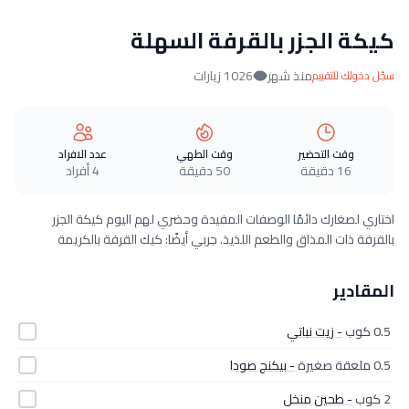
كيكة الجزر بالقرفة السهلة
منذ شهر
1026 زيارات
سجّل دخولك للتقييم
وقت التحضير
وقت الطهي
عدد الافراد
16 دقيقة
50 دقيقة
4 أفراد
اختاري لصغارك دائمًا الوصفات المفيدة وحضري لهم اليوم كيكة الجزر
بالقرفة ذات المذاق والطعم اللذيذ. جربي أيضًا: كيك القرفة بالكريمة
المقادير
0.5 كوب
- زيت نباتي
0.5 ملعقة صغيرة
- بيكنج صودا
2 كوب
- طحين منخل