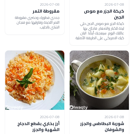
2026-07-08
2026-07-08
كيكة الجزر مع صوص
مقروطة التمر
الجبن
جددي فطورك وحضري مقروطة
التمر اللذيذة وتناوليها مع فنجان
كيكة الجزر مع صوص الجبن حلي
الشاي بالحليب.
ليذة للكبار والصغار، فاجئي بها
عائلتك اليوم. سيعجبك أيضًا: البان
كيك الامريكي على الطريقة الأصلية
2026-07-08
2026-07-08
شوربة البطاطس والجزر
أرز بخاري بقطع الدجاج
والشوفان
الشهية والجزر