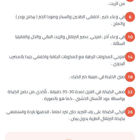
من الزيت .
في وعاء كبير ، اخفقي الطحين والسكر وصودا الخبز ( بيكنج بودر )
6
والملح .
في وعاء آخر ، امزجي عصير البرتقال والزيت النباتي والخل والفانيليا
10
السائلة .
امزجي المكونات الرطبة مع المكونات الجافة واخفقي جيدا بالمضرب
14
اليدوي .
صبي الخليط في صينية خبز الكيك .
18
ضعي الكيكة في الفرن لمدة 30-35 دقيقة ، تأكدي من نضج الكيكة
22
بواسطة عود الأسنان الخشبي ، كما هو بالصورة .
اتركي الكيكة على رف التبريد حتى تبرد تماما ، قدميها باردة واستمتعي
26
بكيكة البرتقال الطرية بدون بيض .