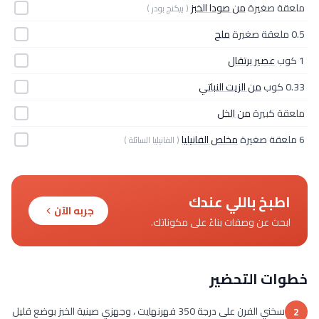
ملعقة صغيرة
من صودا الخبز
( بيكنج بودر )
0.5 ملعقة صغيرة
ملح
1 كوب
عصير برتقال
0.33 كوب
من الزيت النباتي
ملعقة كبيرة
من الخل
6 ملعقة صغيرة
مخلص الفانيليا
( الفانيليا السائلة )
اطبخ باللي عندك
جربه الآن
ابحث عن وصفات بناءً على مكوناتك.
خطوات التحضير
سخني الفرن على درجة 350 فهرنهايت ، وجهزي صينية الخبز بوضع قليل
2