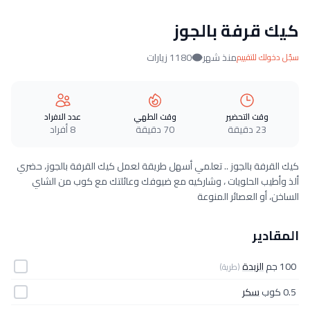
كيك قرفة بالجوز
منذ شهر
1180 زيارات
سجّل دخولك للتقييم
وقت التحضير
وقت الطهي
عدد الافراد
23 دقيقة
70 دقيقة
8 أفراد
كيك القرفة بالجوز .. تعلمي أسهل طريقة لعمل كيك القرفة بالجوز، حضري
ألذ وأطيب الحلويات ، وشاركيه مع ضيوفك وعائلتك مع كوب من الشاي
الساخن، أو العصائر المنوعة
المقادير
100 جم
الزبدة
(طرية)
0.5 كوب
سكر