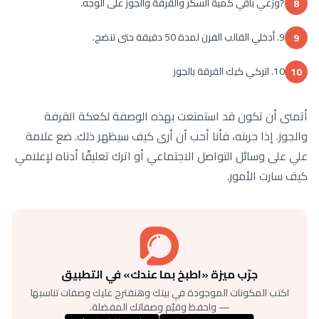
?وزعي باقي كمية السكر والقرفة والجوز على الوجه.
8
9. أدخلي القالب الفرن لمدة 50 دقيقة حتى تنضج.
9
10. اتركي كيك القرقة بالجوز
10
أتمنى أن تكون قد استمتعت بهذه الوصفة لكعكة القرفة
والجوز. إذا جربته، فأنا أحب أن أرى كيف سيظهر ذلك. ضع علامة
علي على وسائل التواصل الاجتماعي أو اترك تعليقًا أدناه لإعلامي
كيف سارت الأمور.
جرّب ميزة «اطبخ بما عندك» في التطبيق
اكتب المكونات الموجودة في بيتك وهنقترح عليك وصفات تناسبها
— واحفظ وقيّم وصفاتك المفضلة.