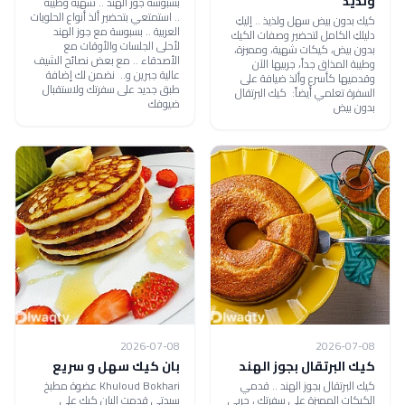
ولذيذ
بسبوسة جوز الهند .. شهية وطيبة
.. استمتعي بتحضير ألذ أنواع الحلويات
كيك بدون بيض سهل ولذيذ .. إليكِ
العربية .. بسبوسة مع جوز الهند
دليلكِ الكامل لتحضير وصفات الكيك
لأحلى الجلسات والأوقات مع
بدون بيض، كيكات شهية، ومميزة،
الأصدقاء .. مع بعض نصائح الشيف
وطيبة المذاق جداً، جربيها الآن
عالية جبرين و.. نضمن لك إضافة
وقدميها كأسرع وألذ ضيافة على
طبق جديد على سفرتك ولاستقبال
السفرة تعلمي أيضاً: كيك البرتقال
ضيوفك
بدون بيض
2026-07-08
2026-07-08
كيك البرتقال بجوز الهند
بان كيك سهل و سريع
كيك البرتقال بجوز الهند .. قدمي
Khuloud Bokhari عضوة مطبخ
الكيكات المميزة على سفرتك ، جربي
سيدتي قدمت البان كيك على