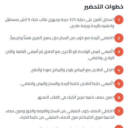
خطوات التحضير
?سخني الفرن على حرارة 325 درجة وجهزي قالب كيك 9 انش مستطيل
1
وادهنيه بالزبدة ورشة طحين.
?اخفقي الزبدة مع كوب من السكر حتى يصبح المزيج هشاً وكريمياً.
2
?أضيفي البيض الواحدة تلو الأخرى مع الخفق ثم أضيفي الفانيلا واللبن
3
الزبادي واخفقي.
?انخلي الطحين مع البيكنج باودر والبيكنج صودا والملح.
4
?أضيفي خليط الطحين لخليط الزبدة والسكر والبيض واخفقي.
5
?صبي نصف كمية مزيج الكيك في القالب المجهز.
6
?اخلطي النصف كوب المتبقي من السكر والقرفة والجوز وصبي نصف
7
الكمية فوق الخليط ثم صبي النصف المتبقي من خليط الكيك.