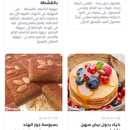
بالقشطة
معمول بدون زبدة .. تعلمي كيفية
إعداد حلويات عيد الفطر، وقدمي
مهلبية الكاسترد بالقشطة ... حلى
المعمول على سفرتك في العيد
المهلبية من الحلويات العربية التي يتم
كضيافة مميزة وطيبة تعلمي أيضاً:
تحضيرها بكثرة في المناسبات العائلية
معمول العيد بالفستق الحلبي
المختلفة، وتتميز بطعم ومذاق غاية
في الروعة، بالإضافة إلى سهولة
التحضير، جربيها بطعم الكاسترد الرائع
والمحبب للجميع شاهدي: مهلبية
البرتقال بالفيديو
2026-07-08
2026-07-08
كيك بدون بيض سهل
بسبوسة جوز الهند