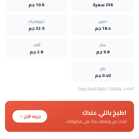
256 سعرة
10.6 جم
دهون
كربوهيدرات
18.4 جم
32.9 جم
سكر
ألياف
9.8 جم
2.8 جم
ملح
0.40 جم
المصدر:
CIQUAL
/
Open Food Facts
اطبخ باللي عندك
جربه الآن
ابحث عن وصفات بناءً على مكوناتك.