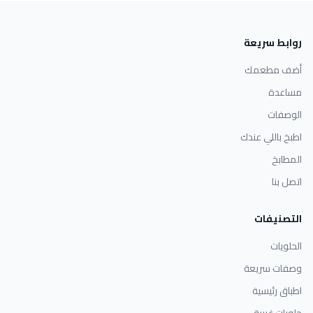
روابط سريعة
أضف مطعمك
مساعدة
الوصفات
اطبخ باللي عندك
المطابخ
اتصل بنا
التصنيفات
الحلويات
وصفات سريعة
اطباق رئيسية
حلويات غربية