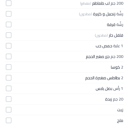
200 جم
لب طماطم
(مقطع)
رشّة
زنجبيل و كزبرة
(مطحون)
رشّة
قرفة
فلفل حار
(مطحون)
1 علبة
حمص حب
200 جم
جزر صغير الحجم
2
كوسا
2
بطاطس صغيرة الحجم
1 رأس
بصل يابس
20 جم
زبدة
زيت
ملح