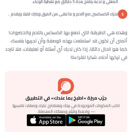
المغلي و ندعه يتفتح مدة 5 دقائق مع تغطية الوعاء.
نحرك الكسكسى مع اللحم و ما تبقى من المرق ويترك قليلا ويقدم .
5
وهذه هي الطريقة التي تصنع بها الكسكس باللحم والخضروات!
أتمنى أن تكون قد استمتعت بهذه الوصفة وأن تجربها بنفسك.
كما هو الحال دائمًا، إذا كان لديك أي أسئلة أو تعليقات، فلا تتردد
في تركها أدناه. شكرا للقراءة!
جرّب ميزة «اطبخ بما عندك» في التطبيق
اكتب المكونات الموجودة في بيتك وهنقترح عليك وصفات تناسبها
— واحفظ وقيّم وصفاتك المفضلة.