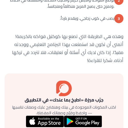
توضع الفواكه والآيس كريم والحليب المكثف والقشطة في الخلاط
2
،وتمزج حتى يصبح المزيج متكاثفاً ومتجانساً.
يصب في كوب زجاجي، ويقدم بارداً.
3
وهذه هي الطريقة التي تصنع بها كوكتيل فواكه بالكريمة!
أتمنى أن تكون قد استمتعت بهذا البرنامج التعليمي ووجدته
مفيدًا. إذا كان لديك أي أسئلة أو تعليقات، فلا تتردد في تركها
أدناه. شكرا للقراءة!
جرّب ميزة «اطبخ بما عندك» في التطبيق
اكتب المكونات الموجودة في بيتك وهنقترح عليك وصفات تناسبها
— واحفظ وقيّم وصفاتك المفضلة.