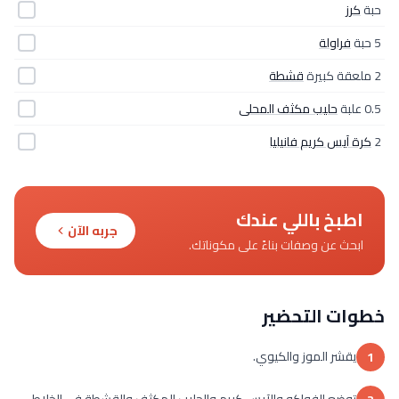
حبة
كرز
5 حبة
فراولة
2 ملعقة كبيرة
قشطة
0.5 علبة
حليب مكثف المحلى
2
كرة آيس كريم فانيليا
اطبخ باللي عندك
جربه الآن
ابحث عن وصفات بناءً على مكوناتك.
خطوات التحضير
يقشر الموز والكيوي.
1