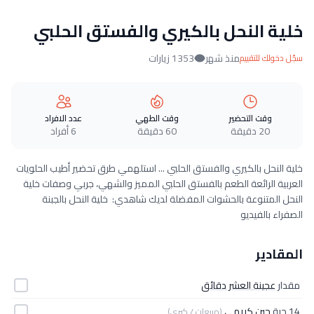
خلية النحل بالكيري والفستق الحلبي
منذ شهر
1353 زيارات
سجّل دخولك للتقييم
وقت التحضير
وقت الطهي
عدد الافراد
20 دقيقة
60 دقيقة
6 أفراد
خلية النحل بالكيري والفستق الحلبي ... استلهمي طرق تحضير أطيب الحلويات
العربية الرائعة الطعم بالفستق الحلبي المميز والشهي، جربي وصفات خلية
النحل المتنوعة بالحشوات المفضلة لديك شاهدي: خلية النحل بالجبنة
الصفراء بالفيديو
المقادير
مقدار
عجينة العشر دقائق
14 حبة
جبن كريمي
(مربعات / كيري)