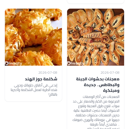
2026-07-08
2026-07-08
معجنات بحشوات الجبنة
شكلمة جوز الهند
والبطاطس.. جديدة
إبدعي في أطباق حلوياتكِ وجربي
هذه الطرية لعمل الشكلمة وأخبرينا
ومبتكرة
بالنتائج!
المعجنات من أكثر الوصفات
المرغوبة من الكبار والصغار على حد
سواء، تتنوع طرق العجينة وتتنوع
الحشوات أيضا حضرت الطاهية عالية
جبرين المعجنات بحشوات مختلفة،
جربيها في عزوماتك وأبهري ضيوفك
.. شاهدي أيضاً طريقة
تحضير الصفيحة المشكلة