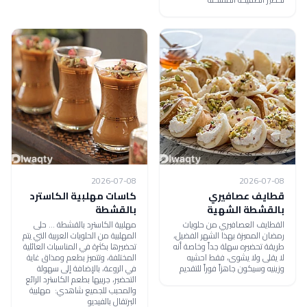
2026-07-08
2026-07-08
قطايف عصافيري
كاسات مهلبية الكاسترد
بالقشطة الشهية
بالقشطة
القطايف العصافيري من حلويات
مهلبية الكاسترد بالقشطة ... حلى
رمضان المميزة بهذا الشهر الفضيل،
المهلبية من الحلويات العربية التي يتم
طريقة تحضيره سهلة جداً وخاصة أنه
تحضيرها بكثرة في المناسبات العائلية
لا يقلى ولا يشوى، فقط احشيه
المختلفة، وتتميز بطعم ومذاق غاية
وزينيه وسيكون جاهزاً فوراً للتقديم
في الروعة، بالإضافة إلى سهولة
التحضير، جربيها بطعم الكاسترد الرائع
والمحبب للجميع شاهدي: مهلبية
البرتقال بالفيديو