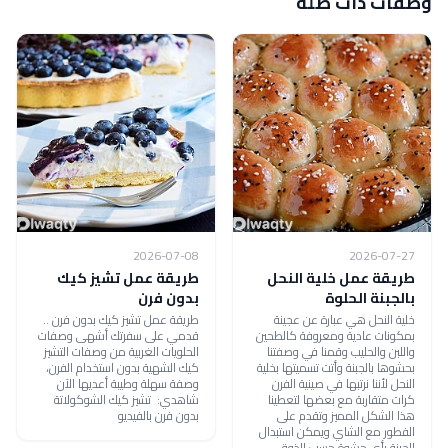
وصفات ذات صلة
2026-07-08
2026-07-27
طريقة عمل خلية النحل
طريقة عمل تشيز كيك
بالجبنة الحلوة
بدون فرن
خلية النحل هي عبارة عن عجينة
طريقة عمل تشيز كيك بدون فرن ..
بمكونات عادية ومعروفة كالطحين
قدمي على سفرتك أشهى وصفات
واللبن والحليب وقمنا في وصفتنا
الحلويات الغربية من وصفات التشيز
بحشوها بالجبنة وأتت تسميتها بخلية
كيك الشهية بدون استخدام الفرن،
النحل لأننا نرتبها في صينية الفرن
وصفة سهلة وطيبة أعديها الآن
كرات متقاربة مع بعضها لتعطينا
شاهدي: تشيز كيك الشوكولاتة
هذا الشكل المميز وتقدم على
بدون فرن بالفيديو
الفطور مع الشاي ويمكن استبدال
الجبنة بأي حشوة حسب الذوق .