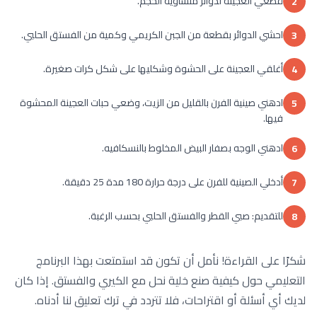
قطعي العجينة لدوائر متساوية الحجم.
2
احشي الدوائر بقطعة من الجبن الكريمي وكمية من الفستق الحلبي.
3
أغلقي العجينة على الحشوة وشكليها على شكل كرات صغيرة.
4
ادهني صينية الفرن بالقليل من الزيت، وضعي حبات العجينة المحشوة
5
فيها.
ادهني الوجه بصفار البيض المخلوط بالنسكافيه.
6
أدخلي الصينية للفرن على درجة حرارة 180 مدة 25 دقيقة.
7
للتقديم: صبي القطر والفستق الحلبي بحسب الرغبة.
8
شكرًا على القراءة! نأمل أن تكون قد استمتعت بهذا البرنامج
التعليمي حول كيفية صنع خلية نحل مع الكيري والفستق. إذا كان
لديك أي أسئلة أو اقتراحات، فلا تتردد في ترك تعليق لنا أدناه.