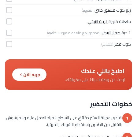
ربع كوب
فستق حلبي
(مفروم)
ملعقة كبيرة
الزيت النباتي
1 حبة
صفار البيض
(مخفوق مع ملعقة صغيرة نسكافيه)
كوب
قطر
(للتقديم)
اطبخ باللي عندك
جربه الآن
ابحث عن وصفات بناءً على مكوناتك.
خطوات التحضير
افردي عجينة العشر دقائق على السطح المراد العمل عليه والمرشوش
1
بالقليل من الطحين باستخدام الشوبك (المرق).