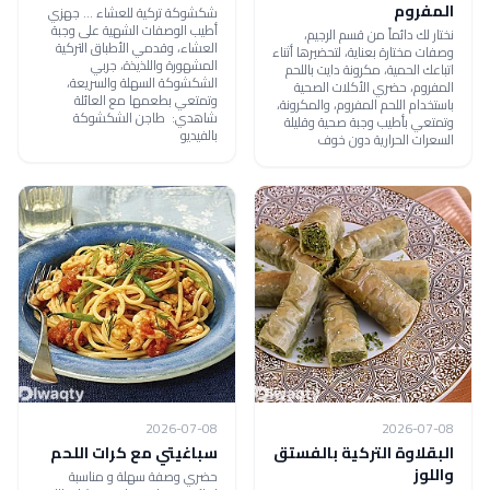
المفروم
شكشوكة تركية للعشاء ... جهزي
أطيب الوصفات الشهية على وجبة
نختار لك دائماً من قسم الرجيم،
العشاء، وقدمي الأطباق التركية
وصفات مختارة بعناية، لتحضيرها أثناء
المشهورة واللذيذة، جربي
اتباعك الحمية، مكرونة دايت باللحم
الشكشوكة السهلة والسريعة،
المفروم، حضري الأكلات الصحية
وتمتعي بطعمها مع العائلة
باستخدام اللحم المفروم، والمكرونة،
شاهدي: طاجن الشكشوكة
وتمتعي بأطيب وجبة صحية وقليلة
بالفيديو
السعرات الحرارية دون خوف
2026-07-08
2026-07-08
البقلاوة التركية بالفستق
سباغيتي مع كرات اللحم
واللوز
حضري وصفة سهلة و مناسبة