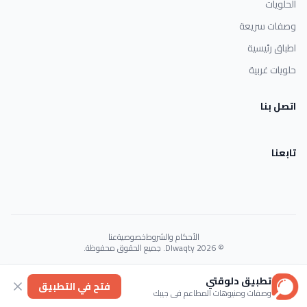
الحلويات
وصفات سريعة
اطباق رئيسية
حلويات غربية
اتصل بنا
تابعنا
الأحكام والشروط
خصوصية
عنا
© 2026 Dlwaqty. جميع الحقوق محفوظة.
Powered by
GAIT
تطبيق دلوقتي
فتح في التطبيق
وصفات ومنيوهات المطاعم في جيبك