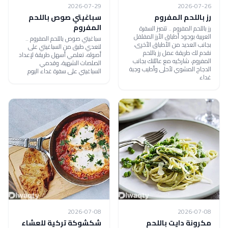
2026-07-29
2026-07-26
رز باللحم المفروم
سباغيتي صوص باللحم
المفروم
رز باللحم المفروم .. تتميز السفرة
العربية بوجود أطباق الأرز المفلفل
سباغيتي صوص باللحم المفروم ..
بجانب العديد من الأطباق الأخرى،
لتعدي طبق من السباغيتي على
نقدم لك طريقة عمل رز باللحم
أصوله، تعلمي أسهل طريقة لإعداد
المفروم، شاركيه مع عائلتك بجانب
الصلصات الشهية، وقدمي
الدجاج المشوي لأحلى وأطيب وجبة
السباغيتي على سفرة غداء اليوم
غداء
2026-07-08
2026-07-08
مكرونة دايت باللحم
شكشوكة تركية للعشاء