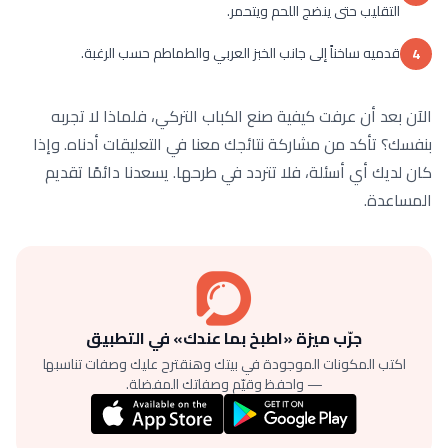
التقليب حتى ينضج اللحم ويتحمر.
قدميه ساخناً إلى جانب الخبز العربي والطماطم حسب الرغبة.
4
الآن بعد أن عرفت كيفية صنع الكباب التركي، فلماذا لا تجربه
بنفسك؟ تأكد من مشاركة نتائجك معنا في التعليقات أدناه. وإذا
كان لديك أي أسئلة، فلا تتردد في طرحها. يسعدنا دائمًا تقديم
المساعدة.
جرّب ميزة «اطبخ بما عندك» في التطبيق
اكتب المكونات الموجودة في بيتك وهنقترح عليك وصفات تناسبها
— واحفظ وقيّم وصفاتك المفضلة.