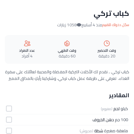
كباب تركي
منذ 4 أسابيع
1058 زيارات
سجّل دخولك للتقييم
وقت التحضير
وقت الطهي
عدد الافراد
20 دقيقة
60 دقيقة
4 أفراد
كباب تركي .. نقدم لك الأكلات التركية المفضلة والمحببة لعائلتك على سفرة
الغداء، تعرفي على طريقة عمل كباب تركي، وشاركينا رأيكِ بالمذاق المميز
المقادير
كيلو
لحم
(مفروم)
100 جم
دهن الخروف
ملعقة صغيرة
شطة
(مجروش)