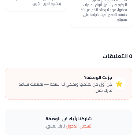
بحشوة الجوز... جّربيها
التركية من أسهل أنواع الحلويات
تحضيراً، فهو لا يحتاج لأكثر من 30
دقيقة لتحضير أطيب ضيافة على
سفرتك
0 التعليقات
جرّبت الوصفة؟
⭐
كن أول من يقيّمها ويحكي لنا النتيجة — تقييمك يساعد
غيرك يقرر.
شاركنا رأيك في الوصفة
تسجيل الدخول
لترك تعليق.