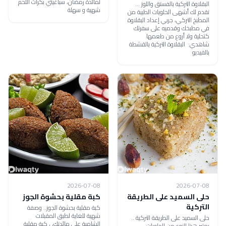
لمائدة رمضان، سباغيتي بكرات اللحم
البقلاوة التركية بالفستق واللوز ...
شهية و سهلة
نقدم لك أشهى الحلويات الطيبة من
المطبخ التركي، جربي إعداد البقلاوة
في مطبخك وقدميه على سفرتك
كتحلية ولا أروع من طعمها
شاهدي: البقلاوة التركية بالقشطة
بالفيديو
2026-07-08
2026-07-08
حلى السميد على الطريقة
كبة مقلية بحشوة الجوز
التركية
كبة مقلية بحشوة الجوز.. وصفة
شهية للغاية لطبق المقبلات
حلى السميد على الطريقة التركية ..
الشامية على مائدتك، ، كبة مقلية
يعتبر هذا النوع من الحلويات