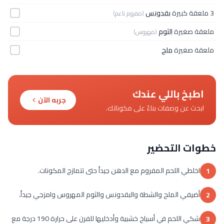
3 ملعقة كبيرة
بقدونس
(مفروم ناعم)
ملعقة صغيرة
الثوم
(مهروس)
ملعقة صغيرة
ملح
اطبخ باللي عندك
جربه الآن
ابحث عن وصفات بناءً على مكوناتك.
خطوات التحضير
اخلطي اللحم المفروم مع الدهن جيداً حتى تتمازج المكونات.
1
أضيفي الملح والشطة والبقدونس والثوم المهروس وامزجي جيداً.
2
شكي اللحم في أسياخ خشبية وأدخليها للفرن على حرارة 190 درجة مع
3