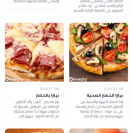
المطبخ التركي وتمتعي بالطعم
وقدمي لعائلتك وجبتهم المفضلة
الرائع واللذيذ شاهدي: برك باللحم
المفروم على الطريقة التركية بالفيديو
2026-07-08
2026-07-08
بيتزا الخضار الصحية
بيتزا بالخضار
بيتزا الخضار الشهية والصحية من
بيتزا بالخضار .. أطيب وألذ الأطباق
الأطباق المحببة لدى الكبار والصغار
الإيطالية على الإطلاق، نقدمها لك
على حد سواء ، حضرنا لك وصفة
بخطوات سهلة جداً بطعم تشكيلة
شهية وصحية من بيتزا الخضار
من الخضار الطيبة.. جربيها الآن