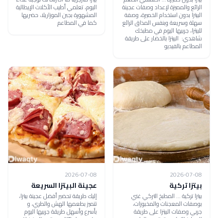
الرائع والمميزة لإعداد وصفات عجينة
اليوم، تعلمي أطيب الأكلات الإيطالية
البيتزا بدون استخدام الخميرة، وصفة
المشهورة بجبن الموزاريلا، حضريها
سهلة وسريعة وبنفس المذاق الرائع
كما في المطاعم
للبيتزا، جربيها اليوم في مطبخك
شاهدي: البيتزا بالخضار على طريقة
المطاعم بالفيديو
2026-07-08
2026-07-08
بيتزا تركية
عجينة البيتزا السريعة
بيتزا تركية ... المطبخ التركي غني
إليك طريقة تحضير أفضل عجينة بيتزا،
بوصفات المعجنات والمخبوزات،
تتميز بطعمها الهش والطري، و
جربي وصفات البيتزا على طريقة
بأسرع وأسهل طريقة جربيها اليوم