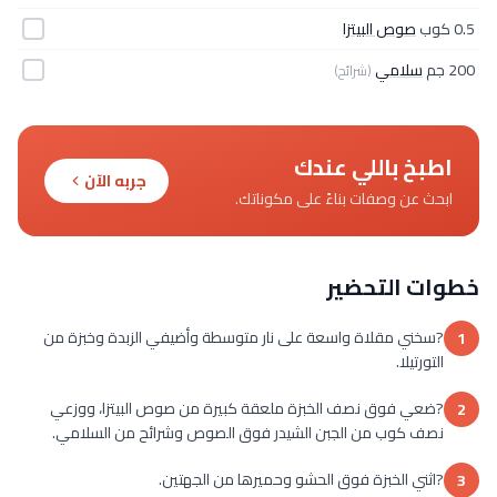
0.5 كوب
صوص البيتزا
200 جم
سلامي
(شرائح)
اطبخ باللي عندك
جربه الآن
ابحث عن وصفات بناءً على مكوناتك.
خطوات التحضير
?سخني مقلاة واسعة على نار متوسطة وأضيفي الزبدة وخبزة من
1
التورتيلا.
?ضعي فوق نصف الخبزة ملعقة كبيرة من صوص البيتزا، ووزعي
2
نصف كوب من الجبن الشيدر فوق الصوص وشرائح من السلامي.
?اثني الخبزة فوق الحشو وحميرها من الجهتين.
3