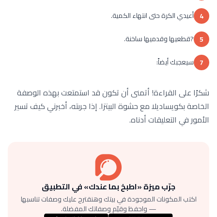
أعيدي الكرة حتى انتهاء الكمية.
4
?قطعيها وقدميها ساخنة.
5
سيعجبك أيضاً:
7
شكرًا على القراءة! أتمنى أن تكون قد استمتعت بهذه الوصفة
الخاصة بكويساديلا مع حشوة البيتزا. إذا جربته، أخبرني كيف تسير
الأمور في التعليقات أدناه.
جرّب ميزة «اطبخ بما عندك» في التطبيق
اكتب المكونات الموجودة في بيتك وهنقترح عليك وصفات تناسبها
— واحفظ وقيّم وصفاتك المفضلة.