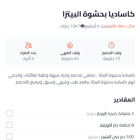
كاساديا بحشوة البيتزا
منذ 4 أسابيع
1047 زيارات
سجّل دخولك للتقييم
وقت التحضير
وقت الطهي
عدد الافراد
15 دقيقة
45 دقيقة
4 أفراد
كاساديا بحشوة البيتزا .. تمتعي بتحضير وجبة شهية وطيبة لعائلتك، وقدمي
لهم كاساديا بحشوة البيتزا، بطعم طيب وشهي وسهل وسريع بالتحضير
المقادير
2 ملعقة كبيرة
الزبدة
(طرية)
8 قطعة
خبز التورتيلا
500 جم
جبن الشيدر
(مبشور)