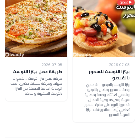
فيديو
2026-07-08
2026-07-08
بيتزا التوست للسحور
طريقة عمل بيتزا التوست
بالفيديو
طريقة عمل بيتزا التوست .. بخطوات
سهلة، وطريقة بسيطة، حضري أطيب
بيتزا التوست بالفيديو .. شاهدي
الوجبات الجانبية الخفيفة من البيتزا
وصفات سحور رمضان بالفيديو
بالتوست المشهية واللذيذة
وقدمي لعائلتك وصفة رمضانية
سهلة وسريعة وطيبة المذاق،
قدميها اليوم على سفرة السحور
تعلمي أيضاً: ساندويشات البيتزا
السهلة للسحور