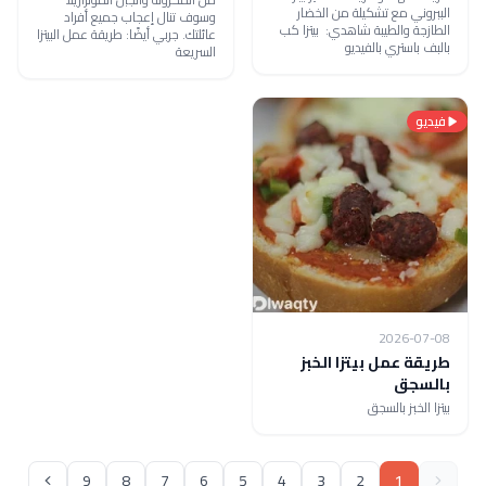
الببروني مع تشكيلة من الخضار
وسوف تنال إعجاب جميع أفراد
الطازجة والطيبة شاهدي: بيتزا كب
عائلتك. جربي أيضًا: طريقة عمل البيتزا
بالبف باستري بالفيديو
السريعة
فيديو
2026-07-08
طريقة عمل بيتزا الخبز
بالسجق
بيتزا الخبز بالسجق
9
8
7
6
5
4
3
2
1