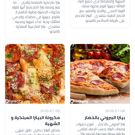
الشهية والمفضلة لدى جميع أفراد
بيتزا مارغاريتا بالصلصة والجبن ... ما
العائلة جربيها اليوم بنكهة سمك
يميز وصفة بيتزا المارغاريتا أنها قليلة
التونة الصحي واللذيذ والمفيد مع
مكونات الحشوة وطيبة الطعم لا
الخضار الطيبة شاهدي: البيتزا بالخضار
تقاوم، جربيها في مطبخك وقدمي
على طريقة المطاعم بالفيديو
لعائلتك وجبة غداء شهية ومحببة
شاهدي: بيتزا المارغريتا المبتكرة
بالفيديو
2026-07-08
2026-07-08
بيتزا الببروني بالخضار
مكرونة البيتزا المبتكرة و
الشهية
بيتزا الببروني بالخضار ... تتنوع حشوات
وصفات البيتزا بحسب الرغبة، تعلمي
بمذاق البيتزا حضري طبق شهي
طريقة سهلة وسريعة لتحضير بيتزا
من المكرونة والجبن الموتزاريلا