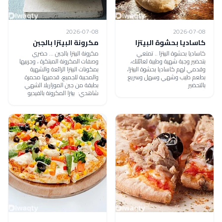
2026-07-08
2026-07-08
كاساديا بحشوة البيتزا
مكرونة البيتزا بالجبن
كاساديا بحشوة البيتزا .. تمتعي
مكرونة البيتزا بالجبن ... حضري
بتحضير وجبة شهية وطيبة لعائلتك،
وصفات المكرونة المبتكرة ، وجربيها
وقدمي لهم كاساديا بحشوة البيتزا،
بمكونات البيتزا الرائعة والشهية
بطعم طيب وشهي وسهل وسريع
والمحببة للجميع، قدميها محمرة
بالتحضير
بطبقة من جبن الموزاريلا الشهي
شاهدي: بيتزا المكرونة بالفيديو