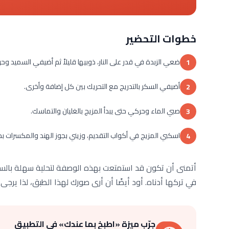
خطوات التحضير
ضعي الزبدة في قدر على النار، ذوبيها قليلاً ثم أضيفي السميد وح
1
أضيفي السكر بالتدريج مع التحريك بين كل إضافة وأخرى.
2
صبي الماء وحركي حتى يبدأ المزيج بالغليان والتماسك.
3
اسكبي المزيج في أكواب التقديم، وزيني بجوز الهند والمكسرات بح
4
أتمنى أن تكون قد استمتعت بهذه الوصفة لتحلية سهلة بالسمي
في تركها أدناه. أود أيضًا أن أرى صورك لهذا الطبق، لذا يرجى
جرّب ميزة «اطبخ بما عندك» في التطبيق