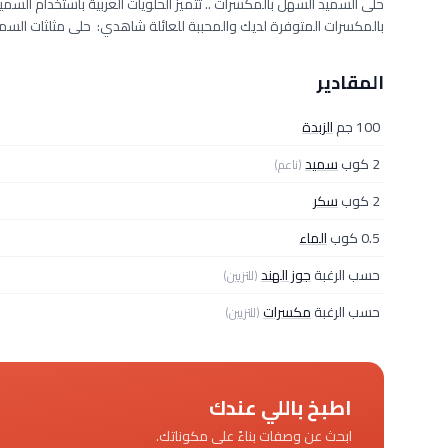
حلى السميد السهل بالمكسرات .. تتميز الحلويات العربية باستخدام السم
بالمكسرات المتوفرة لديك والمحببة للعائلة شاهدي: حلى مثلثات السميد
المقادير
100 جم
الزبدة
2 كوب
سميد
(ناعم)
2 كوب
سكر
0.5 كوب
الماء
حسب الرغبة
جوز الهند
(للتزيين)
حسب الرغبة
مكسرات
(للتزيين)
اطبخ باللي عندك
ابحث عن وصفات بناءً على مكوناتك.