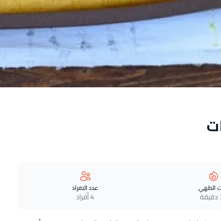
ت
 الطهي
عدد الافراد
ة
4 أفراد