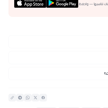
ات تناسبها — واحفظ
؟