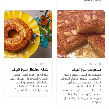
2026-07-08
2026-07-08
بسبوسة جوز الهند
كيك البرتقال بجوز الهند
بسبوسة جوز الهند .. شهية وطيبة
كيك البرتقال بجوز الهند .. قدمي
.. استمتعي بتحضير ألذ أنواع الحلويات
الكيكات المميزة على سفرتك ، جربي
العربية .. بسبوسة مع جوز الهند
كيك البرتقال بطعم جوز الهند
لأحلى الجلسات والأوقات مع
وقدميه كضيافة لذيذة تعلمي
الأصدقاء .. مع بعض نصائح الشيف
أيضاً: كيك السميد بالبرتقال
عالية جبرين و.. نضمن لك إضافة
طبق جديد على سفرتك ولاستقبال
ضيوفك