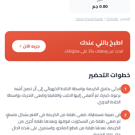
0.80 جم
المصدر:
CIQUAL
/
Open Food Facts
اطبخ باللي عندك
جربه الآن
ابحث عن وصفات بناءً على مكوناتك.
خطوات التحضير
ابدئي بخفق الكريمة بواسطة الخلاط الكهربائي إلى أن تصبح أشبه
1
برغوة كبيرة، ثم أضيفي إليها الحليب والفانيليا وتابعي التحريك بواسطة
الخلاط اليدوي.
في صينية مستطيلة، ضعي طبقة من الكريمة في القعر بشكل متساوٍ،
2
ثم ضعي طبقة من البسكويت فوقها، وبعدها طبقة أخرى من
الكريمة، بعدها طبقة من قطع المانجو، واستمري على هذه الحال
حتى نفاذ الكمية.