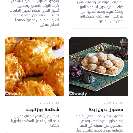
بشوكولاتة النوتيلا الشهية، شاهدي
الحلويات الغربية من وصفات التشيز
كريب النوتيلا بالفيديو، وتعلمي
كيك الشهية بدون استخدام الفرن،
أسهل الطرق لتحضير أشهى الحلويات
وصفة سهلة وطيبة أعديها الآن
الطيبة الوصفة من إعداد وتقديم
شاهدي: تشيز كيك الشوكولاتة
الشيف عامر غبن قدمها خصيصاً
بدون فرن بالفيديو
لمطبخ سيدتي
2026-07-08
2026-07-08
معمول بدون زبدة
شكلمة جوز الهند
معمول بدون زبدة .. تعلمي كيفية
إبدعي في أطباق حلوياتكِ وجربي
إعداد حلويات عيد الفطر، وقدمي
هذه الطرية لعمل الشكلمة وأخبرينا
المعمول على سفرتك في العيد
بالنتائج!
كضيافة مميزة وطيبة تعلمي أيضاً: