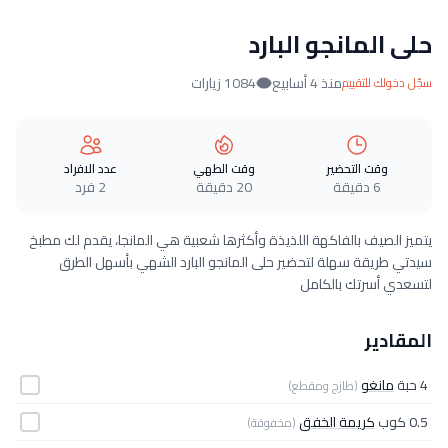
حلى المانجو البارد
منذ 4 أسابيع
1084 زيارات
سجّل دخولك للتقييم
وقت التحضير
وقت الطهي
عدد الافراد
6 دقيقة
20 دقيقة
2 فرد
يتميز الصيف بالفاكهة اللذيذة وأكثرها شعبية هي المانجا، يقدم لك مطبخ
سيدتي طريقة سهلة لتحضير حلى المانجو البارد الشهي بأسهل الطرق
لتسعدي أسرتك بالكامل
المقادير
4 حبة
مانغو
(طازج ومقطع)
0.5 كوب
كريمة الخفق
(مخفوقة)