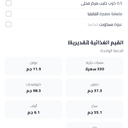
0.5 كوب
حليب مركز محلى
ملعقة صغيرة
الفانيليا
عبوة
بسكويت
(مكسر)
القيم الغذائية (تقديرية)
للحصة الواحدة
سعرات حرارية
بروتين
330 سعرة
11.9 جم
دهون
كربوهيدرات
37.3 جم
98.3 جم
سكر
ألياف
55.1 جم
6.1 جم
ملح