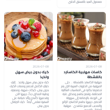
معمول العيد بالفستق الحلبي
2026-07-08
2026-07-08
كاسات مهلبية الكاسترد
كيك بدون بيض سهل
بالقشطة
ولذيذ
مهلبية الكاسترد بالقشطة ... حلى
كيك بدون بيض سهل ولذيذ .. إليكِ
المهلبية من الحلويات العربية التي يتم
دليلكِ الكامل لتحضير وصفات الكيك
تحضيرها بكثرة في المناسبات العائلية
بدون بيض، كيكات شهية، ومميزة،
المختلفة، وتتميز بطعم ومذاق غاية
وطيبة المذاق جداً، جربيها الآن
في الروعة، بالإضافة إلى سهولة
وقدميها كأسرع وألذ ضيافة على
التحضير، جربيها بطعم الكاسترد الرائع
السفرة تعلمي أيضاً: كيك البرتقال
والمحبب للجميع شاهدي: مهلبية
بدون بيض
البرتقال بالفيديو