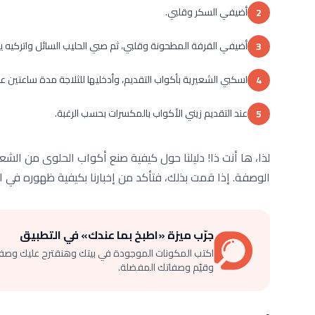
أضيفي السكر وقلبي.
2
أضيفي القرفة المطحونة وقلبي، ثم صبي الحليب السائل واتركيه يغ
3
اسكبي الشعيرية بأكواب التقديم، وأدخليها للثلاجة مدة ساعتين عل
4
عند التقديم زيني الأكواب بالمكسرات بحسب الرغبة.
5
لذا، ها أنت ذا! دليلنا حول كيفية صنع أكواب الحلوى من الش
الوصفة. إذا قمت بذلك، فتأكد من إخبارنا بكيفية ظهوره في الت
جرّب ميزة «اطبخ بما عندك» في التطبيق
اكتب المكونات الموجودة في بيتك وهنقترح عليك وصف
وقيّم وصفاتك المفضلة.