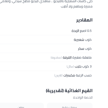
حلى كاسات الشعيرية بالفيديو .. شاهدي فيديو مطبخ سيدتي، وتعلمي 
مميزة وبطعم ولا أطيب
المقادير
0.5 اصبع
الزبدة
كوب
شعيرية
كوب
سكر
ملعقة صغيرة
القرفة
(مطحونة)
3 كوب
حليب
(سائل)
حسب الرغبة
مكسرات
(للتزيين)
القيم الغذائية (تقديرية)
للحصة الواحدة
سعرات حرارية
بروتين