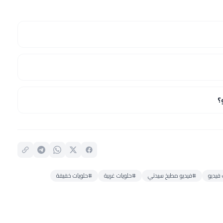
؟
فيديو
#فيديو مطبخ سيدتي
#حلويات غربية
#حلويات خفيفة