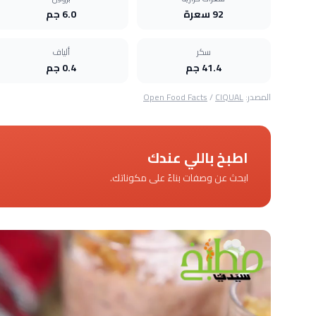
92 سعرة
6.0 جم
سكر
ألياف
41.4 جم
0.4 جم
المصدر:
CIQUAL
/
Open Food Facts
اطبخ باللي عندك
ابحث عن وصفات بناءً على مكوناتك.