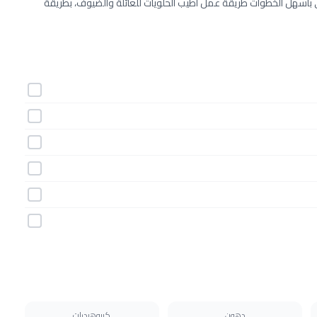
بأسهل الخطوات طريقة عمل أطيب الحلويات للعائلة والضيوف، بطريقة
دهون
كربوهيدرات