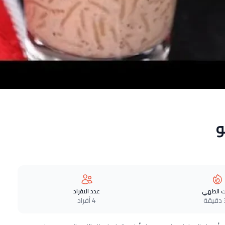
و
 الطهي
عدد الافراد
ة
4 أفراد