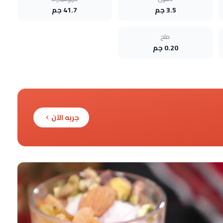
3.5 جم
41.7 جم
ملح
0.20 جم
جربه الآن