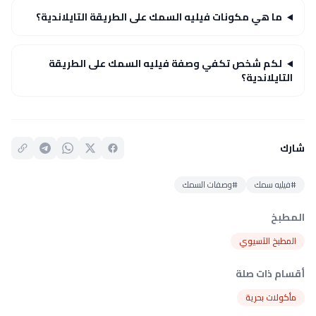
ما هي مكونات فيليه السمك على الطريقة التايلاندية؟
لكم شخص تكفي وصفة فيليه السمك على الطريقة
التايلاندية؟
شارك
#فيليه سمك
#وصفات السمك
المطبخ
المطبخ الآسيوي
أقسام ذات صلة
مأكولات بحرية