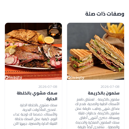
وصفات ذات صلة
2026-07-08
2026-07-08
سلمون بالكريمة
سمك مشوي بالخلطة
الحارة
سلمون بالكريمة .. لعشاق طعم
الأسماك الطيبة والصحية، نقدم لك
سمك مشوي بالخلطة الحارة
بمذاق شهي وطيب، طريقة عمل
..لمحبي المأكولات البحرية،
سلمون بالكريمة، بخطوات قليلة
والأسماك، خصصنا لك لوجبة غداء
وبسيطة، حضري أشهى أطباق
اليوم، كيفية عمل السمك بخلطة
سمك السلمون المبتكرة والجديدة
التتبيلة الحارة والمميزة، جربيها الآن
والمميزة .. شاهدي أيضاً طريقة