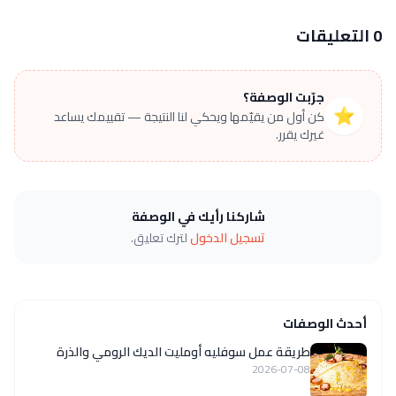
0 التعليقات
جرّبت الوصفة؟
⭐
كن أول من يقيّمها ويحكي لنا النتيجة — تقييمك يساعد
غيرك يقرر.
شاركنا رأيك في الوصفة
تسجيل الدخول
لترك تعليق.
أحدث الوصفات
طريقة عمل سوفليه أومليت الديك الرومي والذرة
2026-07-08