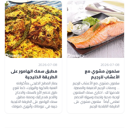
2026-07-08
2026-07-08
سلمون مشوي مع
مطبق سمك الهامور على
الأعشاب للرجيم
الطريقة الخليجية
سلمون مشوي مع الأعشاب للرجيم
يمتاز المطبخ الخليجي بمأكولاته
... وصفات الرجيم الخفيفة والمميزة
الغنية بالنكهة والبهارت، كما تتنوع
نقدمها لكِ ، اختاري سمك السلمون
طرق تحضير الأرز بالسمك والدجاج
لوجبة صحية ولذيذة وسهلة التحضير
واللحم نقدم إليك وصفة مطبق
تعلمي أيضاً: سلمون مشوي على
سمك الهامور على الطريقة الخليجية
الطريقة التايلندية للرجيم
جربيه في عزوماتك وأبهري ضيوفك