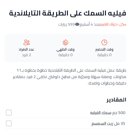
فيليه السمك على الطريقة التايلاندية
منذ 4 أسابيع
999 زيارات
سجّل دخولك للتقييم
وقت التحضير
وقت الطهي
عدد الافراد
0 دقيقة
0 دقيقة
2 فرد
طريقة عمل فيليه السمك على الطريقة التايلاندية خطوة بخطوة بـ11
مكونات. وصفة سهلة ومجرّبة من مطبخ دلوقتي تكفي 2 فرد، بمقادير
دقيقة وخطوات واضحة.
المقادير
500 جم
سمك الفيليه
35 مل
زيت السمسم