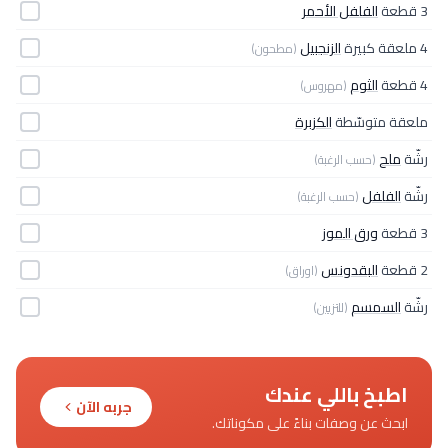
3 قطعة
الفلفل الأحمر
4 ملعقة كبيرة
الزنجبيل
(مطحون)
4 قطعة
الثوم
(مهروس)
ملعقة متوسّطة
الكزبرة
رشّة
ملح
(حسب الرغبة)
رشّة
الفلفل
(حسب الرغبة)
3 قطعة
ورق الموز
2 قطعة
البقدونس
(اوراق)
رشّة
السمسم
(للتزيين)
اطبخ باللي عندك
جربه الآن
ابحث عن وصفات بناءً على مكوناتك.