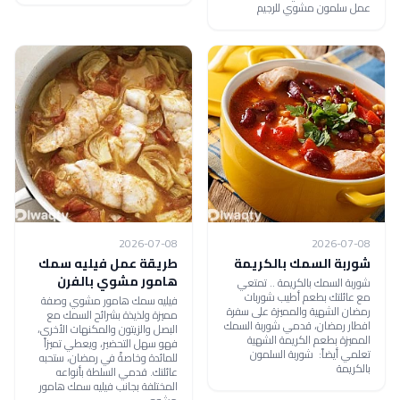
عمل سلمون مشوي للرجيم
2026-07-08
2026-07-08
شوربة السمك بالكريمة
طريقة عمل فيليه سمك
هامور مشوي بالفرن
شوربة السمك بالكريمة .. تمتعي
مع عائلتك بطعم أطيب شوربات
فيليه سمك هامور مشوي وصفة
رمضان الشهية والمميزة على سفرة
مميزة ولذيذة بشرائح السمك مع
افطار رمضان، قدمي شوربة السمك
البصل والزيتون والمكنهات الأخرى،
المميزة بطعم الكريمة الشهية
فهو سهل التحضير، ويعطي تميزاً
تعلمي أيضاً: شوربة السلمون
للمائدة وخاصةً في رمضان، ستحبه
بالكريمة
عائلتك. قدمي السلطة بأنواعه
المختلفة بجانب فيليه سمك هامور