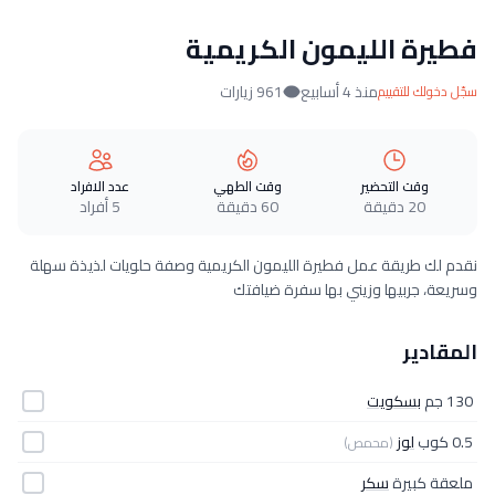
فطيرة الليمون الكريمية
منذ 4 أسابيع
961 زيارات
سجّل دخولك للتقييم
وقت التحضير
وقت الطهي
عدد الافراد
20 دقيقة
60 دقيقة
5 أفراد
نقدم لك طريقة عمل فطيرة الليمون الكريمية وصفة حلويات لذيذة سهلة
وسريعة، جربيها وزيني بها سفرة ضيافتك
المقادير
130 جم
بسكويت
0.5 كوب
لوز
(محمص)
ملعقة كبيرة
سكر