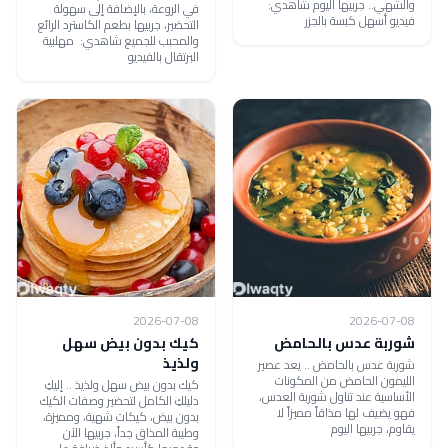
والشهي.. جربيها اليوم شاهدي:
في الروعة، بالإضافة إلى سهولة
فيديو أسهل كبسة بالجزر
التحضير، جربيها بطعم الكاسترد الرائع
والمحبب للجميع شاهدي: مهلبية
البرتقال بالفيديو
2026-07-08
2026-07-08
شوربة عدس بالحامض
كيك بدون بيض سهل
ولذيذ
شوربة عدس بالحامض .. يعد عصير
الليمون الحامض من المكونات
كيك بدون بيض سهل ولذيذ .. إليكِ
الأساسية عند تناول شوربة العدس،
دليلكِ الكامل لتحضير وصفات الكيك
فهو يضيف لها مذاقاً مميزاً لا
بدون بيض، كيكات شهية، ومميزة،
يقاوم، جربيها اليوم
وطيبة المذاق جداً، جربيها الآن