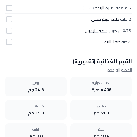
5 ملعقة كبيرة
الزبدة
(مذوبة)
2 علبة
حليب مركز محلى
0.75 ال كوب
عصير الليمون
4 حبة
صفار البيض
القيم الغذائية (تقديرية)
للحصة الواحدة
سعرات حرارية
بروتين
406 سعرة
24.8 جم
دهون
كربوهيدرات
51.3 جم
31.8 جم
سكر
ألياف
18.4 جم
3.0 جم