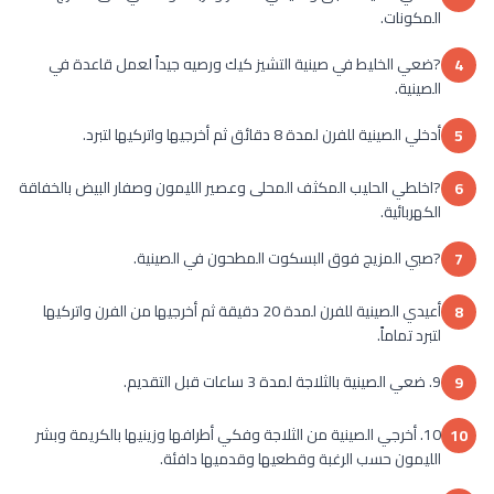
المكونات.
?ضعي الخليط في صينية التشيز كيك ورصيه جيداً لعمل قاعدة في
4
الصينية.
أدخلي الصينية للفرن لمدة 8 دقائق ثم أخرجيها واتركيها لتبرد.
5
?اخلطي الحليب المكثف المحلى وعصير الليمون وصفار البيض بالخفاقة
6
الكهربائية.
?صبي المزيج فوق البسكوت المطحون في الصينية.
7
أعيدي الصينية للفرن لمدة 20 دقيقة ثم أخرجيها من الفرن واتركيها
8
لتبرد تماماً.
9. ضعي الصينية بالثلاجة لمدة 3 ساعات قبل التقديم.
9
10. أخرجي الصينية من الثلاجة وفكي أطرافها وزينيها بالكريمة وبشر
10
الليمون حسب الرغبة وقطعيها وقدميها دافئة.