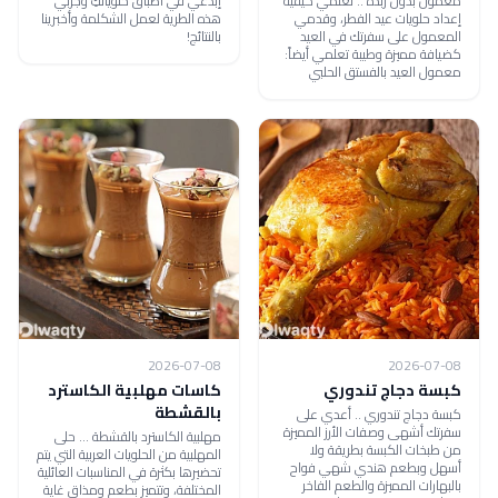
معمول بدون زبدة .. تعلمي كيفية
إبدعي في أطباق حلوياتكِ وجربي
إعداد حلويات عيد الفطر، وقدمي
هذه الطرية لعمل الشكلمة وأخبرينا
المعمول على سفرتك في العيد
بالنتائج!
كضيافة مميزة وطيبة تعلمي أيضاً:
معمول العيد بالفستق الحلبي
2026-07-08
2026-07-08
كبسة دجاج تندوري
كاسات مهلبية الكاسترد
بالقشطة
كبسة دجاج تندوري .. أعدي على
سفرتك أشهى وصفات الأرز المميزة
مهلبية الكاسترد بالقشطة ... حلى
من طبخات الكبسة بطريقة ولا
المهلبية من الحلويات العربية التي يتم
أسهل وبطعم هندي شهي فواح
تحضيرها بكثرة في المناسبات العائلية
بالبهارات المميزة والطعم الفاخر
المختلفة، وتتميز بطعم ومذاق غاية