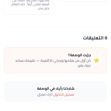
وقدميها كأسرع وألذ ضيافة على
السفرة تعلمي أيضاً: كيك البرتقال
بدون بيض
0 التعليقات
جرّبت الوصفة؟
⭐
كن أول من يقيّمها ويحكي لنا النتيجة — تقييمك يساعد
غيرك يقرر.
شاركنا رأيك في الوصفة
تسجيل الدخول
لترك تعليق.