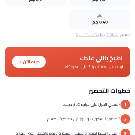
ملح
0.40 جم
المصدر:
CIQUAL
/
Open Food Facts
اطبخ باللي عندك
جربه الآن
ابحث عن وصفات بناءً على مكوناتك.
خطوات التحضير
?سخني الفرن على حرارة 350 درجة.
1
?اطحني البسكويت واللوز في محضرة الطعام.
2
?انقلي الخليط لطبق وأضيفي السكر والزبدة واخلطي حتى تتمازج
3