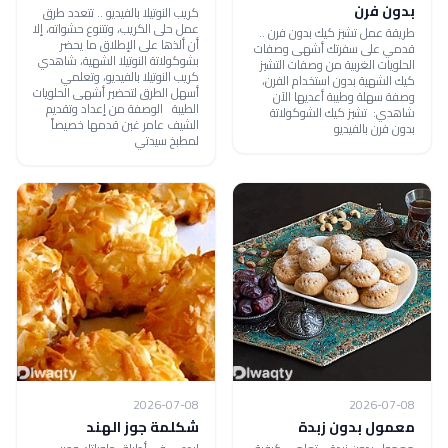
بدون فرن
كريب النوتيلا بالفيديو .. تتعدد طرق
عمل حلى الكريب، وتتنوع حشواته، إلا
طريقة عمل تشيز كيك بدون فرن ..
أن ألذها على الإطلاق ما يحضر
قدمي على سفرتك أشهى وصفات
بشوكولاتة النوتيلا الشهية، شاهدي
الحلويات الغربية من وصفات التشيز
كريب النوتيلا بالفيديو، وتعلمي
كيك الشهية بدون استخدام الفرن،
أسهل الطرق لتحضير أشهى الحلويات
وصفة سهلة وطيبة أعديها الآن
الطيبة الوصفة من إعداد وتقديم
شاهدي: تشيز كيك الشوكولاتة
الشيف عامر غبن قدمها خصيصاً
بدون فرن بالفيديو
لمطبخ سيدتي
2026-07-08
2026-07-08
معمول بدون زبدة
شكلمة جوز الهند