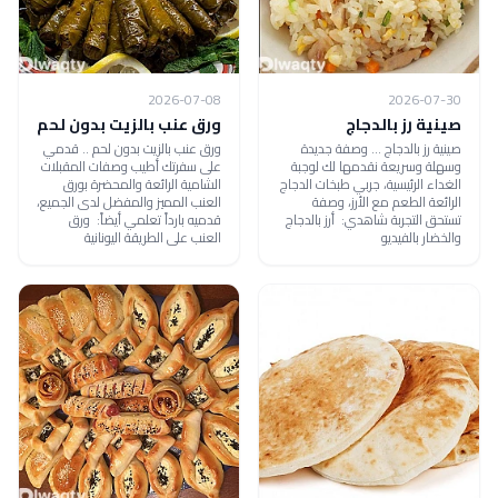
2026-07-08
2026-07-30
صينية رز بالدجاج
ورق عنب بالزيت بدون لحم
صينية رز بالدجاج ... وصفة جديدة
ورق عنب بالزيت بدون لحم .. قدمي
وسهلة وسريعة نقدمها لك لوجبة
على سفرتك أطيب وصفات المقبلات
الغداء الرئيسية، جربي طبخات الدجاج
الشامية الرائعة والمحضرة بورق
الرائعة الطعم مع الأرز، وصفة
العنب المميز والمفضل لدى الجميع،
تستحق التجربة شاهدي: أرز بالدجاج
قدميه بارداً تعلمي أيضاً: ورق
والخضار بالفيديو
العنب على الطريقة اليونانية