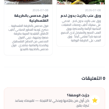
2026-07-08
2026-07-08
ورق عنب بالزيت بدون لحم
فول مدمس بالطريقة
الفلسطينية
ورق عنب بالزيت بدون لحم .. قدمي
على سفرتك أطيب وصفات المقبلات
فول مدمس بالطريقة الفلسطينية ...
الشامية الرائعة والمحضرة بورق
حضري لوجبة الفطور الصباحي أطيب
العنب المميز والمفضل لدى الجميع،
الأطباق التقليدية العربية بطريقة
قدميه بارداً تعلمي أيضاً: ورق
مميزة وشهية، جربي الفول
العنب على الطريقة اليونانية
المدمس من المطبخ الفلسطيني
وبالصحة والعافية شاهدي: فول
مدمس بالطحينية بالفيديو
0 التعليقات
جرّبت الوصفة؟
⭐
كن أول من يقيّمها ويحكي لنا النتيجة — تقييمك يساعد
غيرك يقرر.