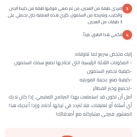
إفردي طبقة من العجين، من ثم ضعي فوقها طبقة من خليط الجبن
3
والحليب، وشريحة من السلمون. كرّري هذه العملية حتى تحصلي على
3 طبقات من العجين.
قدّمي هذا الطبق، بارداً.
4
إليك ملخص سريع لما تناولناه:
- المكونات الثلاثة الرئيسية التي تحتاجها لصنع سمك السلمون
-كيفية تحضير السلمون
-كيفية صنع عجينة الفويليه
-تجميع وخبز الفطائر
آمل أن تكون قد استمتعت بهذا البرنامج التعليمي. إذا كان لديك
أي أسئلة أو تعليقات، فلا تتردد في تركها أدناه. وإذا أعجبك هذا
المنشور، فيرجى مشاركته مع أصدقائك!