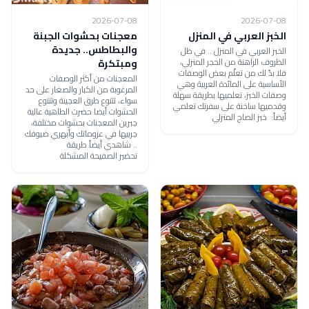
2026-07-08
2026-07-08
الخبز العربي في المنزل
معجنات بحشوات الجبنة
والبطاطس.. جديدة
الخبز العربي في المنزل .. في ظل
الظروف الراهنة من الحجر المنزلي،
ومبتكرة
فلا بدّ لك من تعلّم بعض الوصفات
المعجنات من أكثر الوصفات
الأساسية على المائدة العربية وهي
المرغوبة من الكبار والصغار على حد
وصفات الخبز، تعلميها بطريقة سهلة
سواء، تتنوع طرق العجينة وتتنوع
وقدميها ساخنة على سفرتك تعلمي
الحشوات أيضا حضرت الطاهية عالية
أيضاً: خبز الصاج المنزلي
جبرين المعجنات بحشوات مختلفة،
جربيها في عزوماتك وأبهري ضيوفك
.. شاهدي أيضاً طريقة
تحضير الصفيحة المشكلة