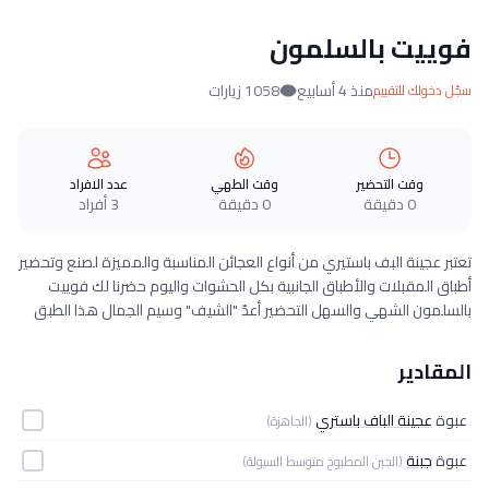
فوييت بالسلمون
منذ 4 أسابيع
1058 زيارات
سجّل دخولك للتقييم
وقت التحضير
وقت الطهي
عدد الافراد
0 دقيقة
0 دقيقة
3 أفراد
تعتبر عجينة البف باستيري من أنواع العجائن المناسبة والمميزة لصنع وتحضير
أطباق المقبلات والأطباق الجانبية بكل الحشوات واليوم حضرنا لك فوييت
بالسلمون الشهي والسهل التحضير أعدّ "الشيف" وسيم الجمال هذا الطبق
المقادير
عبوة
عجينة الباف باستري
(الجاهزة)
عبوة
جبنة
(الجبن المطبوخ متوسط السيولة)