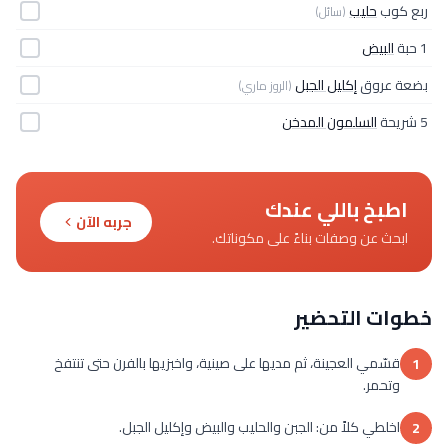
ربع كوب
حليب
(سائل)
1 حبة
البيض
بضعة عروق
إكليل الجبل
(الروز ماري)
5 شريحة
السلمون المدخن
اطبخ باللي عندك
جربه الآن
ابحث عن وصفات بناءً على مكوناتك.
خطوات التحضير
قسّمي العجينة، ثم مديها على صينية، واخبزيها بالفرن حتى تنتفخ
1
وتحمر.
اخلطي كلاً من: الجبن والحليب والبيض وإكليل الجبل.
2