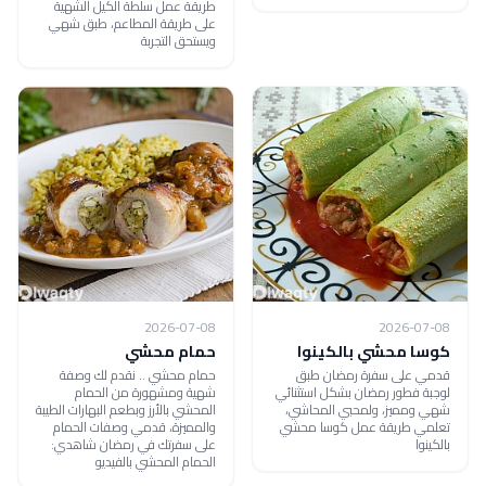
طريقة عمل سلطة الكيل الشهية
على طريقة المطاعم، طبق شهي
ويستحق التجربة
2026-07-08
2026-07-08
كوسا محشي بالكينوا
حمام محشي
قدمي على سفرة رمضان طبق
حمام محشي .. نقدم لك وصفة
لوجبة فطور رمضان بشكل استثنائي
شهية ومشهورة من الحمام
شهي ومميز، ولمحبي المحاشي،
المحشي بالأرز وبطعم البهارات الطيبة
تعلمي طريقة عمل كوسا محشي
والمميزة، قدمي وصفات الحمام
بالكينوا
على سفرتك في رمضان شاهدي:
الحمام المحشي بالفيديو