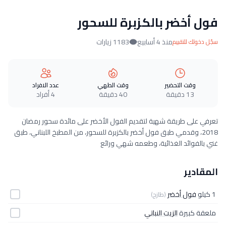
فول أخضر بالكزبرة للسحور
منذ 4 أسابيع
1183 زيارات
سجّل دخولك للتقييم
وقت التحضير
وقت الطهي
عدد الافراد
13 دقيقة
40 دقيقة
4 أفراد
تعرفي على طريقة شهية لتقديم الفول الأخضر على مائدة سحور رمضان
2018، وقدمي طبق فول أخضر بالكزبرة للسحور، من المطبخ اللبناني، طبق
غني بالفوائد الغذائية، وطعمه شهي ورائع
المقادير
1 كيلو
فول أخضر
(طازج)
ملعقة كبيرة
الزيت النباتي