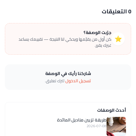
0 التعليقات
جرّبت الوصفة؟
⭐
كن أول من يقيّمها ويحكي لنا النتيجة — تقييمك يساعد
غيرك يقرر.
شاركنا رأيك في الوصفة
تسجيل الدخول
لترك تعليق.
أحدث الوصفات
طريقة تزيين مناديل المائدة
2026-07-08