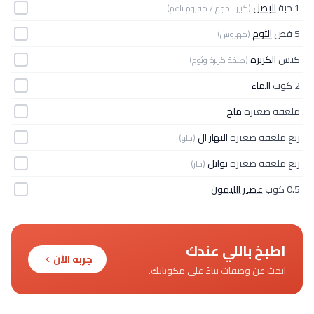
1 حبة
البصل
(كبير الحجم / مفروم ناعم)
5 فص
الثوم
(مهروس)
كيس
الكزبرة
(طبخة كزبرة وثوم)
2 كوب
الماء
ملعقة صغيرة
ملح
ربع ملعقة صغيرة
البهار ال
(حلو)
ربع ملعقة صغيرة
توابل
(حار)
0.5 كوب
عصير الليمون
اطبخ باللي عندك
جربه الآن
ابحث عن وصفات بناءً على مكوناتك.