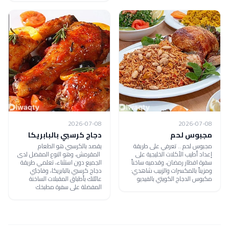
2026-07-08
2026-07-08
مجبوس لحم
دجاج كرسبي بالبابريكا
مجبوس لحم .. تعرفي على طريقة
يقصد بالكرسبي هو الطعام
إعداد أطيب الأكلات الخليجية على
المقرمش، وهو النوع المفضل لدى
سفرة افطار رمضان، وقدميه ساخناً
الجميع دون استثناء، تعلمي طريقة
ومزيناً بالمكسرات والزبيب شاهدي:
دجاج كرسبي بالبابريكا، وفاجئي
مكبوس الدجاج الكويتي بالفيديو
عائلتك بأطباق المقبلات الساخنة
المفضلة على سفرة مطبخك