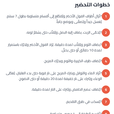
خطوات التحضير
?تُزال أطراف الفول الأخضر ويّقطّع إلى أقسام متساوية بطول 7 سنتم.
1
يُغسل جيداً ويُصفّى ويوضع جانباً.
?يُحمّى الزيت، يضاف إليه البصل ويّقلّب حتى يشقرّ لونه.
2
?يضاف الثوم ويُقلّب لمدة دقيقة. يُزاد الفول الأخضر ويُحرّك باستمرار
3
لمدة 10 دقائق أو حتى يذبلّ.
?يُضاف ظرف الكزبرة والثوم ويحرّك المزيج.
4
?تُزاد الماء والتوابل ويترك المزيج على نار قوية حتى بدء الغليان. يُغطّى
5
الوعاء ويُترك على نار خفيفة لمدة 20 دقيقة أو حتى النضوج.
?يُضاف عصير الحامض ويُترك على النار لمدة دقيقة.
6
?يُسكب في طبق التقديم.
7
?تُقسم الطبخة إلى 4 حصص متساوية.
8