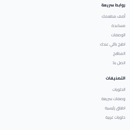
روابط سريعة
أضف مطعمك
مساعدة
الوصفات
اطبخ باللي عندك
المطابخ
اتصل بنا
التصنيفات
الحلويات
وصفات سريعة
اطباق رئيسية
حلويات غربية