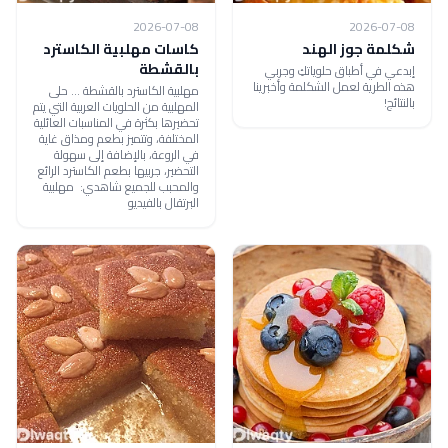
2026-07-08
2026-07-08
شكلمة جوز الهند
كاسات مهلبية الكاسترد
بالقشطة
إبدعي في أطباق حلوياتكِ وجربي
هذه الطرية لعمل الشكلمة وأخبرينا
مهلبية الكاسترد بالقشطة ... حلى
بالنتائج!
المهلبية من الحلويات العربية التي يتم
تحضيرها بكثرة في المناسبات العائلية
المختلفة، وتتميز بطعم ومذاق غاية
في الروعة، بالإضافة إلى سهولة
التحضير، جربيها بطعم الكاسترد الرائع
والمحبب للجميع شاهدي: مهلبية
البرتقال بالفيديو