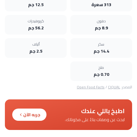
313 سعرة
12.5 جم
دهون
كربوهيدرات
8.9 جم
56.2 جم
سكر
ألياف
14.4 جم
2.5 جم
ملح
0.70 جم
المصدر:
CIQUAL
/
Open Food Facts
اطبخ باللي عندك
جربه الآن
ابحث عن وصفات بناءً على مكوناتك.