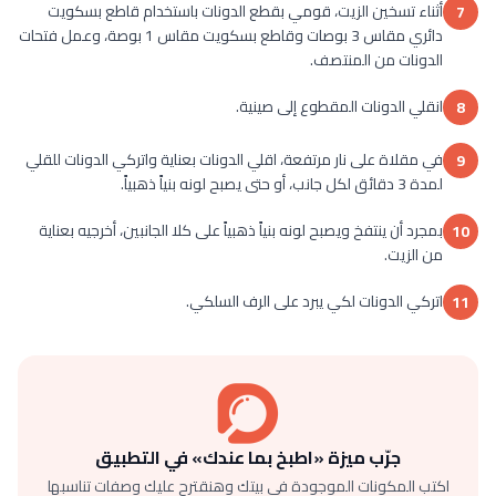
أثناء تسخين الزيت، قومي بقطع الدونات باستخدام قاطع بسكويت
7
دائري مقاس 3 بوصات وقاطع بسكويت مقاس 1 بوصة، وعمل فتحات
الدونات من المنتصف.
انقلي الدونات المقطوع إلى صينية.
8
في مقلاة على نار مرتفعة، اقلي الدونات بعناية واتركي الدونات للقلي
9
لمدة 3 دقائق لكل جانب، أو حتى يصبح لونه بنياً ذهبياً.
بمجرد أن ينتفخ ويصبح لونه بنياً ذهبياً على كلا الجانبين، أخرجيه بعناية
10
من الزيت.
اتركي الدونات لكي يبرد على الرف السلكي.
11
جرّب ميزة «اطبخ بما عندك» في التطبيق
اكتب المكونات الموجودة في بيتك وهنقترح عليك وصفات تناسبها