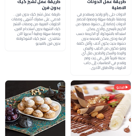
طريقة عمل الدونات
طريقة عمل تشيز كيك
الاصلية
بدون فرن
الدونات حلى رائع ولذيذ وسنقدم في
طريقة عمل تشيز كيك بدون فرن ..
وصفتنا طريقة سهلة ومميزة لتحضير
قدمي على سفرتك أشهى وصفات
الدونات إضافة إلى حشوة مميزة من
الحلويات الغربية من وصفات التشيز
الكريم باتيسري والذي يمكن
كيك الشهية بدون استخدام الفرن،
استبداله بالشوكولا أو الكريمة حسب
وصفة سهلة وطيبة أعديها الآن
الرغبة وحتى يمكن تقديمه بدون
شاهدي: تشيز كيك الشوكولاتة
حشوة بحيث يكون أخف وأقل كلفة
بدون فرن بالفيديو
وهو مكون من الحليب والبيض
والزبدة والسكر والطحين مثل أي
عجينة تقريباً تقلى في زيت وفير
وتقدم في المناسبات إلى جانب
الحلويات والأطباق الأخرى .
فيديو