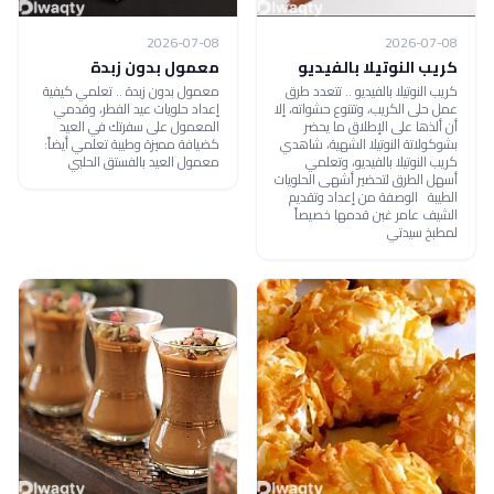
2026-07-08
2026-07-08
كريب النوتيلا بالفيديو
معمول بدون زبدة
كريب النوتيلا بالفيديو .. تتعدد طرق
معمول بدون زبدة .. تعلمي كيفية
عمل حلى الكريب، وتتنوع حشواته، إلا
إعداد حلويات عيد الفطر، وقدمي
أن ألذها على الإطلاق ما يحضر
المعمول على سفرتك في العيد
بشوكولاتة النوتيلا الشهية، شاهدي
كضيافة مميزة وطيبة تعلمي أيضاً:
كريب النوتيلا بالفيديو، وتعلمي
معمول العيد بالفستق الحلبي
أسهل الطرق لتحضير أشهى الحلويات
الطيبة الوصفة من إعداد وتقديم
الشيف عامر غبن قدمها خصيصاً
لمطبخ سيدتي