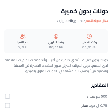
دونات بدون خميرة
منذ شهر
22 زيارات
سجّل دخولك للتقييم
وقت التحضير
وقت الطهي
عدد الافراد
20 دقيقة
60 دقيقة
8 أفراد
دونات بدون خميرة ... أتقني طرق عمل أطيب وألذ وصفات الحلويات المفضلة
لدى الجميع، جربي الدونات المنزلي بدون استخدام الخميرة في العجينة
وقدميه مزيناً بحسب الرغبة شاهدي: الدونات الملون بالفيديو
المقادير
500 جم
طحين
0.75 ال كوب
سكر