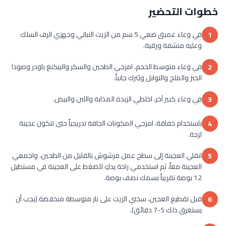
خطوات التحضير
في وعاء عميق ضعي 5 سم من الزيت النباتي وجهزي الرف السلك
1
وعليه منشفة ورقية.
في وعاء متوسط الحجم، امزجي الطحين والسكر والبيكنغ باودر وصودا
2
الخبز والملح والتوابل ويُترك جانباً.
في وعاء كبير آخر، اخلطي الزبدة المذابة واللبن والبيض.
3
باستخدام خفاقة، امزجي المكونات الجافة تدريجياً حتى تتكون عجينة
4
لزجة.
انقلي العجينة إلى سطح عمل مرشوش بالقليل من الطحين، واجمعي
5
العجينة معاً، ثم استخدمي راحة يدكِ للضغط على العجينة في مستطيل
12 بوصة تقريباً بسمك نصف بوصة.
قبل تقطيع العجين، سخني الزيت على نار متوسطة منخفضة (يجب أن
6
يستغرق ذلك 5-7 دقائق).