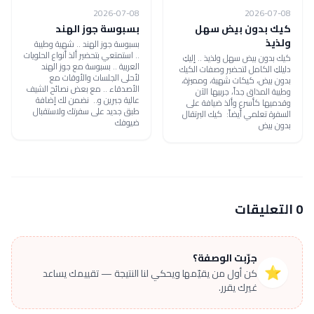
2026-07-08
2026-07-08
كيك بدون بيض سهل
بسبوسة جوز الهند
ولذيذ
بسبوسة جوز الهند .. شهية وطيبة
.. استمتعي بتحضير ألذ أنواع الحلويات
كيك بدون بيض سهل ولذيذ .. إليكِ
العربية .. بسبوسة مع جوز الهند
دليلكِ الكامل لتحضير وصفات الكيك
لأحلى الجلسات والأوقات مع
بدون بيض، كيكات شهية، ومميزة،
الأصدقاء .. مع بعض نصائح الشيف
وطيبة المذاق جداً، جربيها الآن
عالية جبرين و.. نضمن لك إضافة
وقدميها كأسرع وألذ ضيافة على
طبق جديد على سفرتك ولاستقبال
السفرة تعلمي أيضاً: كيك البرتقال
ضيوفك
بدون بيض
0 التعليقات
جرّبت الوصفة؟
⭐
كن أول من يقيّمها ويحكي لنا النتيجة — تقييمك يساعد
غيرك يقرر.