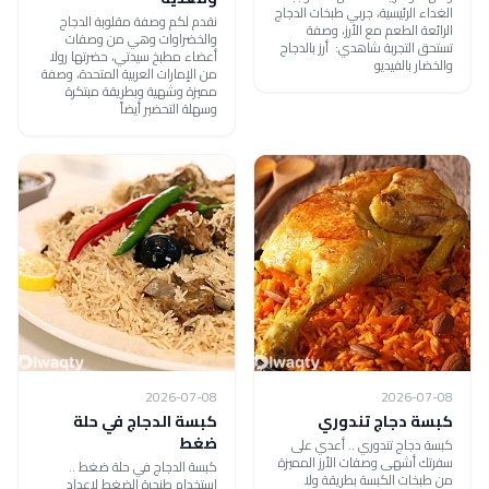
الغداء الرئيسية، جربي طبخات الدجاج
نقدم لكم وصفة مقلوبة الدجاج
الرائعة الطعم مع الأرز، وصفة
والخضراوات وهي من وصفات
تستحق التجربة شاهدي: أرز بالدجاج
أعضاء مطبخ سيدتي، حضرتها رولا
والخضار بالفيديو
من الإمارات العربية المتحدة، وصفة
مميزة وشهية وبطريقة مبتكرة
وسهلة التحضير أيضاً
2026-07-08
2026-07-08
كبسة دجاج تندوري
كبسة الدجاج في حلة
ضغط
كبسة دجاج تندوري .. أعدي على
سفرتك أشهى وصفات الأرز المميزة
كبسة الدجاج في حلة ضغط ..
من طبخات الكبسة بطريقة ولا
استخدام طنجرة الضغط لإعداد