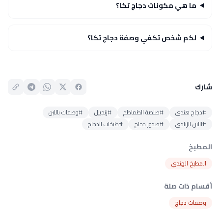
ما هي مكونات دجاج تكا؟
لكم شخص تكفي وصفة دجاج تكا؟
شارك
#دجاج هندي
#صلصة الطماطم
#زنجبيل
#وصفات باللبن
#اللبن الزبادي
#صدور دجاج
#طبخات الدجاج
المطبخ
المطبخ الهندي
أقسام ذات صلة
وصفات دجاج