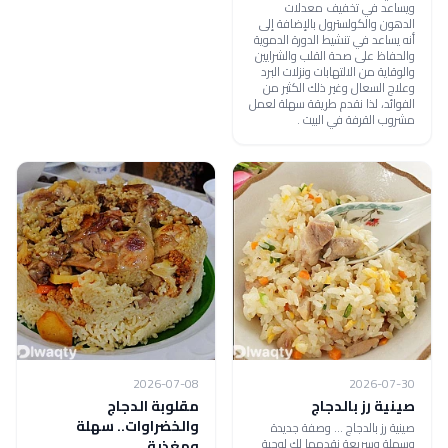
ويساعد في تخفيف معدلات
الدهون والكولسترول بالإضافة إلى
أنه يساعد في تنشيط الدورة الدموية
والحفاظ على صحة القلب والشرايين
والوقاية من الالتهابات ونزلات البرد
وعلاج السعال وغير ذلك الكثير من
الفوائد، لذا نقدم طريقة سهلة لعمل
مشروب القرفة في البيت .
2026-07-08
2026-07-30
صينية رز بالدجاج
مقلوبة الدجاج
والخضراوات.. سهلة
صينية رز بالدجاج ... وصفة جديدة
وسهلة وسريعة نقدمها لك لوجبة
ومغذية