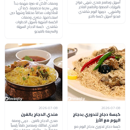
أسهل وبطعم هندي شهي فواح
وصفات الأكل له ميزة مهمة جداً
بالبهارات المميزة والطعم الفاخر
وهي سرعة تحضيرها، كما أن
والشهي.. جربيها اليوم شاهدي:
للمأكولات مذاقاً مختلفاً وشهياً حين
فيديو أسهل كبسة بالجزر
استخدامها، حضري وصفات
الكبسة الشهية بأسهل الخطوات
شاهدي: كبسة الدجاج السهلة
والسريعة بالفيديو
2026-07-08
2026-07-08
كبسة دجاج تندوري بدجاج
مندي الدجاج بالفرن
اليوم مع الأرز
مندي الدجاج بالفرن .. جربي وصفة
المندي لعائلتك وستصبح طبقاً رئيسياً
كبسة دجاج تندوري بدجاج اليوم مع
مفضلاً على مائدتك، وصفة سهلة