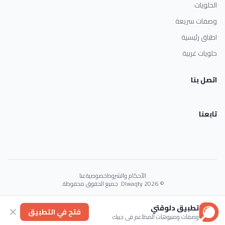
الحلويات
وصفات سريعة
اطباق رئيسية
حلويات غربية
اتصل بنا
تابعنا
الأحكام والشروط
خصوصية
عنا
© 2026 Dlwaqty. جميع الحقوق محفوظة.
Powered by
GAIT
تطبيق دلوقتي
فتح في التطبيق
وصفات ومنيوهات المطاعم في جيبك