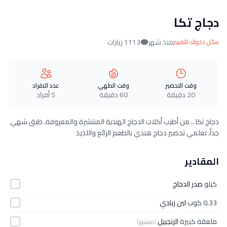
دجاج تكا
منذ شهر
1113 زيارات
سجّل دخولك للتقييم
وقت التحضير
وقت الطهي
عدد الافراد
20 دقيقة
60 دقيقة
5 أفراد
دجاج تكا .. من أطيب أكلات الدجاج الهندية المنتشرة والمعروفة، طبق شهي
جداً، تعلمي تحضير دجاج هندي بالطعم الرائع واللذيذ
المقادير
كيلو
صدر الدجاج
0.33 كوب
لبن زبادي
ملعقة كبيرة
الزنجبيل
(مبشور)