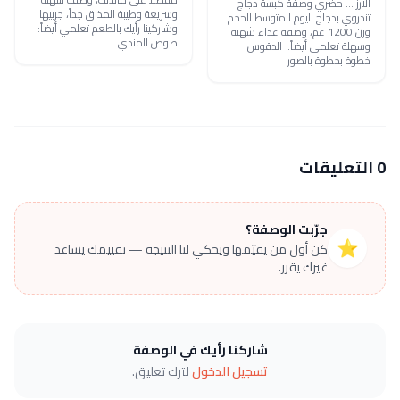
الأرز ... حضري وصفة كبسة دجاج
وسريعة وطيبة المذاق جداً، جربيها
تندروي بدجاج اليوم المتوسط الحجم
وشاركينا رأيك بالطعم تعلمي أيضاً:
وزن 1200 غم، وصفة غداء شهية
صوص المندي
وسهلة تعلمي أيضاً: الدقوس
خطوة بخطوة بالصور
0 التعليقات
جرّبت الوصفة؟
⭐
كن أول من يقيّمها ويحكي لنا النتيجة — تقييمك يساعد
غيرك يقرر.
شاركنا رأيك في الوصفة
تسجيل الدخول
لترك تعليق.