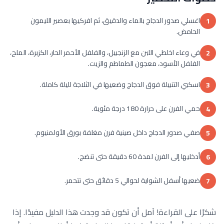
اغسلي صدور الدجاج بالماء والدقيق، ثم افركيها بعصير الليمون
1
الحامض.
في وعاء اخلطي اللبن مع الزنجبيل، والفلفل الأحمر الحار، الكزبرة، الملح،
2
الفلفل الأسود، معجون الطماطم والزيت.
اسكبي التتبيلة فوق الدجاج وضعيها في الثلاجة لليلة كاملة.
3
حمي الفرن على حرارة 180 درجة مئوية.
4
صفي صدور الدجاج داخل صينية فرن مغلفة بورق الأولمنيوم.
5
أدخليها إلى الفرن لمدة 60 دقيقة حتى تنضج.
6
ضعيها أسفل الشواية لحوالي 5 دقائق حتى تتحمر.
7
شكرًا على القراءة! آمل أن تكون قد وجدت هذا الدليل مفيدًا. إذا