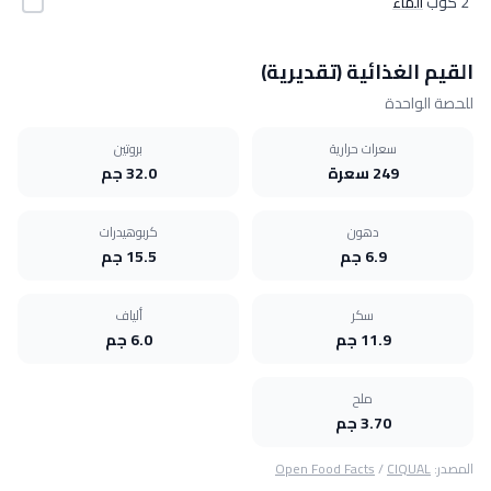
2 كوب
الماء
القيم الغذائية (تقديرية)
للحصة الواحدة
سعرات حرارية
بروتين
249 سعرة
32.0 جم
دهون
كربوهيدرات
6.9 جم
15.5 جم
سكر
ألياف
11.9 جم
6.0 جم
ملح
3.70 جم
المصدر:
CIQUAL
/
Open Food Facts