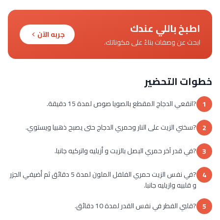
اطبخ باللي عندك
جربه الآن
ابحث عن وصفات بناءً على مكوناتك.
خطوات التحضير
?انقعي الدجاج المقطع بالصويا صوص لمدة 15 دقيقة.
1
?سخني الزيت على النار وحمري الدجاج حتى يصبح ذهبيا ويستوي.
2
?في قدر آخر حمري البصل بالزيت و أزيليه واتركيه جانبا.
3
?في نفس الزيت حمري الفلفل الملون لمدة 5 دقائق ثم أضيفي الجزر
4
و قلبيه وازيليه جانبا.
?قلبي الفطر في نفس القدر لمدة 10 دقائق.
5