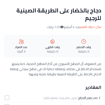
دجاج بالخضار على الطريقة الصينية
للرجيم
منذ 4 أسابيع
125 زيارات
سجّل دخولك للتقييم
وقت التحضير
وقت الطهي
عدد الافراد
0 دقيقة
0 دقيقة
3 أفراد
من المعروف أن المطبخ الآسيوي من أكثر المطابخ الصحية، كما يشتهر
باستخدام الخضار في مختلف وصفاته حضرنا لك في مطبخ سيدتي وصفة
الدجاج بالخضار على الطريقة الصينية بطريقة صحية وشهية
المقادير
2 صدر
صدر الدجاج
(بدون عظم وجلد مقطع شرائح)