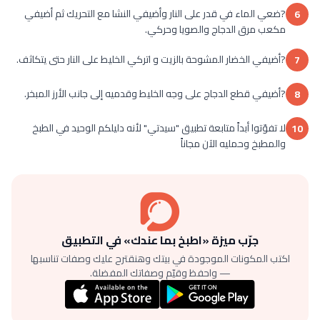
?ضعي الماء في قدر على النار وأضيفي النشا مع التحريك ثم أضيفي
6
مكعب مرق الدجاج والصويا وحركي.
?أضيفي الخضار المشوحة بالزيت و اتركي الخليط على النار حتى يتكاثف.
7
?أضيفي قطع الدجاج على وجه الخليط وقدميه إلى جانب الأرز المبخر.
8
لا تفوّتوا أبداً متابعة تطبيق "سيدتي" لأنه دليلكم الوحيد في الطبخ
10
والمطبخ وحمليه الآن مجاناً
جرّب ميزة «اطبخ بما عندك» في التطبيق
اكتب المكونات الموجودة في بيتك وهنقترح عليك وصفات تناسبها
— واحفظ وقيّم وصفاتك المفضلة.