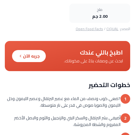
ملح
2.00 جم
المصدر:
CIQUAL
/
Open Food Facts
اطبخ باللي عندك
جربه الآن
ابحث عن وصفات بناءً على مكوناتك.
خطوات التحضير
?ضعي كوب ونصف من الماء مع عصير البرتقال وعصير الليمون وخل
1
الليمون والصويا صوص في قدر على نار متوسطة.
أضيفي بشر البرتقال والسكر البني والزنجبيل والثوم والبصل الأخضر
2
المفروم والشطة المجروشة.