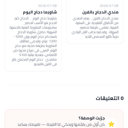
2026-07-08
2026-07-08
مندي الدجاج بالفرن
شاورما دجاج اليوم
مندي الدجاج بالفرن .. يعتبر المندي
شاورما دجاج اليوم ... الدجاج كبير
من الأطباق التقليدية على السفرة
الحجم هو الأنسب لتحضير
العربية، تعلمي طريقة تحضيره
ساندويشات الشاورما الغنية بالحشوة
السهلة ، وقدميه بجانب اللبن الزبادي
الشهية! حضري شاورما الدجاج
مزيناً باللوز المحمص اللذيذ
باستخدام دجاج اليوم بوزن 1000-
1200 غرام، وقدمي لعائلتكِ
الشاورما بطريقة صحية مع دجاج
اليوم، المربى في مزراع محررة من
الأقفاص، بتغذية نباتية 100%
شاهدي: دجاج اليوم المحشي بالرز
في الفرن بالفيديو
0 التعليقات
جرّبت الوصفة؟
⭐
كن أول من يقيّمها ويحكي لنا النتيجة — تقييمك يساعد