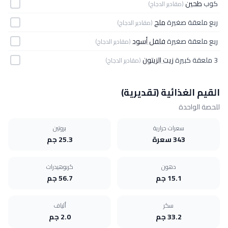
كوب
طحين
(مقادير الدجاج)
ربع ملعقة صغيرة
ملح
(مقادير الدجاج)
ربع ملعقة صغيرة
فلفل أسود
(مقادير الدجاج)
3 ملعقة كبيرة
زيت الزيتون
(مقادير الدجاج)
القيم الغذائية (تقديرية)
للحصة الواحدة
سعرات حرارية
بروتين
343 سعرة
25.3 جم
دهون
كربوهيدرات
15.1 جم
56.7 جم
سكر
ألياف
33.2 جم
2.0 جم