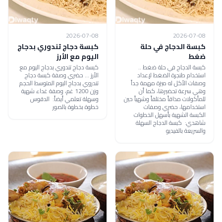
2026-07-08
2026-07-08
كبسة الدجاج في حلة
كبسة دجاج تندوري بدجاج
ضغط
اليوم مع الأرز
كبسة الدجاج في حلة ضغط ..
كبسة دجاج تندوري بدجاج اليوم مع
استخدام طنجرة الضغط لإعداد
الأرز ... حضري وصفة كبسة دجاج
وصفات الأكل له ميزة مهمة جداً
تندروي بدجاج اليوم المتوسط الحجم
وهي سرعة تحضيرها، كما أن
وزن 1200 غم، وصفة غداء شهية
للمأكولات مذاقاً مختلفاً وشهياً حين
وسهلة تعلمي أيضاً: الدقوس
استخدامها، حضري وصفات
خطوة بخطوة بالصور
الكبسة الشهية بأسهل الخطوات
شاهدي: كبسة الدجاج السهلة
والسريعة بالفيديو