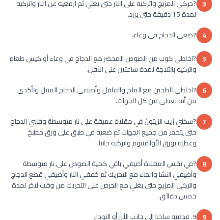
?حركي المزيج واتركيه على النار حتى يغلي ثم ارفعيه عن النار واتركيه
3
لمدة 15 دقيقة حتى يبرد.
?ضعي الدجاج في وعاء.
4
?اخلطي كوب من الصوص المحضر مع الدجاج في وعاء أو كيس طعام
5
واتركيه بالثلاجة لمدة ساعتين على الأقل.
?اخلطي الطحين مع الملح والفلفل وأضيفي الدجاج المتبل وتأكدي
6
من أنه تغطى من كل الجهات.
?سخني زيت الزيتون في مقلاة عميقة على نار متوسطة وقلبي الدجاج
7
حتى يتحمر من جميع الجهات ثم ضعيه في طبق على ورق مطبخ
وغطيه بورق الأولمنيوم واتركيه جانبا.
?في نفس المقلاة أضيفي باقي كمية الصوص على نار متوسطة
8
وأضيفي النشا والماء مع التحريك ثم خففي النار وأضيفي قطع الدجاج
واتركي المزيج حتى يغلي مع الحرص على التحريك من وقت لآخر لمدة
خمس دقائق.
9. قدميه ساخنا إلى جانب الأرز أو النودلز.
9