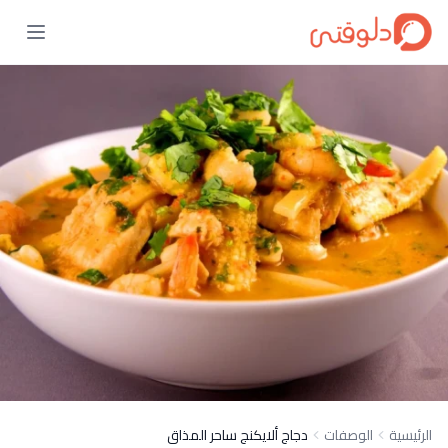
الرئيسية
الوصفات
دجاج ألايكنج ساحر المذاق