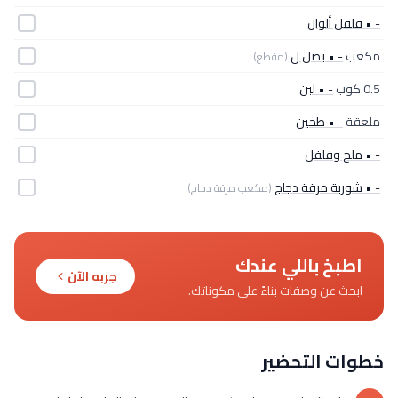
- • فلفل ألوان
مكعب
- • بصل ل
(مقطع)
0.5 كوب
- • لبن
ملعقة
- • طحين
- • ملح وفلفل
- • شوربة مرقة دجاج
(مكعب مرقة دجاج)
اطبخ باللي عندك
جربه الآن
ابحث عن وصفات بناءً على مكوناتك.
خطوات التحضير