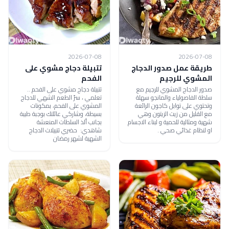
2026-07-08
2026-07-08
طريقة عمل صدور الدجاج
تتبيلة دجاج مشوي على
المشوي للرجيم
الفحم
صدور الدجاج المشوي للرجيم مع
تتبيلة دجاج مشوي على الفحم ..
سلطة الفاصولياء والمانجو سهلة
تعلمي ، سرّ الطعم الشهي للدجاج
وتحتوي على توابل كاجون الرائعة
المشوي على الفحم، بمكونات
مع القليل من زيت الزيتون وهي
بسيطة، وشاركي عائلتك بوجبة طيبة
شهية ومثالية للحمية و لبناء الاجسام
بجانب ألذ السلطات المنعشة
او لنظام غذائي صحي .
شاهدي: حضري تتبيلات الدجاج
الشهية لشهر رمضان