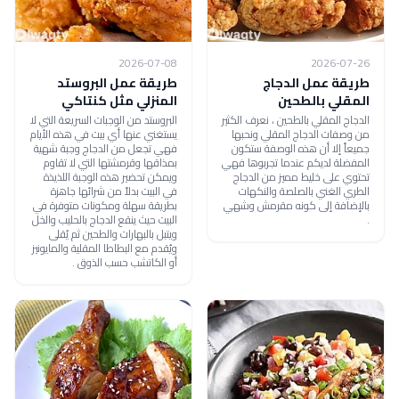
2026-07-08
2026-07-26
طريقة عمل الدجاج
طريقة عمل البروستد
المقلي بالطحين
المنزلي مثل كنتاكي
الدجاج المقلي بالطحين ، نعرف الكثير
البروستد من الوجبات السريعة التي لا
من وصفات الدجاج المقلي ونحبها
يستغني عنها أي بيت في هذه الأيام
جميعاً إلا أن هذه الوصفة ستكون
فهي تجعل من الدجاج وجبة شهية
المفضلة لديكم عندما تجربوها فهي
بمذاقها وقرمشتها التي لا تقاوم
تحتوي على خليط مميز من الدجاج
ويمكن تحضير هذه الوجبة اللذيذة
الطري الغني بالصلصة والنكهات
في البيت بدلاً من شرائها جاهزة
بالإضافة إلى كونه مقرمش وشهي
بطريقة سهلة ومكونات متوفرة في
.
البيت حيث ينقع الدجاج بالحليب والخل
ويتبل بالبهارات والطحين ثم يُقلى
ويُقدم مع البطاطا المقلية والمايونيز
أو الكاتشب حسب الذوق .