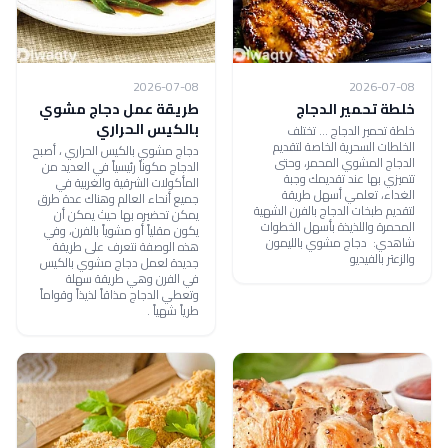
2026-07-08
2026-07-08
خلطة تحمير الدجاج
طريقة عمل دجاج مشوي
بالكيس الحراري
خلطة تحمير الدجاج ... تختلف
الخلطات السحرية الخاصة لتقديم
دجاج مشوي بالكيس الحراري ، أصبح
الدجاج المشوي المحمر، وحتى
الدجاج مكوناً رئيسياً في العديد من
تتميزي بها عند تقديمك وجبة
المأكولات الشرقية والغربية في
الغداء، تعلمي أسهل طريقة
جميع أنحاء العالم وهناك عدة طرق
لتقديم طبخات الدجاج بالفرن الشهية
يمكن تحضيره بها حيث يمكن أن
المحمرة واللذيذة بأسهل الخطوات
يكون مقلياً أو مشوياً بالفرن، وفي
شاهدي: دجاج مشوي بالليمون
هذه الوصفة نتعرف على طريقة
والزعتر بالفيديو
جديدة لعمل دجاج مشوي بالكيس
في الفرن وهي طريقة سهلة
وتعطي الدجاج مذاقاً لذيذاً وقواماً
طرياً شهياً .