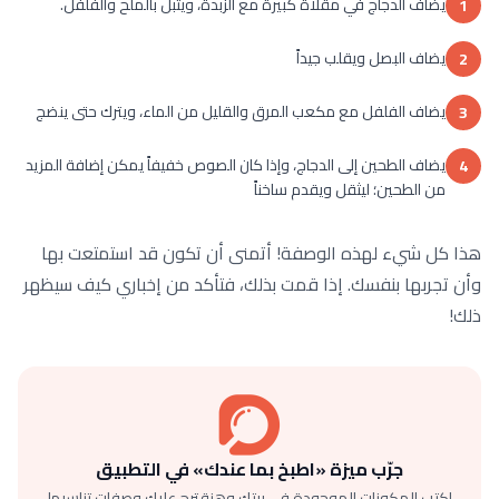
يضاف الدجاج في مقلاة كبيرة مع الزبدة، ويتبل بالملح والفلفل.
1
يضاف البصل ويقلب جيداً
2
يضاف الفلفل مع مكعب المرق والقليل من الماء، ويترك حتى ينضج
3
يضاف الطحين إلى الدجاج، وإذا كان الصوص خفيفاً يمكن إضافة المزيد
4
من الطحين؛ ليثقل ويقدم ساخناً
هذا كل شيء لهذه الوصفة! أتمنى أن تكون قد استمتعت بها
وأن تجربها بنفسك. إذا قمت بذلك، فتأكد من إخباري كيف سيظهر
ذلك!
جرّب ميزة «اطبخ بما عندك» في التطبيق
اكتب المكونات الموجودة في بيتك وهنقترح عليك وصفات تناسبها