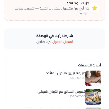
جرّبت الوصفة؟
⭐
كن أول من يقيّمها ويحكي لنا النتيجة — تقييمك يساعد
غيرك يقرر.
شاركنا رأيك في الوصفة
تسجيل الدخول
لترك تعليق.
أحدث الوصفات
طريقة تزيين مناديل المائدة
2026-07-08
غموس السبانخ مع الأرضي شوكي
2026-07-08