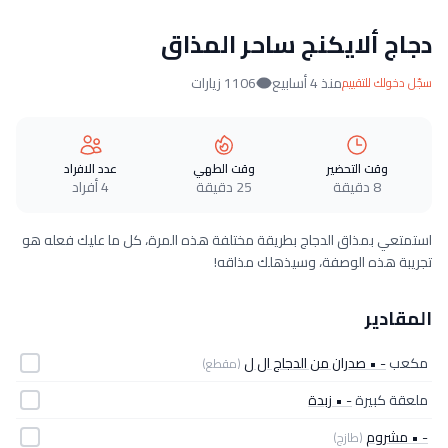
دجاج ألايكنج ساحر المذاق
منذ 4 أسابيع
1106 زيارات
سجّل دخولك للتقييم
وقت التحضير
وقت الطهي
عدد الافراد
8 دقيقة
25 دقيقة
4 أفراد
استمتعي بمذاق الدجاج بطريقة مختلفة هذه المرة، كل ما عليك فعله هو
تجريبة هذه الوصفة، وسيذهلك مذاقه!
المقادير
مكعب
- • صدران من الدجاج ال ل
(مقطع)
ملعقة كبيرة
- • زبدة
- • مشروم
(طازج)