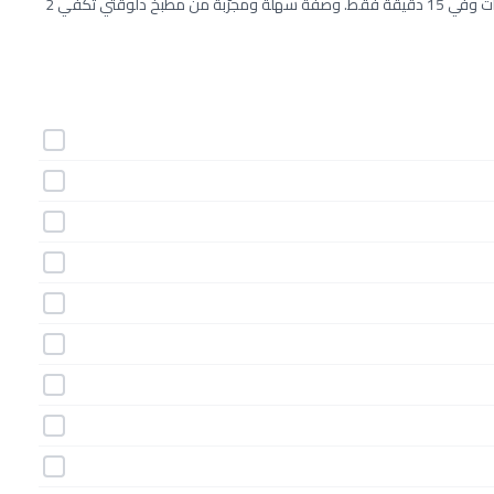
طريقة عمل دبابيس الدجاج بالمستردة واللوز خطوة بخطوة بـ11 مكونات وفي 15 دقيقة فقط. وصفة سهلة ومجرّبة من مطبخ دلوقتي تكفي 2