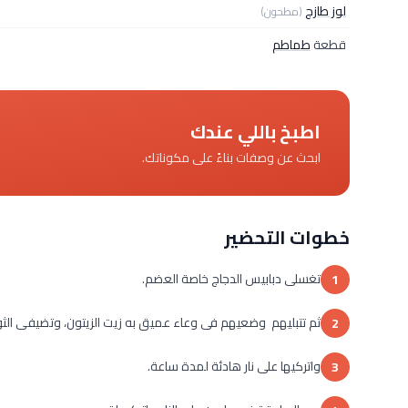
لوز طازج
(مطحون)
قطعة
طماطم
اطبخ باللي عندك
ابحث عن وصفات بناءً على مكوناتك.
خطوات التحضير
تغسلى دبابيس الدجاج خاصة العضم.
1
ثم تتبليهم وضعيهم فى وعاء عميق به زيت الزيتون، وتضيفى الثوم
2
واتركيها على نار هادئة لمدة ساعة.
3