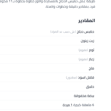
فرد، بمقادير دقيقة وخطوات واضحة.
المقادير
دبابيس دجاج
(على حسب عد الافراد)
زيت زيتون
ثوم
(مفروم)
زعتر
(مفروم)
ملح
فلفل اسود
(مطحون)
دقيق
بيضة مخفوقة
6 ملعقة كبيرة
1 مردة