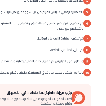
بعد الساعة ترفعيها من على النار، واتركيها تبرد.
4
بعد ماتبرد ارفعي دبابيس الفراخ من الزيت، وجففيها من الزيت بو
5
ثم احضرى طبق كبير ، ضعى فيه الدقيق، وتضيفى عليه المستردة و
6
وتخلطيهم مع بعض
ثم تحضرى مقلاة الزيت عل البوتاجاز.
7
ثم تتبلى الدبابيس بالخلطة.
8
وتبداى تقلى الدبابيس ثم حضرى طبق التقديم وعليه ورق مطبخ، و
9
وللتزيين ضيفى عليهم من فوق المستردة، وزعتر، وقطع طماطم 
10
جرّب ميزة «اطبخ بما عندك» في التطبيق
اكتب المكونات الموجودة في بيتك وهنقترح عليك وصف
وقيّم وصفاتك المفضلة.