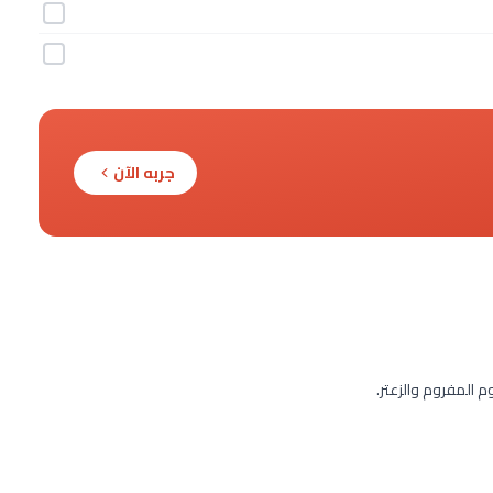
جربه الآن
 المفروم والزعتر.