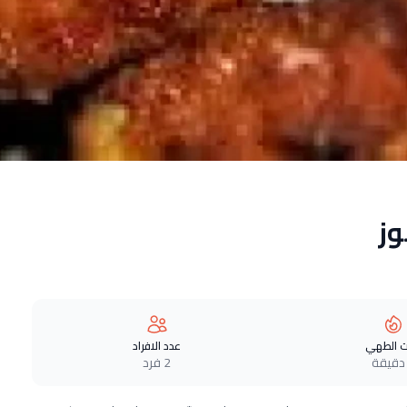
وز
 الطهي
عدد الافراد
2 فرد