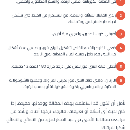
في العجانة الكهربائية، ضعي الزبدة، والسكر المطحون، واخلطي.
1
زيدي الفانيلا السائلة، والبيضة، مع الاستمرار في الخلط، حتى يتشكل
2
لديك خليط متجانس ومتماسك.
أضيفي كوب الطحين، واعجني مرة أخرى.
3
ضعي الخليط بالقمع الخاص لتشكيل البيتي فور، واصنعي عدة أشكال
4
من البيتي فور داخل صينية الفرن المبطنة بورق الزبدة.
أدخلي حبات البيتي فور للفرن على درجة حرارة 180 لمدة 12 دقيقة.
5
للتزيين: ادهني حبات البيتي فور بمربى الفراولة، وغطيها بالشوكولاتة
6
المذابة، وبالفارماسيلي بنكهة الشوكولاتة أو بحسب الرغبة.
نأمل أن تكون قد استمتعت بهذه المقالة ووجدتها مفيدة. إذا
كان لديك أي أسئلة أو تعليقات، فالرجاء تركها أدناه. وتأكد من
مراجعة مقالاتنا الأخرى في عيد الفطر لمزيد من النصائح والنصائح.
شكرا لقرائتك!