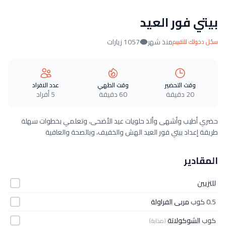
بيتي فور العيد
منذ شهر
1057 زيارات
سجّل دخولك للتقييم
وقت التحضير
وقت الطهي
عدد الافراد
20 دقيقة
60 دقيقة
5 أفراد
حضري أطيب وأشهى وألذ حلويات عيد الأضحى، وتعلمي بخطوات سهلة
طريقة إعداد بيتي فور العيد الهش والخفيف، وبالصحة والعافية
المقادير
للتزيين
0.5 كوب
مربى الفراولة
كوب
الشوكولاتة
(مذابة)