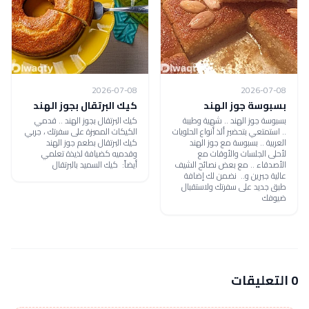
2026-07-08
2026-07-08
بسبوسة جوز الهند
كيك البرتقال بجوز الهند
بسبوسة جوز الهند .. شهية وطيبة
كيك البرتقال بجوز الهند .. قدمي
.. استمتعي بتحضير ألذ أنواع الحلويات
الكيكات المميزة على سفرتك ، جربي
العربية .. بسبوسة مع جوز الهند
كيك البرتقال بطعم جوز الهند
لأحلى الجلسات والأوقات مع
وقدميه كضيافة لذيذة تعلمي
الأصدقاء .. مع بعض نصائح الشيف
أيضاً: كيك السميد بالبرتقال
عالية جبرين و.. نضمن لك إضافة
طبق جديد على سفرتك ولاستقبال
ضيوفك
0 التعليقات