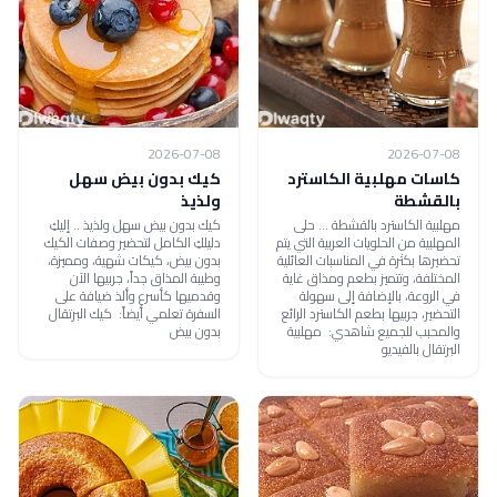
2026-07-08
2026-07-08
كاسات مهلبية الكاسترد
كيك بدون بيض سهل
بالقشطة
ولذيذ
مهلبية الكاسترد بالقشطة ... حلى
كيك بدون بيض سهل ولذيذ .. إليكِ
المهلبية من الحلويات العربية التي يتم
دليلكِ الكامل لتحضير وصفات الكيك
تحضيرها بكثرة في المناسبات العائلية
بدون بيض، كيكات شهية، ومميزة،
المختلفة، وتتميز بطعم ومذاق غاية
وطيبة المذاق جداً، جربيها الآن
في الروعة، بالإضافة إلى سهولة
وقدميها كأسرع وألذ ضيافة على
التحضير، جربيها بطعم الكاسترد الرائع
السفرة تعلمي أيضاً: كيك البرتقال
والمحبب للجميع شاهدي: مهلبية
بدون بيض
البرتقال بالفيديو