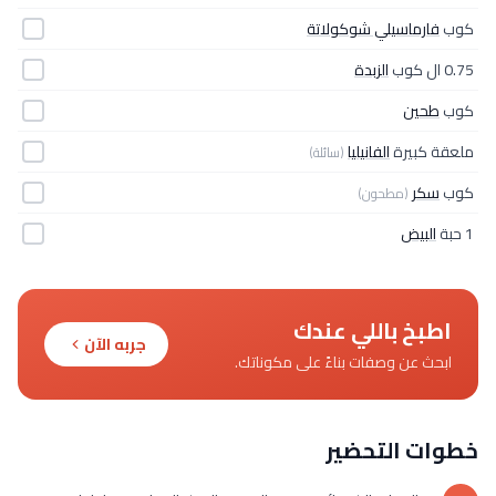
كوب
فارماسيلي شوكولاتة
0.75 ال كوب
الزبدة
كوب
طحين
ملعقة كبيرة
الفانيليا
(سائلة)
كوب
سكر
(مطحون)
1 حبة
البيض
اطبخ باللي عندك
جربه الآن
ابحث عن وصفات بناءً على مكوناتك.
خطوات التحضير