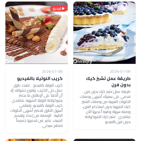
فيديو
2026-07-08
2026-07-08
طريقة عمل تشيز كيك
كريب النوتيلا بالفيديو
بدون فرن
كريب النوتيلا بالفيديو .. تتعدد طرق
عمل حلى الكريب، وتتنوع حشواته، إلا
طريقة عمل تشيز كيك بدون فرن ..
أن ألذها على الإطلاق ما يحضر
قدمي على سفرتك أشهى وصفات
بشوكولاتة النوتيلا الشهية، شاهدي
الحلويات الغربية من وصفات التشيز
كريب النوتيلا بالفيديو، وتعلمي
كيك الشهية بدون استخدام الفرن،
أسهل الطرق لتحضير أشهى الحلويات
وصفة سهلة وطيبة أعديها الآن
الطيبة الوصفة من إعداد وتقديم
شاهدي: تشيز كيك الشوكولاتة
الشيف عامر غبن قدمها خصيصاً
بدون فرن بالفيديو
لمطبخ سيدتي