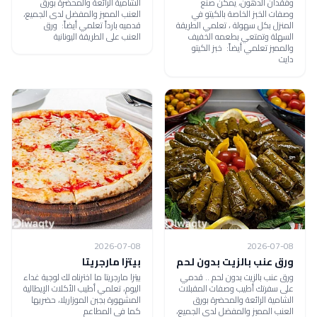
وفقدان الدهون، يمكن صنع
الشامية الرائعة والمحضرة بورق
وصفات الخبز الخاصة بالكيتو في
العنب المميز والمفضل لدى الجميع،
المنزل بكل سهولة ، تعلمي الطريقة
قدميه بارداً تعلمي أيضاً: ورق
السهلة وتمتعي بطعمه الخفيف
العنب على الطريقة اليونانية
والمميز تعلمي أيضاً: خبز الكيتو
دايت
2026-07-08
2026-07-08
ورق عنب بالزيت بدون لحم
بيتزا مارجريتا
ورق عنب بالزيت بدون لحم .. قدمي
بيتزا مارجريتا ما اخترناه لك لوجبة غداء
على سفرتك أطيب وصفات المقبلات
اليوم، تعلمي أطيب الأكلات الإيطالية
الشامية الرائعة والمحضرة بورق
المشهورة بجبن الموزاريلا، حضريها
العنب المميز والمفضل لدى الجميع،
كما في المطاعم