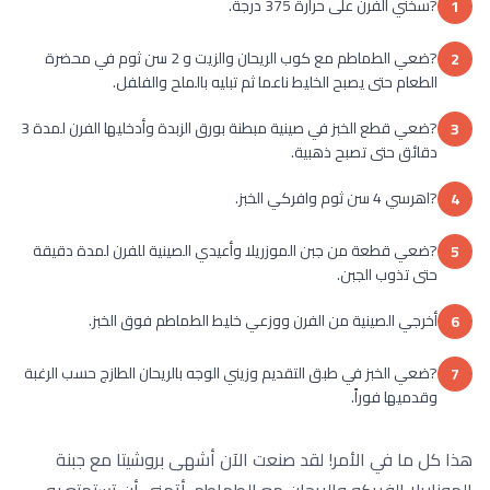
?سخني الفرن على حرارة 375 درجة.
1
?ضعي الطماطم مع كوب الريحان والزيت و 2 سن ثوم في محضرة
2
الطعام حتى يصبح الخليط ناعما ثم تبليه بالملح والفلفل.
?ضعي قطع الخبز في صينية مبطنة بورق الزبدة وأدخليها الفرن لمدة 3
3
دقائق حتى تصبح ذهبية.
?اهرسي 4 سن ثوم وافركي الخبز.
4
?ضعي قطعة من جبن الموزريلا وأعيدي الصينية للفرن لمدة دقيقة
5
حتى تذوب الجبن.
أخرجي الصينية من الفرن ووزعي خليط الطماطم فوق الخبز.
6
?ضعي الخبز في طبق التقديم وزيني الوجه بالريحان الطازج حسب الرغبة
7
وقدميها فوراً.
هذا كل ما في الأمر! لقد صنعت الآن أشهى بروشيتا مع جبنة
الموزاريلا الفريكو والريحان مع الطماطم. أتمنى أن تستمتع به