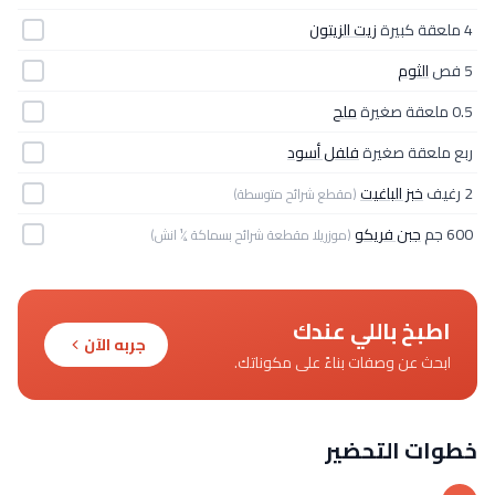
4 ملعقة كبيرة
زيت الزيتون
5 فص
الثوم
0.5 ملعقة صغيرة
ملح
ربع ملعقة صغيرة
فلفل أسود
2 رغيف
خبز الباغيت
(مقطع شرائح متوسطة)
600 جم
جبن فريكو
(موزريلا مقطعة شرائح بسماكة ¼ انش)
اطبخ باللي عندك
جربه الآن
ابحث عن وصفات بناءً على مكوناتك.
خطوات التحضير