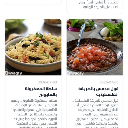
قدميه بارداً تعلمي أيضاً: ورق
العنب على الطريقة اليونانية
2026-07-08
2026-07-08
فول مدمس بالطريقة
سلطة المعكرونة
الفلسطينية
بالمايونيز
فول مدمس بالطريقة الفلسطينية ...
سلطة المعكرونة بالمايونيز .. وصفة
حضري لوجبة الفطور الصباحي أطيب
اليوم من السلطات من الوصفات
الأطباق التقليدية العربية بطريقة
الكلاسيكية على السفرة والمنتشرة
مميزة وشهية، جربي الفول
والمحبب تواجدها على السفرة
المدمس من المطبخ الفلسطيني
العربية، طعمها لذيذ جداً وسريعة
وبالصحة والعافية شاهدي: فول
التحضير، جربي سلطات المكرونة
مدمس بالطحينية بالفيديو
المنوعة ... وبالصحة والعافية