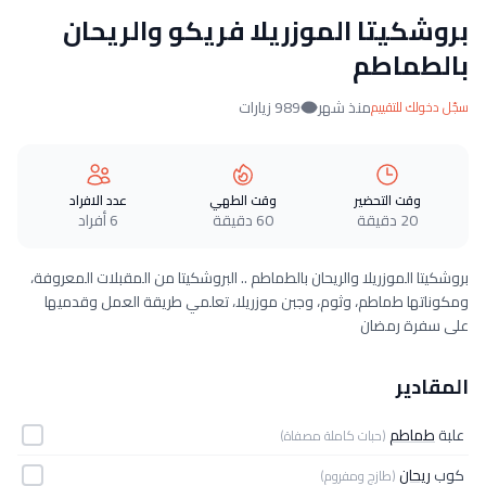
بروشكيتا الموزريلا فريكو والريحان
بالطماطم
منذ شهر
989 زيارات
سجّل دخولك للتقييم
وقت التحضير
وقت الطهي
عدد الافراد
20 دقيقة
60 دقيقة
6 أفراد
بروشكيتا الموزريلا والريحان بالطماطم .. البروشكيتا من المقبلات المعروفة،
ومكوناتها طماطم، وثوم، وجبن موزريلا، تعلمي طريقة العمل وقدميها
على سفرة رمضان
المقادير
علبة
طماطم
(حبات كاملة مصفاة)
كوب
ريحان
(طازج ومفروم)