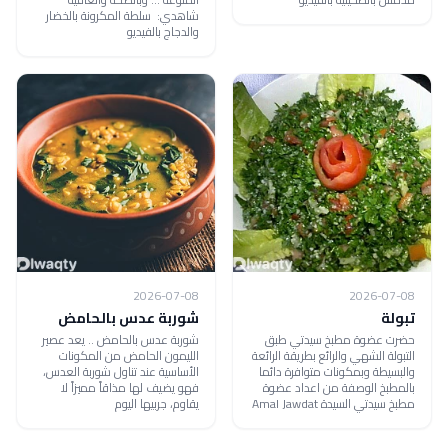
شاهدي: سلطة المكرونة بالخضار
والدجاج بالفيديو
2026-07-08
2026-07-08
تبولة
شوربة عدس بالحامض
حضرت عضوة مطبخ سيدتي طبق
شوربة عدس بالحامض .. يعد عصير
التبولة الشهي والرائع بطريقة الرائعة
الليمون الحامض من المكونات
والبسيطة وبمكونات متوافرة دائما
الأساسية عند تناول شوربة العدس،
بالمطبخ الوصفة من اعداد عضوة
فهو يضيف لها مذاقاً مميزاً لا
مطبخ سيدتي السيدة Amal Jawdat
يقاوم، جربيها اليوم