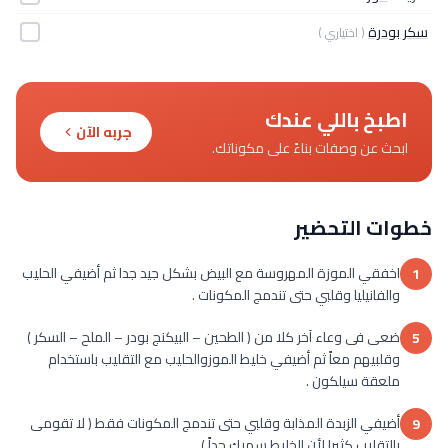
سكر بودرة
( اختياري )
اطبخ باللي عندك
جربه الآن
ابحث عن وصفات بناءً على مكوناتك.
خطوات التحضير
اخفقي الموزة المهروسة مع البيض بشكل جيد جدا ثم أضيفي الحليب
1
والفانيليا وقلبي حتى تندمج المكونات .
ضعى فى وعاء آخر كلا من ( الطحين – البيكنج بودر – الملح – السكر )
5
وقلبيهم معاً ثم أضيفي خليط الموزوالحليب مع التقليب باستخدام
ملعقة سيلكون .
أضيفي الزبدة المذابة وقلبي حتى تندمج المكونات فقط ( لا تقومى
9
بالتقليب كثيرا لأن الخليط سميك جداً ) .