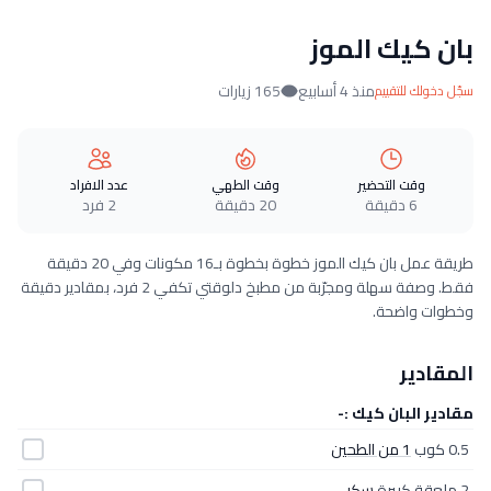
بان كيك الموز
منذ 4 أسابيع
165 زيارات
سجّل دخولك للتقييم
وقت التحضير
وقت الطهي
عدد الافراد
6 دقيقة
20 دقيقة
2 فرد
طريقة عمل بان كيك الموز خطوة بخطوة بـ16 مكونات وفي 20 دقيقة
فقط. وصفة سهلة ومجرّبة من مطبخ دلوقتي تكفي 2 فرد، بمقادير دقيقة
وخطوات واضحة.
المقادير
مقادير البان كيك :-
0.5 كوب
1 من الطحين
2 ملعقة كبيرة
سكر