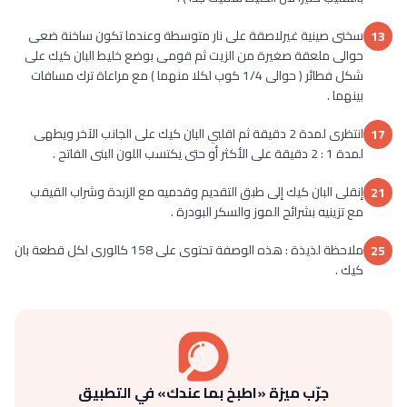
سخنى صينية غيرلاصقة على نار متوسطة وعندما تكون ساخنة ضعى
13
حوالى ملعقة صغيرة من الزيت ثم قومى بوضع خليط البان كيك على
شكل فطائر ( حوالى 1/4 كوب لكلا منهما ) مع مراعاة ترك مسافات
بينهما .
انتظرى لمدة 2 دقيقة ثم اقلبي البان كيك على الجانب الآخر ويطهى
17
لمدة 1 : 2 دقيقة على الأكثر أو حتى يكتسب اللون البنى الفاتح .
إنقلى البان كيك إلى طبق التقديم وقدميه مع الزبدة وشراب القيقب
21
مع تزينيه بشرائح الموز والسكر البودرة .
ملاحظة لذيذة : هذه الوصفة تحتوى على 158 كالورى لكل قطعة بان
25
كيك .
جرّب ميزة «اطبخ بما عندك» في التطبيق