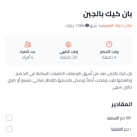
بان كيك بالجبن
منذ شهر
1084 زيارات
سجّل دخولك للتقييم
وقت التحضير
وقت الطهي
عدد الافراد
6 دقيقة
20 دقيقة
4 أفراد
بان كيك بالجبن، تعد من أسهل الوصفات المقبلات الساخنة في التحضير،
وطعمها طيب ومحبب أيضاً، ويمكن تقديمها كإفطار صباحي مشبع أو طبق
جانبي شهي
المقادير
80 جم
السميد
ا جم
الفانيليا