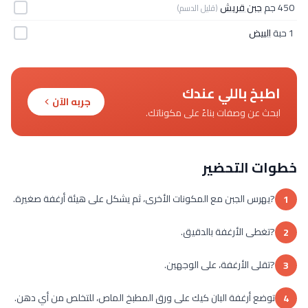
450 جم
جبن قريش
(قليل الدسم)
1 حبة
البيض
اطبخ باللي عندك
جربه الآن
ابحث عن وصفات بناءً على مكوناتك.
خطوات التحضير
?يهرس الجبن مع المكونات الأخرى، ثم يشكل على هيئة أرغفة صغيرة.
1
?تغطى الأرغفة بالدقيق.
2
?تقلى الأرغفة، على الوجهين.
3
توضع أرغفة البان كيك على ورق المطبخ الماص، للتخلص من أي دهن.
4