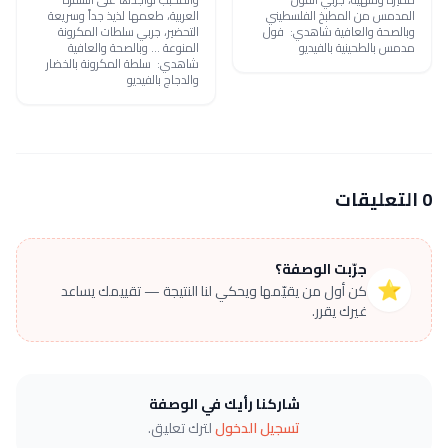
المدمس من المطبخ الفلسطيني
العربية، طعمها لذيذ جداً وسريعة
وبالصحة والعافية شاهدي: فول
التحضير، جربي سلطات المكرونة
مدمس بالطحينية بالفيديو
المنوعة ... وبالصحة والعافية
شاهدي: سلطة المكرونة بالخضار
والدجاج بالفيديو
0 التعليقات
جرّبت الوصفة؟
⭐
كن أول من يقيّمها ويحكي لنا النتيجة — تقييمك يساعد
غيرك يقرر.
شاركنا رأيك في الوصفة
تسجيل الدخول
لترك تعليق.