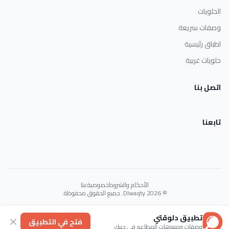
الحلويات
وصفات سريعة
اطباق رئيسية
حلويات غربية
اتصل بنا
تابعنا
الأحكام والشروط
خصوصية
عنا
© 2026 Dlwaqty. جميع الحقوق محفوظة.
Powered by
GAIT
تطبيق دلوقتي
فتح في التطبيق
وصفات ومنيوهات المطاعم في جيبك