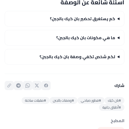
أسئلة شائعة عن الوصفة
كم يستغرق تحضير بان كيك بالجبن؟
ما هي مكونات بان كيك بالجبن؟
لكم شخص تكفي وصفة بان كيك بالجبن؟
شارك
#بان كيك
#فطور صباحي
#وصفات بالجبن
#مقبلات ساخنة
#أطباق جانبية
المطبخ