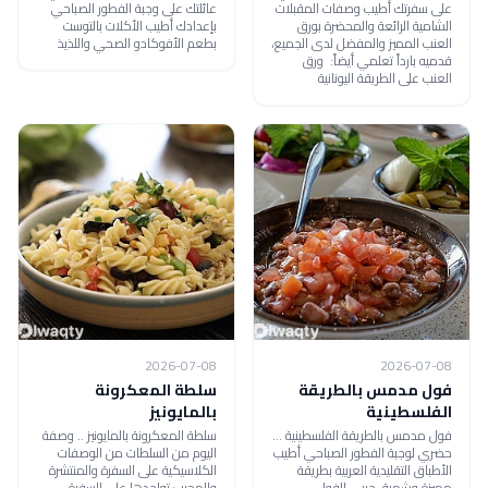
على سفرتك أطيب وصفات المقبلات
عائلتك على وجبة الفطور الصباحي
الشامية الرائعة والمحضرة بورق
بإعدادك أطيب الأكلات بالتوست
العنب المميز والمفضل لدى الجميع،
بطعم الأفوكادو الصحي واللذيذ
قدميه بارداً تعلمي أيضاً: ورق
العنب على الطريقة اليونانية
2026-07-08
2026-07-08
فول مدمس بالطريقة
سلطة المعكرونة
الفلسطينية
بالمايونيز
فول مدمس بالطريقة الفلسطينية ...
سلطة المعكرونة بالمايونيز .. وصفة
حضري لوجبة الفطور الصباحي أطيب
اليوم من السلطات من الوصفات
الأطباق التقليدية العربية بطريقة
الكلاسيكية على السفرة والمنتشرة
مميزة وشهية، جربي الفول
والمحبب تواجدها على السفرة