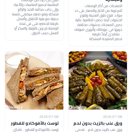
المناسبة لجميع المناسبات والأعياد
المعجنات من أكثر الوصفات
وإلى جانب مذاقه اللذيذ والرائع
المرغوبة من الكبار والصغار على حد
فشكله وهو صغير سيضفي لمسة
سواء، تتنوع طرق العجينة وتتنوع
جميلة مع بقية الأطباق وأفضل
الحشوات أيضا حضرت الطاهية عالية
طريقة لتحضيره هي في هذه
جبرين المعجنات بحشوات مختلفة،
الوصفة ثم يزين بالنوتيلا والسكر أو
جربيها في عزوماتك وأبهري ضيوفك
العسل حسب الذوق .
.. شاهدي أيضاً طريقة
تحضير الصفيحة المشكلة
2026-07-08
2026-07-08
ورق عنب بالزيت بدون لحم
توست بالأفوكادو للفطور
ورق عنب بالزيت بدون لحم .. قدمي
توست بالأفوكادو للفطور .. فاجئي