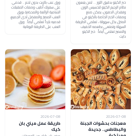
خبز الكيتو بدقيق اللوز ... لمن يتبعون
ورق عنب بالزيت بدون لحم .. قدمي
نظام الرجيم الكيتو لتخسيس الوزن
على سفرتك أطيب وصفات المقبلات
وفقدان الدهون، يمكن صنع
الشامية الرائعة والمحضرة بورق
وصفات الخبز الخاصة بالكيتو في
العنب المميز والمفضل لدى الجميع،
المنزل بكل سهولة ، تعلمي الطريقة
قدميه بارداً تعلمي أيضاً: ورق
السهلة وتمتعي بطعمه الخفيف
العنب على الطريقة اليونانية
والمميز تعلمي أيضاً: خبز الكيتو
دايت
2026-07-08
2026-07-08
معجنات بحشوات الجبنة
طريقة عمل ميني بان
والبطاطس.. جديدة
كيك
ومبتكرة
ميني بان كيك من الوصفات