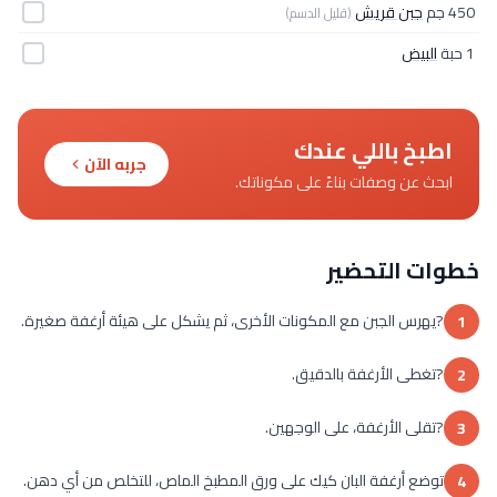
450 جم
جبن قريش
(قليل الدسم)
1 حبة
البيض
اطبخ باللي عندك
جربه الآن
ابحث عن وصفات بناءً على مكوناتك.
خطوات التحضير
?يهرس الجبن مع المكونات الأخرى، ثم يشكل على هيئة أرغفة صغيرة.
1
?تغطى الأرغفة بالدقيق.
2
?تقلى الأرغفة، على الوجهين.
3
توضع أرغفة البان كيك على ورق المطبخ الماص، للتخلص من أي دهن.
4