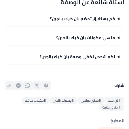
أسئلة شائعة عن الوصفة
كم يستغرق تحضير بان كيك بالجبن؟
ما هي مكونات بان كيك بالجبن؟
لكم شخص تكفي وصفة بان كيك بالجبن؟
شارك
#بان كيك
#فطور صباحي
#وصفات بالجبن
#مقبلات ساخنة
#أطباق جانبية
المطبخ