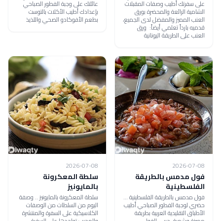
على سفرتك أطيب وصفات المقبلات
عائلتك على وجبة الفطور الصباحي
الشامية الرائعة والمحضرة بورق
بإعدادك أطيب الأكلات بالتوست
العنب المميز والمفضل لدى الجميع،
بطعم الأفوكادو الصحي واللذيذ
قدميه بارداً تعلمي أيضاً: ورق
العنب على الطريقة اليونانية
2026-07-08
2026-07-08
فول مدمس بالطريقة
سلطة المعكرونة
الفلسطينية
بالمايونيز
فول مدمس بالطريقة الفلسطينية ...
سلطة المعكرونة بالمايونيز .. وصفة
حضري لوجبة الفطور الصباحي أطيب
اليوم من السلطات من الوصفات
الأطباق التقليدية العربية بطريقة
الكلاسيكية على السفرة والمنتشرة
مميزة وشهية، جربي الفول
والمحبب تواجدها على السفرة