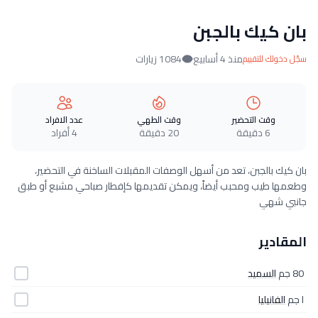
بان كيك بالجبن
منذ 4 أسابيع
1084 زيارات
سجّل دخولك للتقييم
وقت التحضير
وقت الطهي
عدد الافراد
6 دقيقة
20 دقيقة
4 أفراد
بان كيك بالجبن، تعد من أسهل الوصفات المقبلات الساخنة في التحضير،
وطعمها طيب ومحبب أيضاً، ويمكن تقديمها كإفطار صباحي مشبع أو طبق
جانبي شهي
المقادير
80 جم
السميد
ا جم
الفانيليا