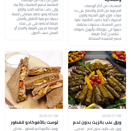
المناسبة لجميع المناسبات والأعياد
المعجنات من أكثر الوصفات
وإلى جانب مذاقه اللذيذ والرائع
المرغوبة من الكبار والصغار على حد
فشكله وهو صغير سيضفي لمسة
سواء، تتنوع طرق العجينة وتتنوع
جميلة مع بقية الأطباق وأفضل
الحشوات أيضا حضرت الطاهية عالية
طريقة لتحضيره هي في هذه
جبرين المعجنات بحشوات مختلفة،
الوصفة ثم يزين بالنوتيلا والسكر أو
جربيها في عزوماتك وأبهري ضيوفك
العسل حسب الذوق .
.. شاهدي أيضاً طريقة
تحضير الصفيحة المشكلة
2026-07-08
2026-07-08
ورق عنب بالزيت بدون لحم
توست بالأفوكادو للفطور
ورق عنب بالزيت بدون لحم .. قدمي
توست بالأفوكادو للفطور .. فاجئي