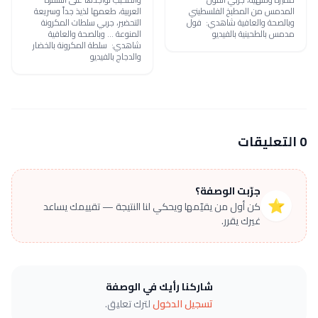
المدمس من المطبخ الفلسطيني
العربية، طعمها لذيذ جداً وسريعة
وبالصحة والعافية شاهدي: فول
التحضير، جربي سلطات المكرونة
مدمس بالطحينية بالفيديو
المنوعة ... وبالصحة والعافية
شاهدي: سلطة المكرونة بالخضار
والدجاج بالفيديو
0 التعليقات
جرّبت الوصفة؟
⭐
كن أول من يقيّمها ويحكي لنا النتيجة — تقييمك يساعد
غيرك يقرر.
شاركنا رأيك في الوصفة
تسجيل الدخول
لترك تعليق.