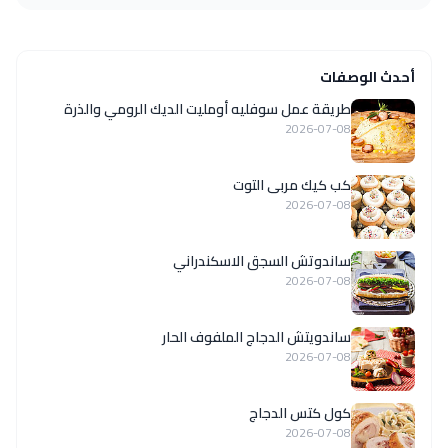
أحدث الوصفات
طريقة عمل سوفليه أومليت الديك الرومي والذرة
2026-07-08
كب كيك مربى التوت
2026-07-08
ساندوتش السجق الاسكندراني
2026-07-08
ساندويتش الدجاج الملفوف الحار
2026-07-08
كول كتس الدجاج
2026-07-08