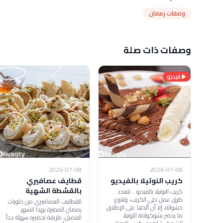
وصفات رمضان
وصفات ذات صلة
فيديو
2026-07-08
2026-07-08
كريب النوتيلا بالفيديو
قطايف عصافيري
بالقشطة الشهية
كريب النوتيلا بالفيديو .. تتعدد
طرق عمل حلى الكريب، وتتنوع
القطايف العصافيري من حلويات
حشواته، إلا أن ألذها على الإطلاق
رمضان المميزة بهذا الشهر
ما يحضر بشوكولاتة النوتيلا
الفضيل، طريقة تحضيره سهلة جداً