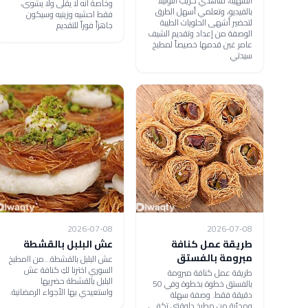
الشهية، شاهدي كريب النوتيلا
وخاصة أنه لا يقلى ولا يشوى،
بالفيديو، وتعلمي أسهل الطرق
فقط احشيه وزينيه وسيكون
لتحضير أشهى الحلويات الطيبة
جاهزاً فوراً للتقديم
الوصفة من إعداد وتقديم الشيف
عامر غبن قدمها خصيصاً لمطبخ
سيدتي
2026-07-08
2026-07-08
طريقة عمل كنافة
عش البلبل بالقشطة
مبرومة بالفستق
عش البلبل بالقشطة...من اامطبخ
السوري اخترنا لكِ كنافة عش
طريقة عمل كنافة مبرومة
البلبل بالقشطة حضريها
بالفستق خطوة بخطوة وفي 50
واستعيدي بها الأجواء الرمضانية.
دقيقة فقط. وصفة سهلة
ومجرّبة من مطبخ دلوقتي تكفي