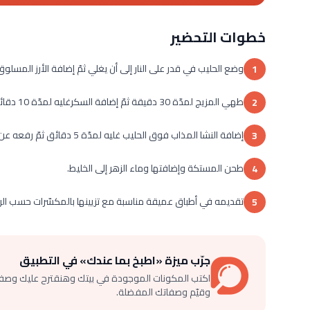
خطوات التحضير
وضع الحليب في قدر على النار إلى أن يغلي ثمّ إضافة الأرز المسلوق 
1
طهي المزيج لمدّة 30 دقيقة ثمّ إضافة السكرغليه لمدّة 10 دقائق على نار منخفضة.
2
إضافة النشا المذاب فوق الحليب غليه لمدّة 5 دقائق ثمّ رفعه عن النار.
3
طحن المستكة وإضافتها وماء الزهر إلى الخليط.
4
تقديمه في أطباق عميقة مناسبة مع تزيينها بالمكسّرات حسب ال
5
جرّب ميزة «اطبخ بما عندك» في التطبيق
اكتب المكونات الموجودة في بيتك وهنقترح عليك وصف
وقيّم وصفاتك المفضلة.