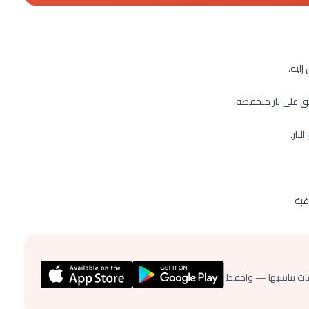
إليه.
رغبة
ات تناسبها — واحفظ