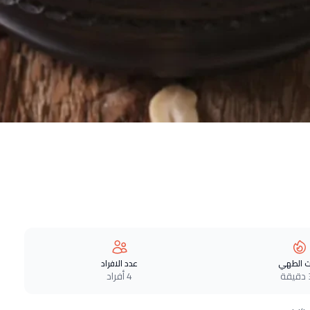
 الطهي
عدد الافراد
ة
4 أفراد