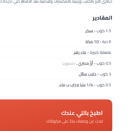
حضري الأرز بالحليب وزينيه بالمكسرات وفدميه بعد الافطار حلي لذيذة لع
المقادير
1.5 كوب
- سكر.
6 حبة
- 10 مكة
ملعقة كبيرة
- ماء زهر.
0.5 كوب
- أرزّ مصري .
(مسلوق)
3 كوب
- حليب سائل
0.5 كوب
- 1/4 نشا مذاب ب ماء.
اطبخ باللي عندك
ابحث عن وصفات بناءً على مكوناتك.