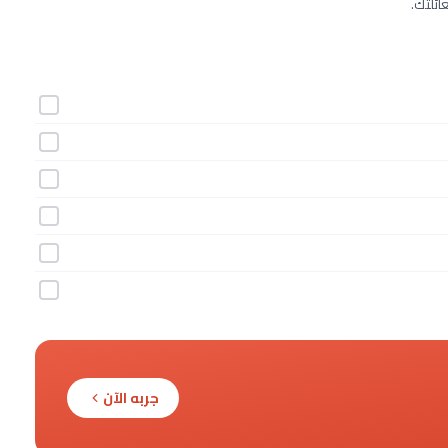
ائلتك.
جربه الآن