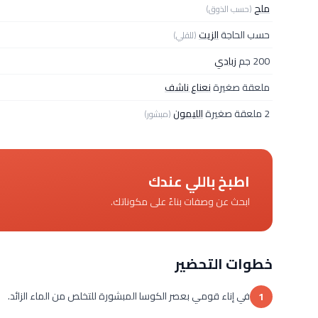
ملح
(حسب الذوق)
حسب الحاجة
الزيت
(للقلي)
200 جم
زبادي
ملعقة صغيرة
نعناع ناشف
2 ملعقة صغيرة
الليمون
(مبشور)
اطبخ باللي عندك
ابحث عن وصفات بناءً على مكوناتك.
خطوات التحضير
في إناء قومي بعصر الكوسا المبشورة للتخلص من الماء الزائد.
1