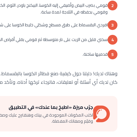
قومي بضرب البيض وأضيفي إليه الكوسا، البيكنج باودر، الثوم، الكز
2
وقومي بحفظه في الثلاجة لمدة ساعة.
افردي البقسماط على طبق مسطح وشكلي خليط الكوسا على شكل 
3
سخني قليل من الزيت على نار متوسطة ثم قومي بقلي أقراص الك
4
قدميها ساخنة.
5
وهناك لديك! دليلنا حول كيفية صنع فطائر الكوسا بالبقسماط
كان لديك أي أسئلة أو تعليقات، فالرجاء تركها أدناه. وتأكد 
جرّب ميزة «اطبخ بما عندك» في التطبيق
اكتب المكونات الموجودة في بيتك وهنقترح عليك وصف
وقيّم وصفاتك المفضلة.