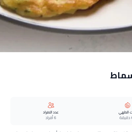
سماط
 الطهي
عدد الافراد
ة
6 أفراد