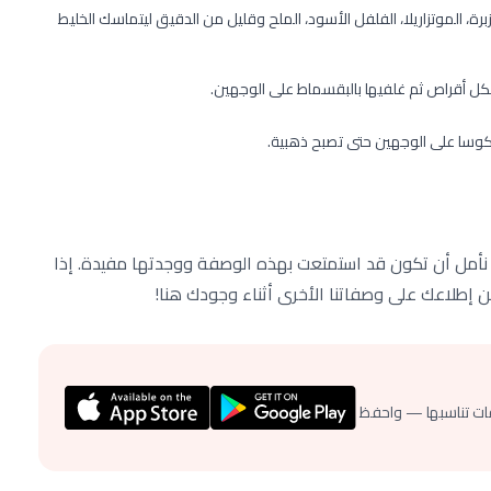
برة، الموتزاريلا، الفلفل الأسود، الملح وقليل من الدقيق ليتماسك الخليط
أقراص ثم غلفيها بالبقسماط على الوجهين.
وسا على الوجهين حتى تصبح ذهبية.
. نأمل أن تكون قد استمتعت بهذه الوصفة ووجدتها مفيدة. إذا
من إطلاعك على وصفاتنا الأخرى أثناء وجودك هنا!
ات تناسبها — واحفظ