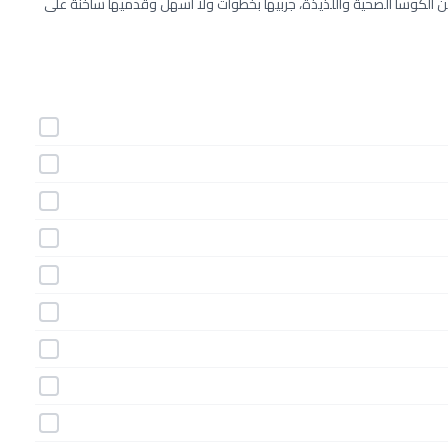
الكوسا الصحية واللذيذة، جربيها بخطوات ولا أسهل وقدميها ساخنة على