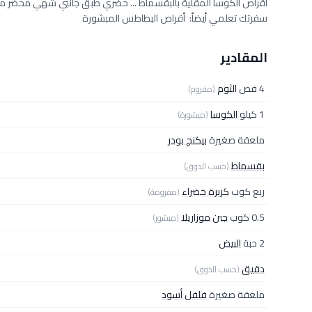
أقراص الكوسا المقلية بالبقسماط ... حضري طبق جانبي شهي محضر من 
سفرتك تعلمي أيضاً: أقراص البطاطس المبشورة
المقادير
4 فص
الثوم
(مفروم)
1 كيلو
الكوسا
(مبشورة)
ملعقة صغيرة
بيكنج بودر
بقسماط
(حسب الذوق)
ربع كوب
كزبرة خضراء
(مفرومة)
0.5 كوب
جبن موزاريلا
(مبشور)
2 حبة
البيض
دقيق
(حسب الذوق)
ملعقة صغيرة
فلفل أسود