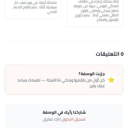
لذلك يمكنك إدراجه في نظامك
مشكله لذيذة في يوم صيف حار.
الغذائي اليومي، جربيه على طريقة
سيعجبك أيضًا: عصير التفاح الاخضر
مطبخ سيدتي وتمتعي بالوزن
الصحي
المثالي تعلمي أيضاً: عصير كيوي
بالليمون والنعناع
0 التعليقات
جرّبت الوصفة؟
⭐
كن أول من يقيّمها ويحكي لنا النتيجة — تقييمك يساعد
غيرك يقرر.
شاركنا رأيك في الوصفة
تسجيل الدخول
لترك تعليق.