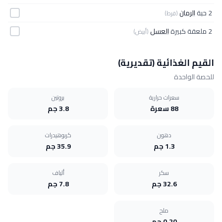
2 حبة
الرمان
(فرط)
2 ملعقة كبيرة
العسل
(أبيض)
القيم الغذائية (تقديرية)
للحصة الواحدة
سعرات حرارية
بروتين
88 سعرة
3.8 جم
دهون
كربوهيدرات
1.3 جم
35.9 جم
سكر
ألياف
32.6 جم
7.8 جم
ملح
0.20 جم