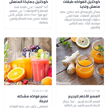
كوكتيل الفواكه طبقات
كوكتيل جمايكا المنعش
منعش ولذيذ
أعدّ "الشيف" يحي طبنجه هذه
العصائر و"الكوكتيلات"، في مطعم
بشكل رائع ومذاق لذيذ حضري عصير
"زيرو فور" Zero Four، بالرياض لأحلى
الكوكتيل الطبقات، فقط اتبعي
ضيافة حضري هذه العصائر وتميزي
خطوات الوصفة وشاركينا بتجربتك.
بضيافتك
سيعجبك أيضًا: عصير الاناناس
والليمون
2026-07-08
2026-07-08
العصير الأخضر للرجيم
عصير فواكه مشكله
لذيذة
العصير الأخضر للرجيم ... تمدّ عصائر
الخضار الجسم بالمزيد من الطاقة،
استمتعي بكوب من عصير الفواكه