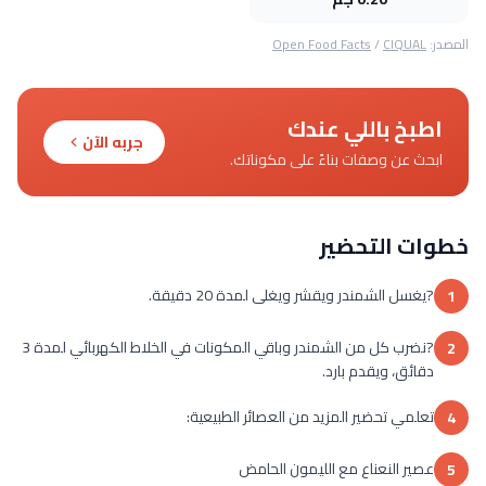
المصدر:
CIQUAL
/
Open Food Facts
اطبخ باللي عندك
جربه الآن
ابحث عن وصفات بناءً على مكوناتك.
خطوات التحضير
?يغسل الشمندر ويقشر ويغلى لمدة 20 دقيقة.
1
?نضرب كل من الشمندر وباقي المكونات في الخلاط الكهربائي لمدة 3
2
دقائق، ويقدم بارد.
تعلمي تحضير المزيد من العصائر الطبيعية:
4
عصير النعناع مع الليمون الحامض
5