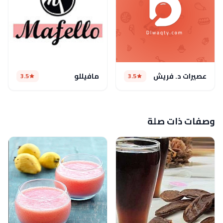
عصيرات د. فريش
مافيللو
3.5
3.5
وصفات ذات صلة