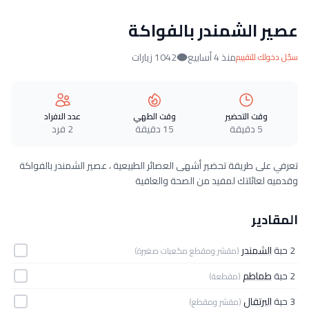
عصير الشمندر بالفواكة
منذ 4 أسابيع
1042 زيارات
سجّل دخولك للتقييم
وقت التحضير
وقت الطهي
عدد الافراد
5 دقيقة
15 دقيقة
2 فرد
تعرفي على طريقة تحضير أشهى العصائر الطبيعية ، عصير الشمندر بالفواكة
وقدميه لعائلتك لمفيد من الصحة والعافية
المقادير
2 حبة
الشمندر
(مقشر ومقطع مكعبات صغيرة)
2 حبة
طماطم
(مقطعة)
3 حبة
البرتقال
(مقشر ومقطع)