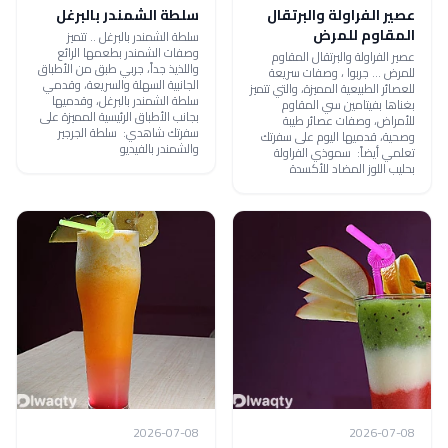
عصير الفراولة والبرتقال
سلطة الشمندر بالبرغل
المقاوم للمرض
سلطة الشمندر بالبرغل .. تتميز
وصفات الشمندر بطعمها الرائع
عصير الفراولة والبرتقال المقاوم
واللذيذ جداً، جربي طبق من الأطباق
للمرض ... جربوا ، وصفات سريعة
الجانبية السهلة والسريعة، وقدمي
للعصائر الطبيعية المميزة، والتي تتميز
سلطة الشمندر بالبرغل، وقدميها
بغناها بفيتامين سي المقاوم
بجانب الأطباق الرئيسية المميزة على
للأمراض، وصفات عصائر طيبة
سفرتك شاهدي: سلطة الجرجير
وصحية، قدميها اليوم على سفرتك
والشمندر بالفيديو
تعلمي أيضاً: سموذي الفراولة
بحليب اللوز المضاد للأكسدة
2026-07-08
2026-07-08